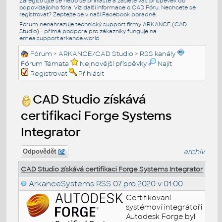
Zaregistrujte se nebo se přihlašte a zašlete váš příspěvek do
odpovídajícího fóra. Viz další informace o
CAD Fóru
. Nechcete se
registrovat? Zeptejte se v naší
Facebook poradně
.
Fórum nenahrazuje technický support firmy ARKANCE (CAD
Studio) - přímá podpora pro zákazníky funguje na
emea.support.arkance.world
Fórum
>
ARKANCE/CAD Studio
>
RSS kanály
Fórum Témata
Nejnovější příspěvky
Najít
Registrovat
Přihlásit
CAD Studio získává
certifikaci Forge Systems
Integrator
archiv
Odpovědět
CAD Studio získává certifikaci Forge Systems Integrator
ArkanceSystems RSS
07.pro.2020 v 01:00
Certifikovaní
systémoví integrátoři
Autodesk Forge byli