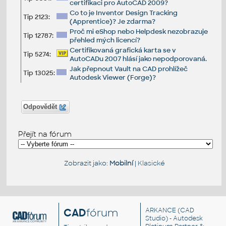
certifikaci pro AutoCAD 2009?
Co to je Inventor Design Tracking
Tip 2123:
(Apprentice)? Je zdarma?
Proč mi eShop nebo Helpdesk nezobrazuje
Tip 12787:
přehled mých licencí?
Certifikovaná grafická karta se v
Tip 5274:
AutoCADu 2007 hlásí jako nepodporovaná.
Jak přepnout Vault na CAD prohlížeč
Tip 13025:
Autodesk Viewer (Forge)?
Odpovědět
Přejít na fórum
Zobrazit jako:
Mobilní
|
Klasické
CAD
fórum
ARKANCE
(CAD
Studio) - Autodesk