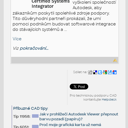
vyškoleni společností
Autodesk, aby
zákazníkům poskytli spolehlivé zdroje podpory.
Tito důvěryhodní partneři prokázali, že umí
pomoci podnikům budovat softwarové integrace
do stávajících systémů a ...
Více
Viz
pokračování...
Sdílet na:
Pro technickou podporu CAD
kontaktujte
Helpdesk
Příbuzné CAD tipy
:
Jak v prohlížeči Autodesk Viewer přepnout
Tip 11958:
barvu pozadí (papíru)?
Proč moje grafická karta už nemá
Tip 6051: