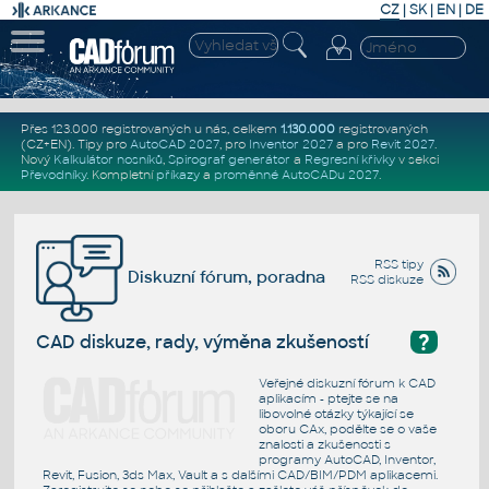
CZ
|
SK
|
EN
|
DE
Přes 123.000 registrovaných u nás, celkem
1.130.000
registrovaných
(CZ+EN)
. Tipy pro
AutoCAD 2027
, pro
Inventor 2027
a pro
Revit 2027
.
Nový
Kalkulátor nosníků
,
Spirograf generátor
a
Regresní křivky
v sekci
Převodníky
.
Kompletní
příkazy
a
proměnné AutoCADu 2027
.
RSS tipy
Diskuzní fórum, poradna
RSS diskuze
?
CAD diskuze, rady, výměna zkušeností
Veřejné diskuzní fórum k CAD
aplikacím - ptejte se na
libovolné otázky týkající se
oboru CAx, podělte se o vaše
znalosti a zkušenosti s
programy AutoCAD, Inventor,
Revit, Fusion, 3ds Max, Vault a s dalšími CAD/BIM/PDM aplikacemi.