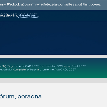
lamy. Před pokračováním vyjadřete, zda souhlasíte s použitím cookies.
 PODPORA | POMOC A RADY
registrováni,
klikněte sem.
.
Z+EN)
. Tipy pro
AutoCAD 2027
, pro
Inventor 2027
a pro
Revit 2027
.
řevodníky
.
Kompletní
příkazy
a
proměnné AutoCADu 2027
.
fórum, poradna