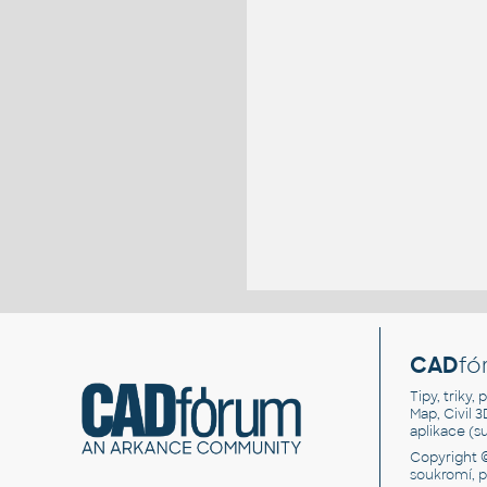
CAD
fó
Tipy, triky
Map, Civil 
aplikace (
Copyright 
soukromí, 