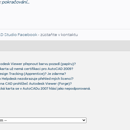
z
pokračování...
D Studio Facebook
- zústaňte v kontaktu
utodesk Viewer přepnout barvu pozadí (papíru)?
 karta už nemá certifikaci pro AutoCAD 2009?
Design Tracking (Apprentice)? Je zdarma?
 Helpdesk nezobrazuje přehled mých licencí?
 na CAD prohlížeč Autodesk Viewer (Forge)?
ická karta se v AutoCADu 2007 hlásí jako nepodporovaná.