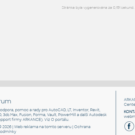
Stránka byla vygenerována za 0,151 sekund.
rum
ARKA
Cente
, podpora, pomoc a rady pro AutoCAD, LT, Inventor, Revit,
KONT
3D, 3ds Max, Fusion, Forma, Vault, PowerMill a další Autodesk
webma
support firmy ARKANCE). Viz
O portálu
.
© 2026 |
Web reklama
na tomto serveru |
Ochrana
podmínky