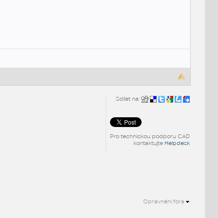
Sdílet na:
Pro technickou podporu CAD
kontaktujte
Helpdesk
Oprávnění fóra