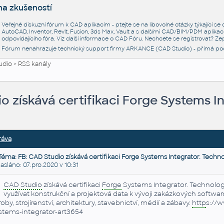
na zkušeností
Veřejné diskuzní fórum k CAD aplikacím - ptejte se na libovolné otázky týkající s
AutoCAD, Inventor, Revit, Fusion, 3ds Max, Vault a s dalšími CAD/BIM/PDM aplikac
odpovídajícího fóra. Viz další informace o
CAD Fóru
. Nechcete se registrovat? Zep
Fórum nenahrazuje technický support firmy ARKANCE (CAD Studio) - přímá po
udio
>
RSS kanály
o získává certifikaci Forge Systems I
ráva
Téma: FB: CAD Studio získává certifikaci Forge Systems Integrator. Techno
láno: 07.pro.2020 v 10:31
CAD Studio
získává certifikaci
Forge
Systems Integrator. Technolog
využívat konstrukční a projektová data k vývoji zakázkových softwa
roby, strojírenství, architektury, stavebnictví, médií a zábavy.
http
s://w
stems-integrator-art3654