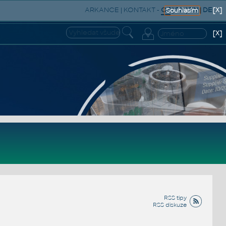
ARKANCE
|
KONTAKT
-
CZ
|
SK
|
EN
|
DE
[X]
Souhlasím
[X]
RSS tipy
RSS diskuze