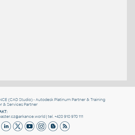
NCE
(CAD Studio) - Autodesk Platinum Partner & Training
r & Services Partner
AKT:
ster.cz@arkance.world | tel. +420 910 970 111