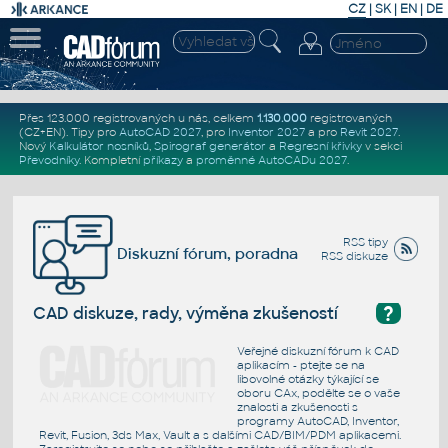
CZ
|
SK
|
EN
|
DE
Přes 123.000 registrovaných u nás, celkem
1.130.000
registrovaných
(CZ+EN)
. Tipy pro
AutoCAD 2027
, pro
Inventor 2027
a pro
Revit 2027
.
Nový
Kalkulátor nosníků
,
Spirograf generátor
a
Regresní křivky
v sekci
Převodníky
.
Kompletní
příkazy
a
proměnné AutoCADu 2027
.
RSS tipy
Diskuzní fórum, poradna
RSS diskuze
?
CAD diskuze, rady, výměna zkušeností
Veřejné diskuzní fórum k CAD
aplikacím - ptejte se na
libovolné otázky týkající se
oboru CAx, podělte se o vaše
znalosti a zkušenosti s
programy AutoCAD, Inventor,
Revit, Fusion, 3ds Max, Vault a s dalšími CAD/BIM/PDM aplikacemi.