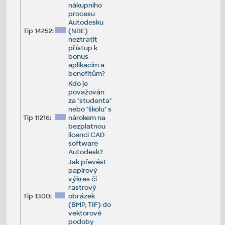
nákupního
procesu
Autodesku
Tip 14252:
(NBE)
neztratit
přístup k
bonus
aplikacím a
benefitům?
Kdo je
považován
za "studenta"
nebo "školu" s
Tip 11216:
nárokem na
bezplatnou
licenci CAD
software
Autodesk?
Jak převést
papírový
výkres či
rastrový
Tip 1300:
obrázek
(BMP, TIF) do
vektorové
podoby