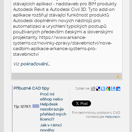
stávajících aplikací - nadstaveb pro BIM produkty
Autodesk Revit a Autodesk Civil 3D. Tyto add-on
aplikace rozšiřují stávající funkčnost produktů
Autodesk doplněním nových nástrojů pro
automatizaci a urychlení typických postupů
používaných především českými a slovenskými
projektanty. https://www.arkance-
systems.cz/novinky-zpravy/stavebnictvi/nove-
cadbim-aplikace-arkance-systems-pro-
stavebnictvi
Viz
pokračování...
Příbuzné CAD tipy
:
Sdílet na:
Proč mi
eShop nebo
Helpdesk
Tip 12787:
nezobrazuje
Pro technickou podporu CAD
přehled mých
kontaktujte
Helpdesk
licencí?
Jak v rámci
nového