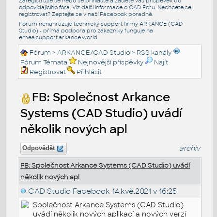
Zaregistrujte se nebo se přihlašte a zašlete váš příspěvek do
odpovídajícího fóra. Viz další informace o
CAD Fóru
. Nechcete se
registrovat? Zeptejte se v naší
Facebook poradně
.
Fórum nenahrazuje technický support firmy ARKANCE (CAD
Studio) - přímá podpora pro zákazníky funguje na
emea.support.arkance.world
Fórum
>
ARKANCE/CAD Studio
>
RSS kanály
Fórum Témata
Nejnovější příspěvky
Najít
Registrovat
Přihlásit
FB: Společnost Arkance
Systems (CAD Studio) uvádí
několik nových apl
archiv
Odpovědět
FB: Společnost Arkance Systems (CAD Studio) uvádí
několik nových apl
CAD Studio Facebook
14.kvě.2021 v 16:25
Společnost Arkance Systems (CAD Studio)
uvádí několik nových aplikací a nových verzí