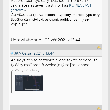
vlastnostech typ čáry "Dashed" a měřítko 1?
Jak máte nastaven vlastní příkaz
KOPIEVLAST
(příkaz)
?
Co všechno (
barva, hladina, typ čáry, měřítko typu čáry,
) se
tloušťka čáry, styl vykreslování, průhlednost
...
kopíruje?
Upravil vbehun - 02.zář.2021 v 13:44
JKA
02.zář.2021 v 13:44
Ani když to vše nastavím ručně tak to nepomůže...
ty čáry mají prostě vzhled jaký se jim zachce.
Připojené náhledy