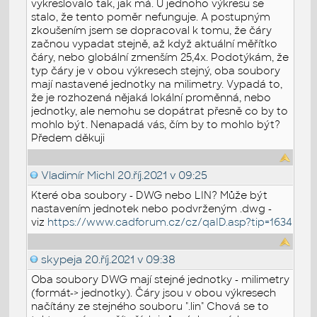
vykreslovalo tak, jak má. U jednoho výkresu se
stalo, že tento poměr nefunguje. A postupným
zkoušením jsem se dopracoval k tomu, že čáry
začnou vypadat stejně, až když aktuální měřítko
čáry, nebo globální zmenším 25,4x. Podotýkám, že
typ čáry je v obou výkresech stejný, oba soubory
mají nastavené jednotky na milimetry. Vypadá to,
že je rozhozená nějaká lokální proměnná, nebo
jednotky, ale nemohu se dopátrat přesně co by to
mohlo být. Nenapadá vás, čím by to mohlo být?
Předem děkuji
Vladimír Michl
20.říj.2021 v 09:25
Které oba soubory - DWG nebo LIN? Může být
nastavením jednotek nebo podvrženým .dwg -
viz
https://www.cadforum.cz/cz/qaID.asp?tip=1634
skypeja
20.říj.2021 v 09:38
Oba soubory DWG mají stejné jednotky - milimetry
(formát-> jednotky). Čáry jsou v obou výkresech
načítány ze stejného souboru ".lin" Chová se to