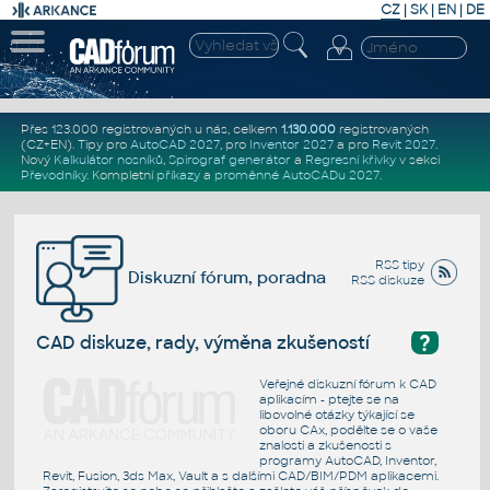
CZ
|
SK
|
EN
|
DE
Přes 123.000 registrovaných u nás, celkem
1.130.000
registrovaných
(CZ+EN)
. Tipy pro
AutoCAD 2027
, pro
Inventor 2027
a pro
Revit 2027
.
Nový
Kalkulátor nosníků
,
Spirograf generátor
a
Regresní křivky
v sekci
Převodníky
.
Kompletní
příkazy
a
proměnné AutoCADu 2027
.
RSS tipy
Diskuzní fórum, poradna
RSS diskuze
?
CAD diskuze, rady, výměna zkušeností
Veřejné diskuzní fórum k CAD
aplikacím - ptejte se na
libovolné otázky týkající se
oboru CAx, podělte se o vaše
znalosti a zkušenosti s
programy AutoCAD, Inventor,
Revit, Fusion, 3ds Max, Vault a s dalšími CAD/BIM/PDM aplikacemi.