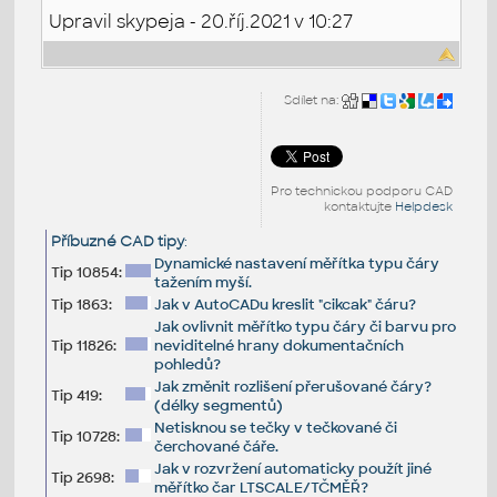
Upravil skypeja - 20.říj.2021 v 10:27
Sdílet na:
Pro technickou podporu CAD
kontaktujte
Helpdesk
Příbuzné CAD tipy
:
Dynamické nastavení měřítka typu čáry
Tip 10854:
tažením myší.
Tip 1863:
Jak v AutoCADu kreslit "cikcak" čáru?
Jak ovlivnit měřítko typu čáry či barvu pro
Tip 11826:
neviditelné hrany dokumentačních
pohledů?
Jak změnit rozlišení přerušované čáry?
Tip 419:
(délky segmentů)
Netisknou se tečky v tečkované či
Tip 10728:
čerchované čáře.
Jak v rozvržení automaticky použít jiné
Tip 2698:
měřítko čar LTSCALE/TČMĚŘ?