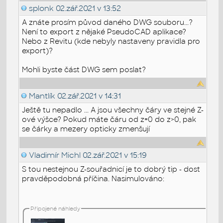
splonk
02.zář.2021 v 13:52
A znáte prosím původ daného DWG souboru...?
Není to export z nějaké PseudoCAD aplikace?
Nebo z Revitu (kde nebyly nastaveny pravidla pro
export)?
Mohli byste část DWG sem poslat?
Mantlík
02.zář.2021 v 14:31
Ještě tu nepadlo ... A jsou všechny čáry ve stejné Z-
ové výšce? Pokud máte čáru od z=0 do z>0, pak
se čárky a mezery opticky zmenšují
Vladimír Michl
02.zář.2021 v 15:19
S tou nestejnou Z-souřadnicí je to dobrý tip - dost
pravděpodobná příčina. Nasimulováno:
Připojené náhledy