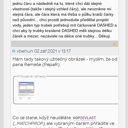
jednu čáru a následně na tu, které chci dát stejné
vlastnosti (takže i stejný vzhled čáry), ale nevznikne mi
stejná čára, ale čára která má třeba o půlku kratší čárky
než původní... chci prostě jednoduše předělat projekt
vody, jeden typ trubek potřebuji mít čárkovaně DASHED a
chci aby ty trubky kreslené DASHED měli stejnou délku
čárek a mezer, nezávisle na délce oné trubky... Děkuji.
vbehun
02.zář.2021 v 13:17
Mám tady takový užitečný obrázek - myslím, že od
pana Remeše (PepaR):
Připojené náhledy
Co se stane, když neuděláte
KOPIEVLAST
(_MATCHPROP)
, ale vybraným čarám přiřadíte ve