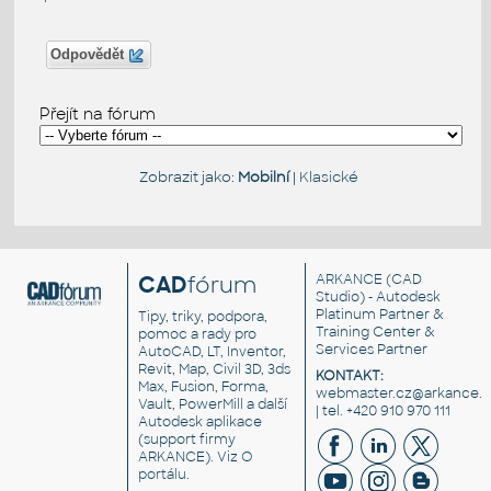
Odpovědět
Přejít na fórum
Zobrazit jako:
Mobilní
|
Klasické
CAD
fórum
ARKANCE
(CAD
Studio) - Autodesk
Platinum Partner &
Tipy, triky, podpora,
Training Center &
pomoc a rady pro
Services Partner
AutoCAD, LT, Inventor,
Revit, Map, Civil 3D, 3ds
KONTAKT:
Max, Fusion, Forma,
webmaster.cz@arkance.w
Vault, PowerMill a další
| tel. +420 910 970 111
Autodesk aplikace
(support firmy
ARKANCE). Viz
O
portálu
.