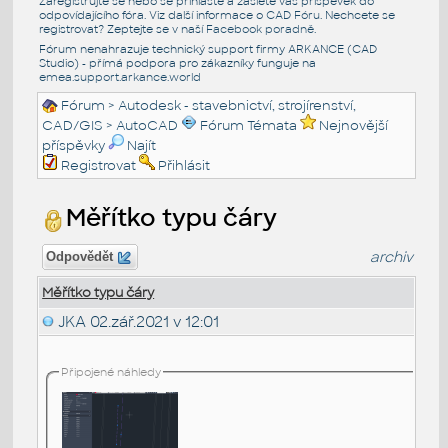
Zaregistrujte se nebo se přihlašte a zašlete váš příspěvek do
odpovídajícího fóra. Viz další informace o
CAD Fóru
. Nechcete se
registrovat? Zeptejte se v naší
Facebook poradně
.
Fórum nenahrazuje technický support firmy ARKANCE (CAD
Studio) - přímá podpora pro zákazníky funguje na
emea.support.arkance.world
Fórum
>
Autodesk - stavebnictví, strojírenství,
CAD/GIS
>
AutoCAD
Fórum Témata
Nejnovější
příspěvky
Najít
Registrovat
Přihlásit
Měřítko typu čáry
archiv
Odpovědět
Měřítko typu čáry
JKA
02.zář.2021 v 12:01
Připojené náhledy