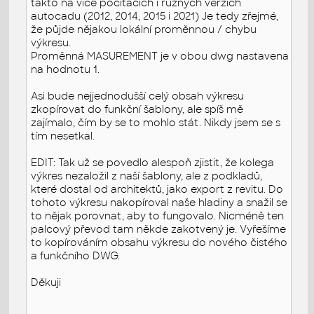
takto na více počítačích i různých verzích
autocadu (2012, 2014, 2015 i 2021) Je tedy zřejmé,
že půjde nějakou lokální proměnnou / chybu
výkresu.
Proměnná MASUREMENT je v obou dwg nastavena
na hodnotu 1.
Asi bude nejjednodušší celý obsah výkresu
zkopírovat do funkční šablony, ale spíš mě
zajímalo, čím by se to mohlo stát. Nikdy jsem se s
tím nesetkal.
EDIT: Tak už se povedlo alespoň zjistit, že kolega
výkres nezaložil z naší šablony, ale z podkladů,
které dostal od architektů, jako export z revitu. Do
tohoto výkresu nakopíroval naše hladiny a snažil se
to nějak porovnat, aby to fungovalo. Nicméně ten
palcový převod tam někde zakotvený je. Vyřešíme
to kopírováním obsahu výkresu do nového čistého
a funkčního DWG.
Děkuji