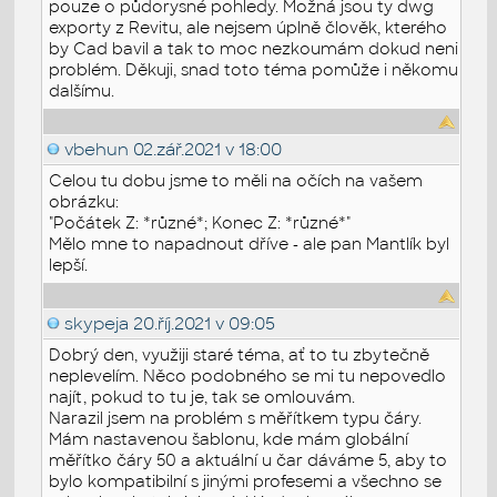
pouze o půdorysné pohledy. Možná jsou ty dwg
exporty z Revitu, ale nejsem úplně člověk, kterého
by Cad bavil a tak to moc nezkoumám dokud neni
problém. Děkuji, snad toto téma pomůže i někomu
dalšímu.
vbehun
02.zář.2021 v 18:00
Celou tu dobu jsme to měli na očích na vašem
obrázku:
"Počátek Z: *různé*; Konec Z: *různé*"
Mělo mne to napadnout dříve - ale pan Mantlík byl
lepší.
skypeja
20.říj.2021 v 09:05
Dobrý den, využiji staré téma, ať to tu zbytečně
neplevelím. Něco podobného se mi tu nepovedlo
najít, pokud to tu je, tak se omlouvám.
Narazil jsem na problém s měřítkem typu čáry.
Mám nastavenou šablonu, kde mám globální
měřítko čáry 50 a aktuální u čar dáváme 5, aby to
bylo kompatibilní s jinými profesemi a všechno se