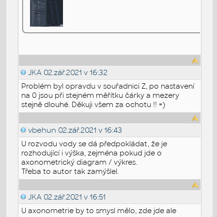
JKA
02.zář.2021 v 16:32
Problém byl opravdu v souřadnici Z, po nastavení
na 0 jsou při stejném měřítku čárky a mezery
stejně dlouhé. Děkuji všem za ochotu !! =)
vbehun
02.zář.2021 v 16:43
U rozvodu vody se dá předpokládat, že je
rozhodující i výška, zejména pokud jde o
axonometrický diagram / výkres.
Třeba to autor tak zamýšlel.
JKA
02.zář.2021 v 16:51
U axonometrie by to smysl mělo, zde jde ale