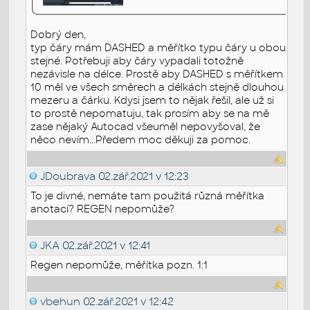
Dobrý den,
typ čáry mám DASHED a měřítko typu čáry u obou
stejné. Potřebuji aby čáry vypadali totožně
nezávisle na délce. Prostě aby DASHED s měřítkem
10 měl ve všech směrech a délkách stejně dlouhou
mezeru a čárku. Kdysi jsem to nějak řešil, ale už si
to prostě nepomatuju, tak prosím aby se na mě
zase nějaký Autocad všeuměl nepovyšoval, že
něco nevím...Předem moc děkuji za pomoc.
JDoubrava
02.zář.2021 v 12:23
To je divné, nemáte tam použitá různá měřítka
anotací? REGEN nepomůže?
JKA
02.zář.2021 v 12:41
Regen nepomůže, měřítka pozn. 1:1
vbehun
02.zář.2021 v 12:42