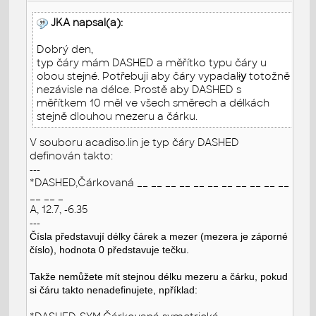
JKA napsal(a):
Dobrý den,
typ čáry mám DASHED a měřítko typu čáry u
obou stejné. Potřebuji aby čáry vypadal
i
y
totožně
nezávisle na délce. Prostě aby DASHED s
měřítkem 10 měl ve všech směrech a délkách
stejně dlouhou mezeru a čárku.
V souboru acadiso.lin je typ čáry DASHED
definován takto:
---
*DASHED,Čárkovaná __ __ __ __ __ __ __ __ __ __ __
__ __ _
A, 12.7, -6.35
---
Čísla představují délky čárek a mezer (mezera je záporné
číslo), hodnota 0 představuje tečku.
Takže nemůžete mít stejnou délku mezeru a čárku, pokud
si čáru takto nenadefinujete, npříklad: