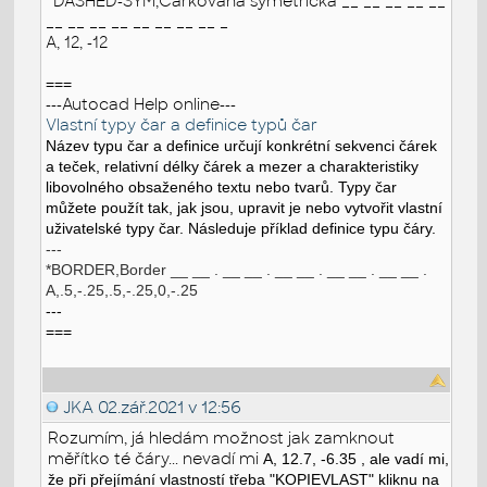
*DASHED-SYM,Čárkovaná symetrická __ __ __ __ __
__ __ __ __ __ __ __ __ _
A, 12, -12
===
---Autocad Help online---
Vlastní typy čar a definice typů čar
Název typu čar a definice určují konkrétní sekvenci čárek
a teček, relativní délky čárek a mezer a charakteristiky
libovolného obsaženého textu nebo tvarů. Typy čar
můžete použít tak, jak jsou, upravit je nebo vytvořit vlastní
uživatelské typy čar.
Následuje příklad definice typu čáry.
---
*BORDER,Border __ __ . __ __ . __ __ . __ __ . __ __ .
A,.5,-.25,.5,-.25,0,-.25
---
===
JKA
02.zář.2021 v 12:56
Rozumím, já hledám možnost jak zamknout
měřítko té čáry... nevadí mi
A, 12.7, -6.35 , ale vadí mi,
že při přejímání vlastností třeba "KOPIEVLAST" kliknu na