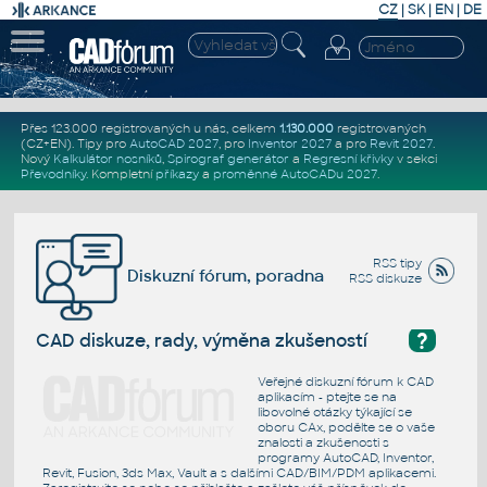
CZ
|
SK
|
EN
|
DE
Přes 123.000 registrovaných u nás, celkem
1.130.000
registrovaných
(CZ+EN)
. Tipy pro
AutoCAD 2027
, pro
Inventor 2027
a pro
Revit 2027
.
Nový
Kalkulátor nosníků
,
Spirograf generátor
a
Regresní křivky
v sekci
Převodníky
.
Kompletní
příkazy
a
proměnné AutoCADu 2027
.
RSS tipy
Diskuzní fórum, poradna
RSS diskuze
?
CAD diskuze, rady, výměna zkušeností
Veřejné diskuzní fórum k CAD
aplikacím - ptejte se na
libovolné otázky týkající se
oboru CAx, podělte se o vaše
znalosti a zkušenosti s
programy AutoCAD, Inventor,
Revit, Fusion, 3ds Max, Vault a s dalšími CAD/BIM/PDM aplikacemi.