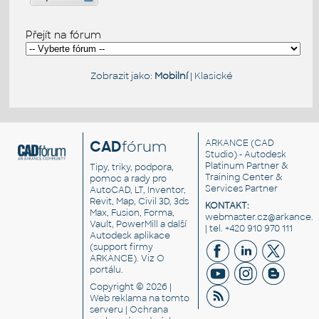
Přejít na fórum
Zobrazit jako:
Mobilní
|
Klasické
CAD
fórum
ARKANCE
(CAD
Studio) - Autodesk
Platinum Partner &
Tipy, triky, podpora,
Training Center &
pomoc a rady pro
Services Partner
AutoCAD, LT, Inventor,
Revit, Map, Civil 3D, 3ds
KONTAKT:
Max, Fusion, Forma,
webmaster.cz@arkance.w
Vault, PowerMill a další
| tel. +420 910 970 111
Autodesk aplikace
(support firmy
ARKANCE). Viz
O
portálu
.
Copyright © 2026 |
Web reklama
na tomto
serveru |
Ochrana