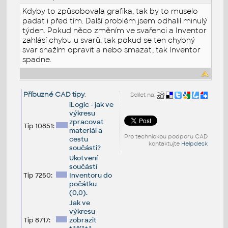
Kdyby to způsobovala grafika, tak by to muselo
padat i před tím. Další problém jsem odhalil minulý
týden. Pokud něco změním ve svařenci a Inventor
zahlásí chybu u svarů, tak pokud se ten chybný
svar snažím opravit a nebo smazat, tak Inventor
spadne.
Příbuzné CAD tipy
:
Sdílet na:
iLogic - jak ve
výkresu
zpracovat
Tip 10851:
materiál a
Pro technickou podporu CAD
cestu
kontaktujte
Helpdesk
součásti?
Ukotvení
součástí
Tip 7250:
Inventoru do
počátku
(0,0).
Jak ve
výkresu
Tip 8717:
zobrazit