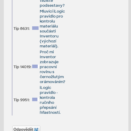
těžiště
podsestavy?
Mluvící iLogic
pravidlo pro
kontrolu
materiálu
Tip 8631:
součásti
Inventoru
(výchozí
materiál).
Proč mi
Inventor
zobrazuje
Tip 14019:
pracovní
rovinu s
černožlutým
orámováním?
iLogic
pravidlo -
kontrola
Tip 9951:
ručního
přepsání
iVlastností.
Odpovědět