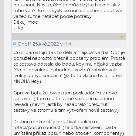
posunout. Nevíte, čím to může být a hlavně jak z
toho ven? Jsem zvyklý si součást během používání
vazeb různě natáčet podle potřeby.
Děkuji moc
Jirka
Cheff
25.kvě.2022 v 11:41
Co si pamatuju, tak to dělala "nějaká" vazba. Což je
bohužel naprosto přesně popsaný problém. Prostě
se sestava dostala do bodu, kdy mu nějaká vazba
(šlo o libovolnou náhodnou vazbu) zablokovala
"volný pohyb součástí" (již tu to vlákno bylo - před
MNOHA lety).
Oprava bohužel bývala jen poskládáním v nové
sestavě :-( tam mu to samé vazbení najednou
nevadí. (nevím jestli by nezabralo "přesunutí"
sestavy ve stromu a tím vytvoření nové sestavy).
Druhou možností je používat funkce na
rotaci/posun součásti (záložka sestavení, karta
umístění příkaz posun nebo otočení komponenty)