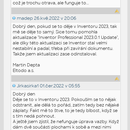
což je trochu otrava, ale funguje to...
madep
26.kvě.2022 v 20:06
Dobrý den, pokud se to děje v Inventoru 2023, tak
mě se děje to samý. Sice tomu pomohla
aktualizace "Inventor Professional 2023.0.1 Update",
ale díky této aktualizaci se Inventor stal velmi
nestabilní a padal, třeba při zavírání dokumentu.
Takže jsem aktualizaci zase odinstaloval.
Martin Depta
Eltodo a.s.
Jirkasirka1
01.čer.2022 v 05:55
Dobrý den
Děje se to v Inventoru 2023. Pokouším se to nějak
odstranit, ale dělá to pořád, zatím tedy bez nějaké
záplaty. Fakt mě to štve, to je tedy blbost, když se
s tím nedá pohnout.
A ještě jsem zjistil, že nefunguje úprava vazby. Když
dám dvě součásti plochami k sobě a mezi nimi