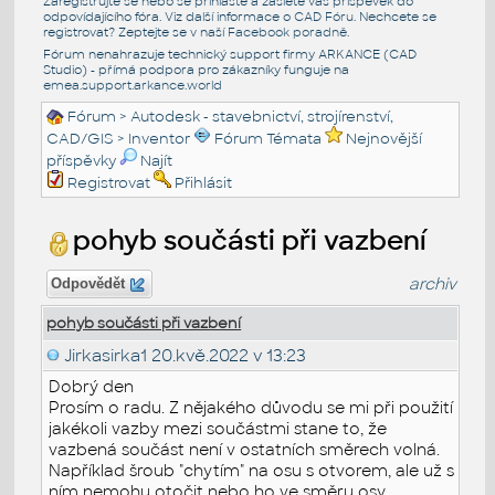
Zaregistrujte se nebo se přihlašte a zašlete váš příspěvek do
odpovídajícího fóra. Viz další informace o
CAD Fóru
. Nechcete se
registrovat? Zeptejte se v naší
Facebook poradně
.
Fórum nenahrazuje technický support firmy ARKANCE (CAD
Studio) - přímá podpora pro zákazníky funguje na
emea.support.arkance.world
Fórum
>
Autodesk - stavebnictví, strojírenství,
CAD/GIS
>
Inventor
Fórum Témata
Nejnovější
příspěvky
Najít
Registrovat
Přihlásit
pohyb součásti při vazbení
archiv
Odpovědět
pohyb součásti při vazbení
Jirkasirka1
20.kvě.2022 v 13:23
Dobrý den
Prosím o radu. Z nějakého důvodu se mi při použití
jakékoli vazby mezi součástmi stane to, že
vazbená součást není v ostatních směrech volná.
Například šroub "chytím" na osu s otvorem, ale už s
ním nemohu otočit nebo ho ve směru osy