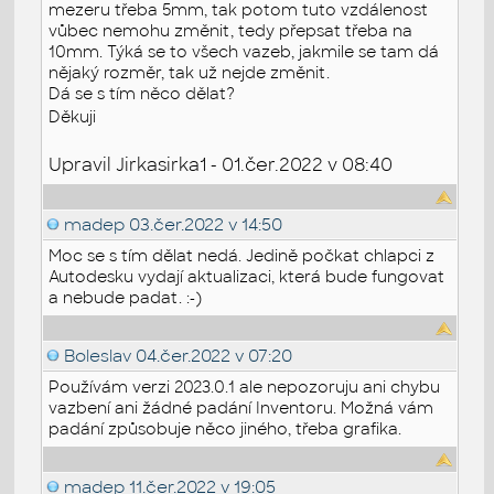
mezeru třeba 5mm, tak potom tuto vzdálenost
vůbec nemohu změnit, tedy přepsat třeba na
10mm. Týká se to všech vazeb, jakmile se tam dá
nějaký rozměr, tak už nejde změnit.
Dá se s tím něco dělat?
Děkuji
Upravil Jirkasirka1 - 01.čer.2022 v 08:40
madep
03.čer.2022 v 14:50
Moc se s tím dělat nedá. Jedině počkat chlapci z
Autodesku vydají aktualizaci, která bude fungovat
a nebude padat. :-)
Boleslav
04.čer.2022 v 07:20
Používám verzi 2023.0.1 ale nepozoruju ani chybu
vazbení ani žádné padání Inventoru. Možná vám
padání způsobuje něco jiného, třeba grafika.
madep
11.čer.2022 v 19:05