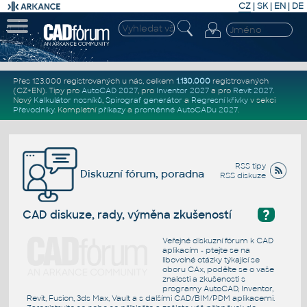
CZ
|
SK
|
EN
|
DE
Přes 123.000 registrovaných u nás, celkem
1.130.000
registrovaných
(CZ+EN)
. Tipy pro
AutoCAD 2027
, pro
Inventor 2027
a pro
Revit 2027
.
Nový
Kalkulátor nosníků
,
Spirograf generátor
a
Regresní křivky
v sekci
Převodníky
.
Kompletní
příkazy
a
proměnné AutoCADu 2027
.
RSS tipy
Diskuzní fórum, poradna
RSS diskuze
?
CAD diskuze, rady, výměna zkušeností
Veřejné diskuzní fórum k CAD
aplikacím - ptejte se na
libovolné otázky týkající se
oboru CAx, podělte se o vaše
znalosti a zkušenosti s
programy AutoCAD, Inventor,
Revit, Fusion, 3ds Max, Vault a s dalšími CAD/BIM/PDM aplikacemi.