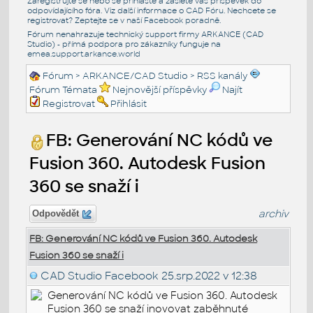
Zaregistrujte se nebo se přihlašte a zašlete váš příspěvek do
odpovídajícího fóra. Viz další informace o
CAD Fóru
. Nechcete se
registrovat? Zeptejte se v naší
Facebook poradně
.
Fórum nenahrazuje technický support firmy ARKANCE (CAD
Studio) - přímá podpora pro zákazníky funguje na
emea.support.arkance.world
Fórum
>
ARKANCE/CAD Studio
>
RSS kanály
Fórum Témata
Nejnovější příspěvky
Najít
Registrovat
Přihlásit
FB: Generování NC kódů ve
Fusion 360. Autodesk Fusion
360 se snaží i
archiv
Odpovědět
FB: Generování NC kódů ve Fusion 360. Autodesk
Fusion 360 se snaží i
CAD Studio Facebook
25.srp.2022 v 12:38
Generování NC kódů ve Fusion 360. Autodesk
Fusion 360 se snaží inovovat zaběhnuté