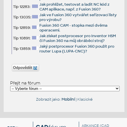
Jak prohlížet, testovat a ladit NC kód z
Tip 12283:
CAM aplikace, např. z Fusion 360?
Jak ve Fusion 360 vytvářet seřizovací listy
Tip 13035:
pro výrobu?
Fusion 360 CAM - stopka mezi dvěma
Tip 12859:
operacemi.
Jak získat postprocesor pro Inventor HSM
Tip 10891:
či Fusion 360 na můj obráběcí stroj?
Jaký postprocesor Fusion 360 použít pro
Tip 13859:
router Lupa (LUPA-CNC)?
Odpovědět
Přejít na fórum
Zobrazit jako:
Mobilní
|
Klasické
ARKANCE
(CAD