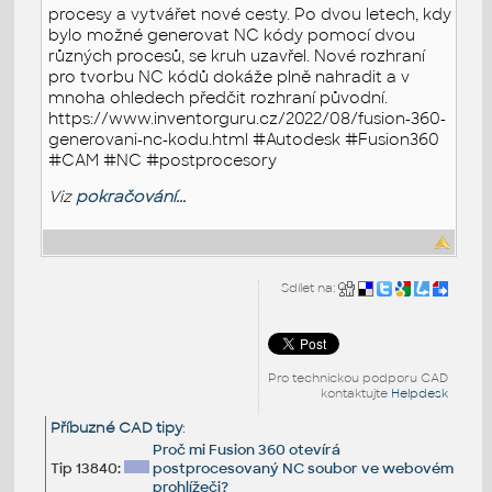
procesy a vytvářet nové cesty. Po dvou letech, kdy
bylo možné generovat NC kódy pomocí dvou
různých procesů, se kruh uzavřel. Nové rozhraní
pro tvorbu NC kódů dokáže plně nahradit a v
mnoha ohledech předčit rozhraní původní.
https://www.inventorguru.cz/2022/08/fusion-360-
generovani-nc-kodu.html #Autodesk #Fusion360
#CAM #NC #postprocesory
Viz
pokračování...
Sdílet na:
Pro technickou podporu CAD
kontaktujte
Helpdesk
Příbuzné CAD tipy
:
Proč mi Fusion 360 otevírá
Tip 13840:
postprocesovaný NC soubor ve webovém
prohlížeči?