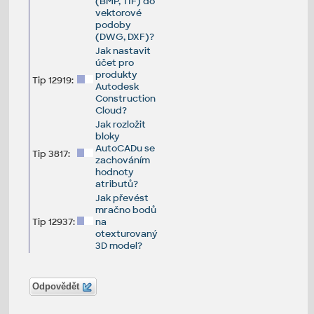
(BMP, TIF) do
vektorové
podoby
(DWG, DXF)?
Jak nastavit
účet pro
produkty
Tip 12919:
Autodesk
Construction
Cloud?
Jak rozložit
bloky
AutoCADu se
Tip 3817:
zachováním
hodnoty
atributů?
Jak převést
mračno bodů
Tip 12937:
na
otexturovaný
3D model?
Odpovědět