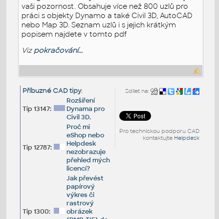
vaši pozornost. Obsahuje více než 800 uzlů pro
práci s objekty Dynamo a také Civil 3D, AutoCAD
nebo Map 3D. Seznam uzlů i s jejich krátkým
popisem najdete v tomto pdf
Viz
pokračování...
Příbuzné CAD tipy
:
Sdílet na:
Rozšíření
Tip 13147:
Dynama pro
Civil 3D.
Proč mi
Pro technickou podporu CAD
eShop nebo
kontaktujte
Helpdesk
Helpdesk
Tip 12787:
nezobrazuje
přehled mých
licencí?
Jak převést
papírový
výkres či
rastrový
Tip 1300:
obrázek