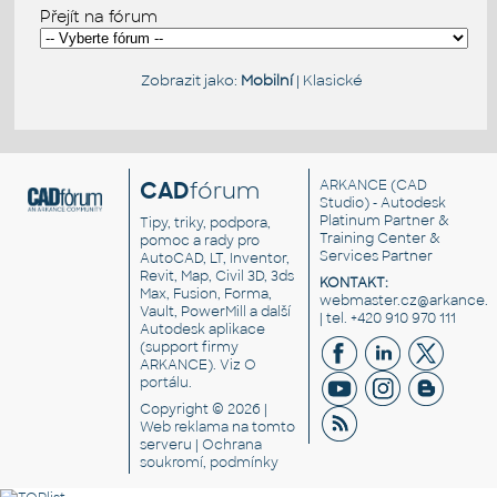
Přejít na fórum
Zobrazit jako:
Mobilní
|
Klasické
CAD
fórum
ARKANCE
(CAD
Studio) - Autodesk
Platinum Partner &
Tipy, triky, podpora,
Training Center &
pomoc a rady pro
Services Partner
AutoCAD, LT, Inventor,
Revit, Map, Civil 3D, 3ds
KONTAKT:
Max, Fusion, Forma,
webmaster.cz@arkance.w
Vault, PowerMill a další
| tel. +420 910 970 111
Autodesk aplikace
(support firmy
ARKANCE). Viz
O
portálu
.
Copyright © 2026 |
Web reklama
na tomto
serveru |
Ochrana
soukromí, podmínky