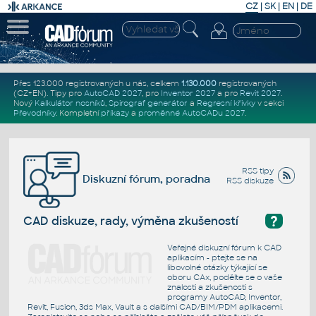
CZ
|
SK
|
EN
|
DE
Přes 123.000 registrovaných u nás, celkem
1.130.000
registrovaných
(CZ+EN)
. Tipy pro
AutoCAD 2027
, pro
Inventor 2027
a pro
Revit 2027
.
Nový
Kalkulátor nosníků
,
Spirograf generátor
a
Regresní křivky
v sekci
Převodníky
.
Kompletní
příkazy
a
proměnné AutoCADu 2027
.
RSS tipy
Diskuzní fórum, poradna
RSS diskuze
?
CAD diskuze, rady, výměna zkušeností
Veřejné diskuzní fórum k CAD
aplikacím - ptejte se na
libovolné otázky týkající se
oboru CAx, podělte se o vaše
znalosti a zkušenosti s
programy AutoCAD, Inventor,
Revit, Fusion, 3ds Max, Vault a s dalšími CAD/BIM/PDM aplikacemi.