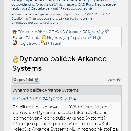
Zaregistrujte se nebo se přihlašte a zašlete váš příspěvek do
odpovídajícího fóra. Viz další informace o
CAD Fóru
. Nechcete se
registrovat? Zeptejte se v naší
Facebook poradně
.
Fórum nenahrazuje technický support firmy ARKANCE (CAD
Studio) - přímá podpora pro zákazníky funguje na
emea.support.arkance.world
Fórum
>
ARKANCE/CAD Studio
>
RSS kanály
Fórum Témata
Nejnovější příspěvky
Najít
Registrovat
Přihlásit
Dynamo balíček Arkance
Systems
archiv
Odpovědět
Dynamo balíček Arkance Systems
Civil3D RSS
24.říj.2022 v 13:41
Rozšiřte svou knihovnu uzlůVěděli jste, že mezi
balíčky pro Dynamo najdete také náš vlastní,
pojmenovaný jednoduše Arkance Systems?
Přesněji se jedná o práci našich nizozemských
kolegů z Arkance Systems NL. A rozhodně stojí za