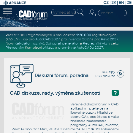
CZ
|
SK
|
EN
|
DE
Přes 123.000 registrovaných u nás, celkem
1.130.000
registrovaných
(CZ+EN)
. Tipy pro
AutoCAD 2027
, pro
Inventor 2027
a pro
Revit 2027
.
Nový
Kalkulátor nosníků
,
Spirograf generátor
a
Regresní křivky
v sekci
Převodníky
.
Kompletní
příkazy
a
proměnné AutoCADu 2027
.
RSS tipy
Diskuzní fórum, poradna
RSS diskuze
?
CAD diskuze, rady, výměna zkušeností
Veřejné diskuzní fórum k CAD
aplikacím - ptejte se na
libovolné otázky týkající se
oboru CAx, podělte se o vaše
znalosti a zkušenosti s
programy AutoCAD, Inventor,
Revit, Fusion, 3ds Max, Vault a s dalšími CAD/BIM/PDM aplikacemi.