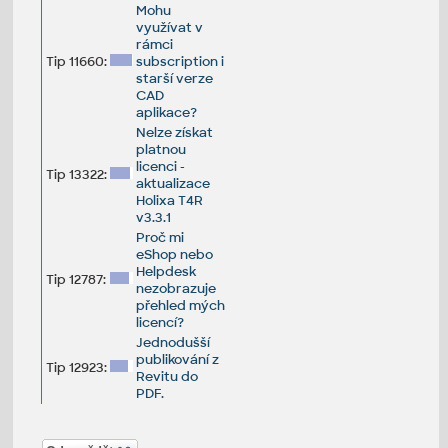
Mohu
využívat v
rámci
Tip 11660:
subscription i
starší verze
CAD
aplikace?
Nelze získat
platnou
licenci -
Tip 13322:
aktualizace
Holixa T4R
v3.3.1
Proč mi
eShop nebo
Helpdesk
Tip 12787:
nezobrazuje
přehled mých
licencí?
Jednodušší
publikování z
Tip 12923:
Revitu do
PDF.