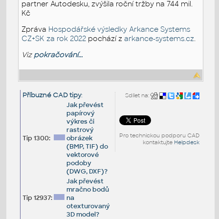
partner Autodesku, zvýšila roční tržby na 744 mil.
Kč
Zpráva
Hospodářské výsledky Arkance Systems
CZ+SK za rok 2022
pochází z
arkance-systems.cz
.
Viz
pokračování...
Příbuzné CAD tipy
:
Sdílet na:
Jak převést
papírový
výkres či
rastrový
Pro technickou podporu CAD
Tip 1300:
obrázek
kontaktujte
Helpdesk
(BMP, TIF) do
vektorové
podoby
(DWG, DXF)?
Jak převést
mračno bodů
Tip 12937:
na
otexturovaný
3D model?