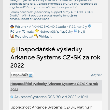
Zaregistrujte se nebo se přihlašte a zašlete váš příspěvek do
odpovídajícího fóra. Viz další informace o
CAD Fóru
. Nechcete se
registrovat? Zeptejte se v naší
Facebook poradně
.
Fórum nenahrazuje technický support firmy ARKANCE (CAD
Studio) - přímá podpora pro zákazníky funguje na
emea.support.arkance.world
Fórum
>
ARKANCE/CAD Studio
>
RSS kanály
Fórum Témata
Nejnovější příspěvky
Najít
Registrovat
Přihlásit
Hospodářské výsledky
Arkance Systems CZ+SK za rok
2022
archiv
Odpovědět
Hospodářské výsledky Arkance Systems CZ+SK za rok
2022
ArkanceSystems RSS
30.led.2023 v 10:11
Společnost Arkance Systems CZ+SK, Platinum