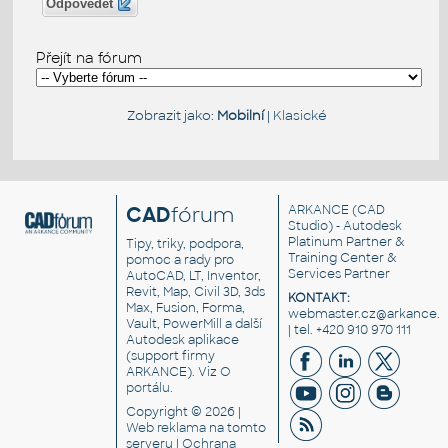
Odpovědět
Přejít na fórum
Zobrazit jako:
Mobilní
|
Klasické
CAD
fórum
ARKANCE
(CAD
Studio) - Autodesk
Platinum Partner &
Tipy, triky, podpora,
Training Center &
pomoc a rady pro
Services Partner
AutoCAD, LT, Inventor,
Revit, Map, Civil 3D, 3ds
KONTAKT:
Max, Fusion, Forma,
webmaster.cz@arkance.w
Vault, PowerMill a další
| tel. +420 910 970 111
Autodesk aplikace
(support firmy
ARKANCE). Viz
O
portálu
.
Copyright © 2026 |
Web reklama
na tomto
serveru |
Ochrana