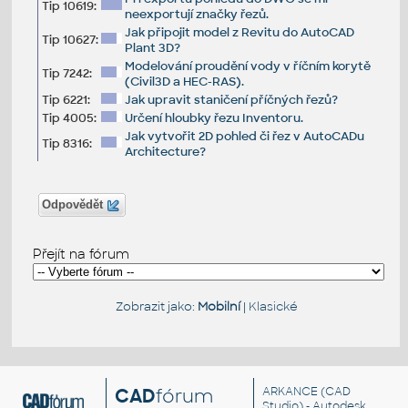
Tip 10619:
neexportují značky řezů.
Jak připojit model z Revitu do AutoCAD
Tip 10627:
Plant 3D?
Modelování proudění vody v říčním korytě
Tip 7242:
(Civil3D a HEC-RAS).
Tip 6221:
Jak upravit staničení příčných řezů?
Tip 4005:
Určení hloubky řezu Inventoru.
Jak vytvořit 2D pohled či řez v AutoCADu
Tip 8316:
Architecture?
Odpovědět
Přejít na fórum
Zobrazit jako:
Mobilní
|
Klasické
CAD
fórum
ARKANCE
(CAD
Studio) - Autodesk