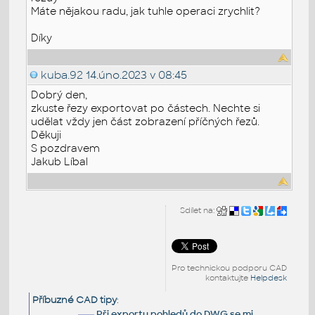
Máte nějakou radu, jak tuhle operaci zrychlit?
Díky
kuba.92
14.úno.2023 v 08:45
Dobrý den,
zkuste řezy exportovat po částech. Nechte si
udělat vždy jen část zobrazení příčných řezů.
Děkuji
S pozdravem
Jakub Líbal
Sdílet na:
Pro technickou podporu CAD
kontaktujte
Helpdesk
Příbuzné CAD tipy
:
Při exportu pohledů do DWG se mi