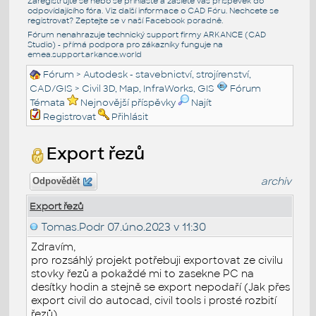
Zaregistrujte se nebo se přihlašte a zašlete váš příspěvek do
odpovídajícího fóra. Viz další informace o
CAD Fóru
. Nechcete se
registrovat? Zeptejte se v naší
Facebook poradně
.
Fórum nenahrazuje technický support firmy ARKANCE (CAD
Studio) - přímá podpora pro zákazníky funguje na
emea.support.arkance.world
Fórum
>
Autodesk - stavebnictví, strojírenství,
CAD/GIS
>
Civil 3D, Map, InfraWorks, GIS
Fórum
Témata
Nejnovější příspěvky
Najít
Registrovat
Přihlásit
Export řezů
archiv
Odpovědět
Export řezů
Tomas.Podr
07.úno.2023 v 11:30
Zdravím,
pro rozsáhlý projekt potřebuji exportovat ze civilu
stovky řezů a pokaždé mi to zasekne PC na
desítky hodin a stejně se export nepodaří (Jak přes
export civil do autocad, civil tools i prosté rozbití
řezů)