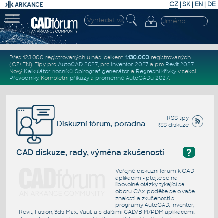
CZ
|
SK
|
EN
|
DE
Přes 123.000 registrovaných u nás, celkem
1.130.000
registrovaných
(CZ+EN)
. Tipy pro
AutoCAD 2027
, pro
Inventor 2027
a pro
Revit 2027
.
Nový
Kalkulátor nosníků
,
Spirograf generátor
a
Regresní křivky
v sekci
Převodníky
.
Kompletní
příkazy
a
proměnné AutoCADu 2027
.
RSS tipy
Diskuzní fórum, poradna
RSS diskuze
?
CAD diskuze, rady, výměna zkušeností
Veřejné diskuzní fórum k CAD
aplikacím - ptejte se na
libovolné otázky týkající se
oboru CAx, podělte se o vaše
znalosti a zkušenosti s
programy AutoCAD, Inventor,
Revit, Fusion, 3ds Max, Vault a s dalšími CAD/BIM/PDM aplikacemi.