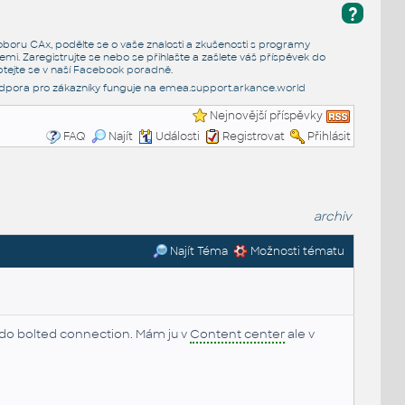
?
e oboru CAx, podělte se o vaše znalosti a zkušenosti s programy
emi. Zaregistrujte se nebo se přihlašte a zašlete váš příspěvek do
tejte se v naší
Facebook poradně
.
dpora pro zákazníky funguje na
emea.support.arkance.world
Nejnovější příspěvky
FAQ
Najít
Události
Registrovat
Přihlásit
archiv
Najít Téma
Možnosti tématu
 do bolted connection. Mám ju v
Content center
ale v