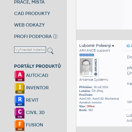
PRÁCE, MÍSTA
CAD PRODUKTY
WEB ODKAZY
PROFI PODPORA
ⓘ
Lubomír Polesný
Z
ARKANCE support
Do
PORTÁLY PRODUKTŮ
př
(j
AUTOCAD
Arkance Systems
Ka
INVENTOR
Přihlášen:
30.zář.2010
Lokalita:
ČR (Pha)
Používám:
AutoCAD, AutoCAD Mechanical,
REVIT
Upr
Autodesk Inventor
Stav:
Offline
Bodů:
562
CIVIL 3D
Lu
Ar
FUSION