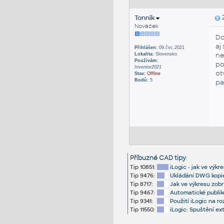
Tonnik
Z
Nováček
Do
aj
Přihlášen:
09.čvc.2021
ne
Lokalita:
Slovensko
Používám:
po
Inventor2021
ot
Stav:
Offline
Bodů:
5
pa
Příbuzné CAD tipy
:
Tip 10851:
iLogic - jak ve výk
Tip 9476:
Ukládání DWG kopie
Tip 8717:
Jak ve výkresu zobr
Tip 9467:
Automatické publik
Tip 9341:
Použití iLogic na r
Tip 11550:
iLogic: Spuštění e