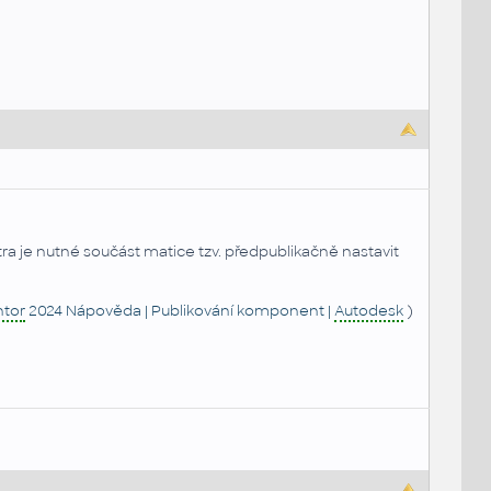
a je nutné součást matice tzv. předpublikačně nastavit
ntor
2024 Nápověda | Publikování komponent |
Autodesk
)