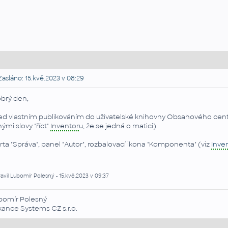
asláno: 15.kvě.2023 v 08:29
brý den,
ed vlastním publikováním do uživatelské knihovny Obsahového centr
inými slovy "říct"
Inventor
u, že se jedná o matici).
rta "Správa", panel "Autor", rozbalovací ikona "Komponenta" (viz
Inve
avil Lubomír Polesný - 15.kvě.2023 v 09:37
bomír Polesný
kance Systems CZ s.r.o.