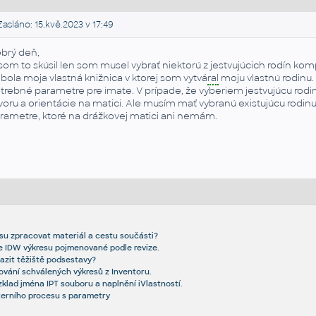
asláno: 15.kvě.2023 v 17:49
brý deň,
 som to skúsil len som musel vybrať niektorú z jestvujúcich rodín k
bola moja vlastná knižnica v ktorej som vytvá
ral
moju vlastnú rodinu. 
trebné parametre pre imate. V prípade, že vyberiem jestvujúcu rod
voru a orientácie na matici. Ale musím mať vybranú existujúcu rodin
rametre, ktoré na drážkovej matici ani nemám.
resu zpracovat materiál a cestu součásti?
 IDW výkresu pojmenované podle revize.
azit těžiště podsestavy?
ování schválených výkresů z Inventoru.
ozklad jména IPT souboru a naplnění iVlastností.
xterního procesu s parametry