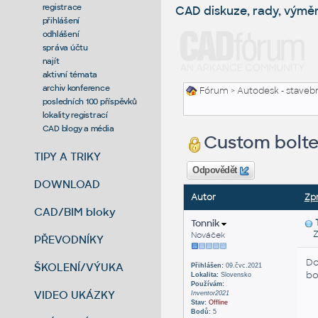
registrace
CAD diskuze, rady, výmě
přihlášení
odhlášení
správa účtu
najít
aktivní témata
archiv konference
Fórum
>
Autodesk - stavebni
posledních 100 příspěvků
lokality registrací
CAD blogy a média
Custom bolte
TIPY A TRIKY
Odpovědět
DOWNLOAD
Autor
Zp
CAD/BIM bloky
Tonnik
Zas
Nováček
PŘEVODNÍKY
Do
ŠKOLENÍ/VÝUKA
Přihlášen:
09.čvc.2021
bo
Lokalita:
Slovensko
Používám:
VIDEO UKÁZKY
Inventor2021
Stav:
Offline
Bodů:
5