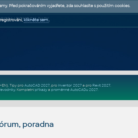
lamy. Před pokračováním vyjadřete, zda souhlasíte s použitím cookies.
 PODPORA | POMOC A RADY
registrováni,
klikněte sem.
.
Z+EN)
. Tipy pro
AutoCAD 2027
, pro
Inventor 2027
a pro
Revit 2027
.
řevodníky
.
Kompletní
příkazy
a
proměnné AutoCADu 2027
.
fórum, poradna