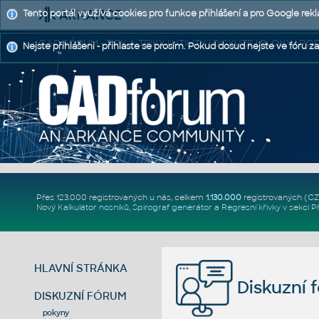
Tento portál využívá cookies pro funkce přihlášení a pro Google rek
CAD FÓRUM - TIPY A TRIKY | UTILITY | DISKUZE | BLOKY |
Nejste přihlášeni - přihlaste se prosím. Pokud dosud nejste ve fóru za
Přes 123.000 registrovaných u nás, celkem
1.130.000
registrovaných (C
Nový
Kalkulátor nosníků
,
Spirograf generátor
a
Regresní křivky
v sekci
P
HLAVNÍ STRÁNKA
Diskuzní 
DISKUZNÍ FÓRUM
pokyny