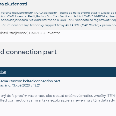
na zkušeností
Veřejné diskuzní fórum k CAD aplikacím - ptejte se na libovolné otázky týkající s
AutoCAD, Inventor, Revit, Fusion, 3ds Max, Vault a s dalšími CAD/BIM/PDM aplikac
odpovídajícího fóra. Viz další informace o
CAD Fóru
. Nechcete se registrovat? Zep
Fórum nenahrazuje technický support firmy ARKANCE (CAD Studio) - přímá po
ctví, strojírenství, CAD/GIS
>
Inventor
d connection part
ráva
Téma: Custom bolted connection part
láno: 13.kvě.2023 v 13:21
brý deň, prosím vás o radu ako dostať drážkovú maticu značky ITEM
lted connection sa mi aj tak nezobrazuje a neviem si s tým dať rady.