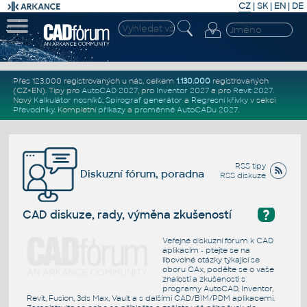
CZ
|
SK
|
EN
|
DE
Přes 123.000 registrovaných u nás, celkem
1.130.000
registrovaných
(CZ+EN)
. Tipy pro
AutoCAD 2027
, pro
Inventor 2027
a pro
Revit 2027
.
Nový
Kalkulátor nosníků
,
Spirograf generátor
a
Regresní křivky
v sekci
Převodníky
.
Kompletní
příkazy
a
proměnné AutoCADu 2027
.
RSS tipy
Diskuzní fórum, poradna
RSS diskuze
?
CAD diskuze, rady, výměna zkušeností
Veřejné diskuzní fórum k CAD
aplikacím - ptejte se na
libovolné otázky týkající se
oboru CAx, podělte se o vaše
znalosti a zkušenosti s
programy AutoCAD, Inventor,
Revit, Fusion, 3ds Max, Vault a s dalšími CAD/BIM/PDM aplikacemi.