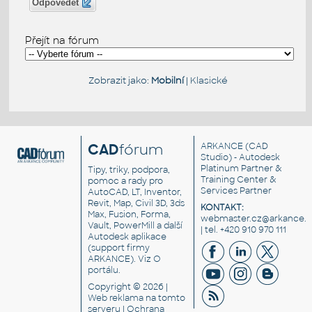
Odpovědět
Přejít na fórum
Zobrazit jako:
Mobilní
|
Klasické
CAD
fórum
ARKANCE
(CAD
Studio) - Autodesk
Platinum Partner &
Tipy, triky, podpora,
Training Center &
pomoc a rady pro
Services Partner
AutoCAD, LT, Inventor,
Revit, Map, Civil 3D, 3ds
KONTAKT:
Max, Fusion, Forma,
webmaster.cz@arkance.w
Vault, PowerMill a další
| tel. +420 910 970 111
Autodesk aplikace
(support firmy
ARKANCE). Viz
O
portálu
.
Copyright © 2026 |
Web reklama
na tomto
serveru |
Ochrana