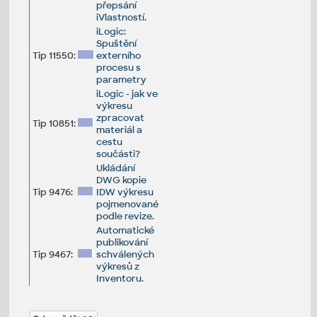
přepsání
iVlastností.
iLogic:
Spuštění
Tip 11550:
externího
procesu s
parametry
iLogic - jak ve
výkresu
zpracovat
Tip 10851:
materiál a
cestu
součásti?
Ukládání
DWG kopie
Tip 9476:
IDW výkresu
pojmenované
podle revize.
Automatické
publikování
Tip 9467:
schválených
výkresů z
Inventoru.