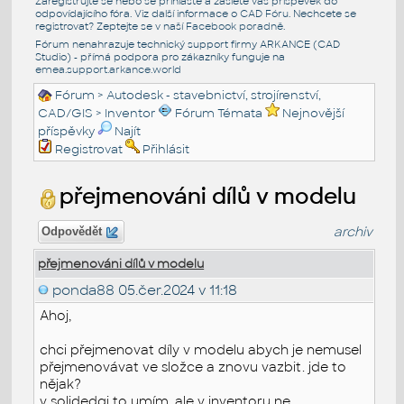
Zaregistrujte se nebo se přihlašte a zašlete váš příspěvek do
odpovídajícího fóra. Viz další informace o
CAD Fóru
. Nechcete se
registrovat? Zeptejte se v naší
Facebook poradně
.
Fórum nenahrazuje technický support firmy ARKANCE (CAD
Studio) - přímá podpora pro zákazníky funguje na
emea.support.arkance.world
Fórum
>
Autodesk - stavebnictví, strojírenství,
CAD/GIS
>
Inventor
Fórum Témata
Nejnovější
příspěvky
Najít
Registrovat
Přihlásit
přejmenováni dílů v modelu
archiv
Odpovědět
přejmenováni dílů v modelu
ponda88
05.čer.2024 v 11:18
Ahoj,
chci přejmenovat díly v modelu abych je nemusel
přejmenovávat ve složce a znovu vazbit. jde to
nějak?
v solidedgi to umím, ale v inventoru ne