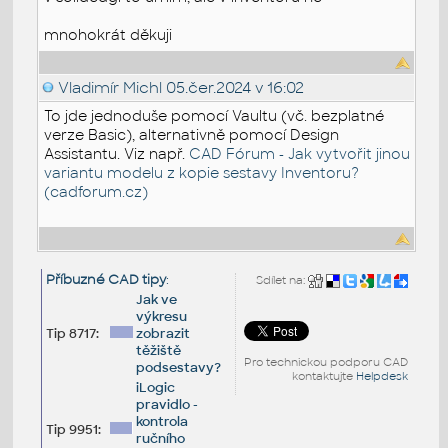
mnohokrát děkuji
Vladimír Michl
05.čer.2024 v 16:02
To jde jednoduše pomocí Vaultu (vč. bezplatné
verze Basic), alternativně pomocí Design
Assistantu. Viz např.
CAD Fórum - Jak vytvořit jinou
variantu modelu z kopie sestavy Inventoru?
(cadforum.cz)
Příbuzné CAD tipy
:
Sdílet na:
Jak ve
výkresu
Tip 8717:
zobrazit
těžiště
Pro technickou podporu CAD
podsestavy?
kontaktujte
Helpdesk
iLogic
pravidlo -
kontrola
Tip 9951:
ručního