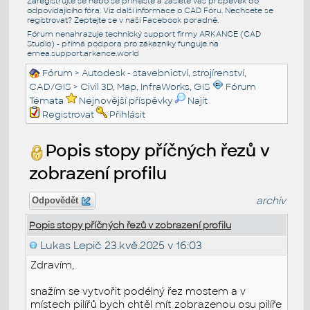
Zaregistrujte se nebo se přihlašte a zašlete váš příspěvek do
odpovídajícího fóra. Viz další informace o
CAD Fóru
. Nechcete se
registrovat? Zeptejte se v naší
Facebook poradně
.
Fórum nenahrazuje technický support firmy ARKANCE (CAD
Studio) - přímá podpora pro zákazníky funguje na
emea.support.arkance.world
Fórum
>
Autodesk - stavebnictví, strojírenství,
CAD/GIS
>
Civil 3D, Map, InfraWorks, GIS
Fórum
Témata
Nejnovější příspěvky
Najít
Registrovat
Přihlásit
Popis stopy příčných řezů v
zobrazení profilu
archiv
Odpovědět
Popis stopy příčných řezů v zobrazení profilu
Lukas Lepič
23.kvě.2025 v 16:03
Zdravím,
snažím se vytvořit podélný řez mostem a v
místech pilířů bych chtěl mít zobrazenou osu pilíře