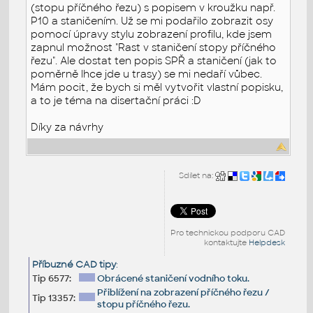
(stopu příčného řezu) s popisem v kroužku např.
P10 a staničením. Už se mi podařilo zobrazit osy
pomocí úpravy stylu zobrazení profilu, kde jsem
zapnul možnost "Rast v staničení stopy příčného
řezu". Ale dostat ten popis SPŘ a staničení (jak to
poměrně lhce jde u trasy) se mi nedaří vůbec.
Mám pocit, že bych si měl vytvořit vlastní popisku,
a to je téma na disertační práci :D
Díky za návrhy
Sdílet na:
Pro technickou podporu CAD
kontaktujte
Helpdesk
Příbuzné CAD tipy
:
Tip 6577:
Obrácené staničení vodního toku.
Přiblížení na zobrazení příčného řezu /
Tip 13357:
stopu příčného řezu.