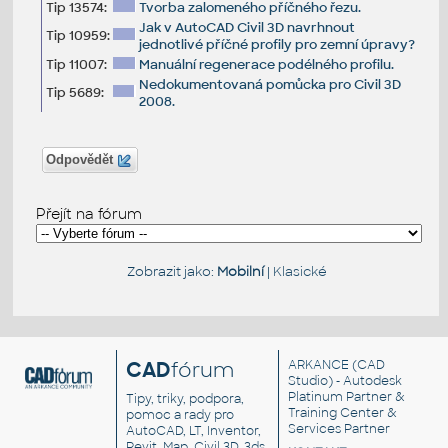
Tip 13574:
Tvorba zalomeného příčného řezu.
Jak v AutoCAD Civil 3D navrhnout
Tip 10959:
jednotlivé příčné profily pro zemní úpravy?
Tip 11007:
Manuální regenerace podélného profilu.
Nedokumentovaná pomůcka pro Civil 3D
Tip 5689:
2008.
Odpovědět
Přejít na fórum
Zobrazit jako:
Mobilní
|
Klasické
CAD
fórum
ARKANCE
(CAD
Studio) - Autodesk
Platinum Partner &
Tipy, triky, podpora,
Training Center &
pomoc a rady pro
Services Partner
AutoCAD, LT, Inventor,
Revit, Map, Civil 3D, 3ds