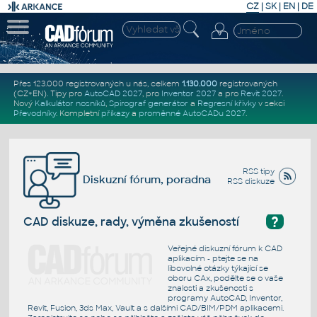
CZ
|
SK
|
EN
|
DE
Přes 123.000 registrovaných u nás, celkem
1.130.000
registrovaných
(CZ+EN)
. Tipy pro
AutoCAD 2027
, pro
Inventor 2027
a pro
Revit 2027
.
Nový
Kalkulátor nosníků
,
Spirograf generátor
a
Regresní křivky
v sekci
Převodníky
.
Kompletní
příkazy
a
proměnné AutoCADu 2027
.
RSS tipy
Diskuzní fórum, poradna
RSS diskuze
?
CAD diskuze, rady, výměna zkušeností
Veřejné diskuzní fórum k CAD
aplikacím - ptejte se na
libovolné otázky týkající se
oboru CAx, podělte se o vaše
znalosti a zkušenosti s
programy AutoCAD, Inventor,
Revit, Fusion, 3ds Max, Vault a s dalšími CAD/BIM/PDM aplikacemi.