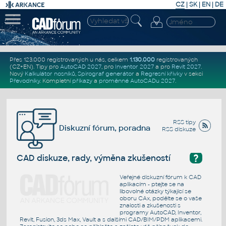
CZ
|
SK
|
EN
|
DE
Přes 123.000 registrovaných u nás, celkem
1.130.000
registrovaných
(CZ+EN)
. Tipy pro
AutoCAD 2027
, pro
Inventor 2027
a pro
Revit 2027
.
Nový
Kalkulátor nosníků
,
Spirograf generátor
a
Regresní křivky
v sekci
Převodníky
.
Kompletní
příkazy
a
proměnné AutoCADu 2027
.
RSS tipy
Diskuzní fórum, poradna
RSS diskuze
?
CAD diskuze, rady, výměna zkušeností
Veřejné diskuzní fórum k CAD
aplikacím - ptejte se na
libovolné otázky týkající se
oboru CAx, podělte se o vaše
znalosti a zkušenosti s
programy AutoCAD, Inventor,
Revit, Fusion, 3ds Max, Vault a s dalšími CAD/BIM/PDM aplikacemi.