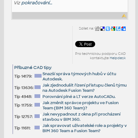
Viz
pokračování...
Sdílet na:
Pro technickou podporu CAD
kontaktujte
Helpdesk
Příbuzné CAD tipy
:
Snazší správa týmových hubů v účtu
Tip 14179:
Autodesk.
Jak zjednodušit řízení přístupu členů týmu
Tip 13636:
na Autodesk Fusion Team?
Tip 4948:
Porovnání plné a LT verze AutoCADu.
Jak změnit správce projektu ve Fusion
Tip 11759:
Team (BIM 360 Team)?
Jak nevypadnout z okna při procházení
Tip 12757:
stavbou v BIM 360.
Jak spravovat uživatelské role a projekty v
Tip 11611:
BIM 360 Team a Fusion Team?