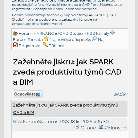
Zaregistrujte se nebo se přihlašte a zašlete váš příspěvek do
odpovídajícího fóra. Viz další informace o
CAD Fóru
. Nechcete se
registrovat? Zeptejte se v naší
Facebook poradně
.
Fórum nenahrazuje technický support firmy ARKANCE (CAD
Studio) - přímá podpora pro zákazníky funguje na
emea.support.arkance.world
Fórum
>
ARKANCE/CAD Studio
>
RSS kanály
Fórum Témata
Nejnovější příspěvky
Najít
Registrovat
Přihlásit
Zažehněte jiskru: jak SPARK
zvedá produktivitu týmů CAD
a BIM
archiv
Odpovědět
Zažehněte jiskru: jak SPARK zvedá produktivitu týmů
CAD a BIM
ArkanceSystems RSS
18.lis.2025 v 15:30
Citace
Odpověď