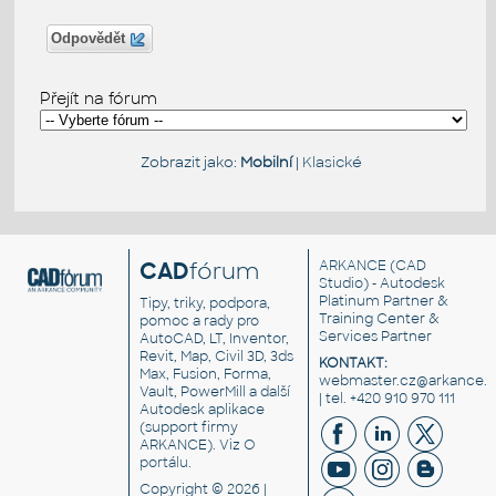
Odpovědět
Přejít na fórum
Zobrazit jako:
Mobilní
|
Klasické
CAD
fórum
ARKANCE
(CAD
Studio) - Autodesk
Platinum Partner &
Tipy, triky, podpora,
Training Center &
pomoc a rady pro
Services Partner
AutoCAD, LT, Inventor,
Revit, Map, Civil 3D, 3ds
KONTAKT:
Max, Fusion, Forma,
webmaster.cz@arkance.w
Vault, PowerMill a další
| tel. +420 910 970 111
Autodesk aplikace
(support firmy
ARKANCE). Viz
O
portálu
.
Copyright © 2026 |