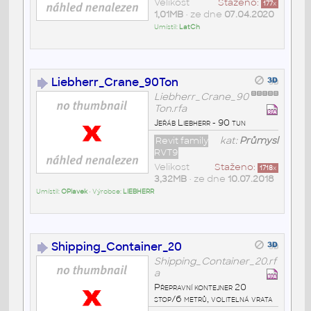
Velikost
Staženo:
177
x
1,01MB
• ze dne
07.04.2020
Umístil:
LatCh
Liebherr_Crane_90Ton
Liebherr_Crane_90
Ton.rfa
Jeřáb Liebherr - 90 tun
Revit family
kat:
Průmysl
RVT9
Velikost
Staženo:
1718
x
3,32MB
• ze dne
10.07.2018
Umístil:
OPlavek
• Výrobce:
LIEBHERR
Shipping_Container_20
Shipping_Container_20.rf
a
Přepravní kontejner 20
stop/6 metrů, volitelná vrata