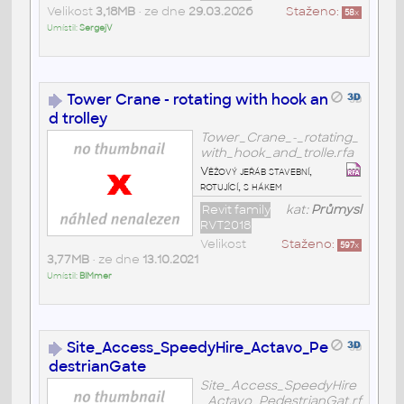
Velikost
3,18MB
• ze dne
29.03.2026
Staženo:
58
x
Umístil:
SergejV
Tower Crane - rotating with hook an
d trolley
Tower_Crane_-_rotating_
with_hook_and_trolle.rfa
Věžový jeřáb stavební,
rotující, s hákem
Revit family
kat:
Průmysl
RVT2018
Velikost
Staženo:
597
x
3,77MB
• ze dne
13.10.2021
Umístil:
BIMmer
Site_Access_SpeedyHire_Actavo_Pe
destrianGate
Site_Access_SpeedyHire
_Actavo_PedestrianGat.rf