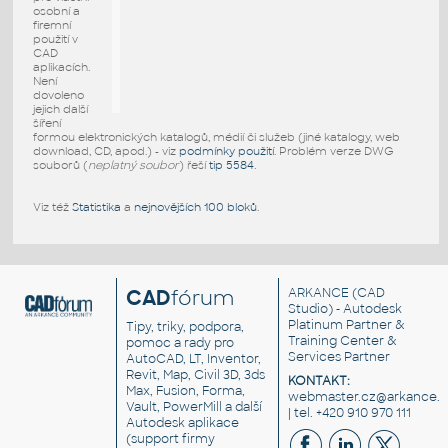
osobní a
firemní
použití v
CAD
aplikacích.
Není
dovoleno
jejich další
šíření
formou elektronických katalogů, médií či služeb (jiné katalogy, web
download, CD, apod.) - viz
podmínky použití
. Problém verze DWG
souborů (
neplatný soubor
) řeší
tip 5584
.
Viz též
Statistika
a
nejnovějších 100 bloků
.
CAD
fórum
ARKANCE
(CAD
Studio) - Autodesk
Platinum Partner &
Tipy, triky, podpora,
Training Center &
pomoc a rady pro
Services Partner
AutoCAD, LT, Inventor,
Revit, Map, Civil 3D, 3ds
KONTAKT:
Max, Fusion, Forma,
webmaster.cz@arkance.w
Vault, PowerMill a další
| tel. +420 910 970 111
Autodesk aplikace
(support firmy