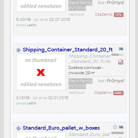
Revit family
kat:
Průmysl
RVT2014
Velikost
Staženo:
1479
x
6,42MB
• ze dne
02.07.2016
Umístil:
LatCh
Shipping_Container_Standard_20_ft
Shipping_Container
_Standard_20_ft.rfa
Shipping container -
standard 20 ft
Revit family
kat:
Průmysl
RVT2015
Velikost
Staženo:
4288
x
3,13MB
• ze dne
02.01.2016
Umístil:
LatCh
Standard_Euro_pallet_w_boxes
Standard_Euro_pall