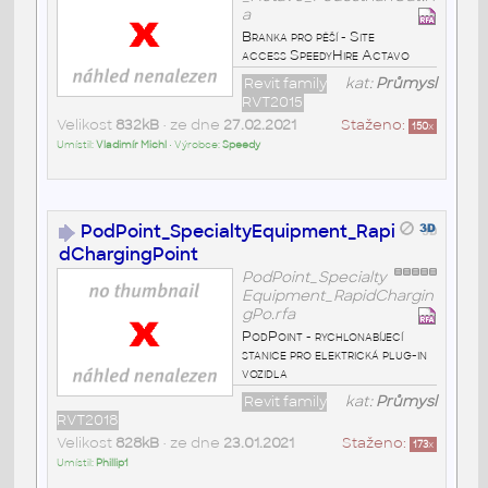
a
Branka pro pěší - Site
access SpeedyHire Actavo
Revit family
kat:
Průmysl
RVT2015
Velikost
832kB
• ze dne
27.02.2021
Staženo:
150
x
Umístil:
Vladimír Michl
• Výrobce:
Speedy
PodPoint_SpecialtyEquipment_Rapi
dChargingPoint
PodPoint_Specialty
Equipment_RapidChargin
gPo.rfa
PodPoint - rychlonabíjecí
stanice pro elektrická plug-in
vozidla
Revit family
kat:
Průmysl
RVT2018
Velikost
828kB
• ze dne
23.01.2021
Staženo:
173
x
Umístil:
Phillip1