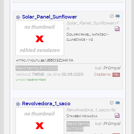
Solar_Panel_Sunflower
Solar_Panel_Sunflower.rf
a
Solární panel, natáčecí -
slunečnice - viz
https://youtu.be/J88O3ZsHKYA
Revit family RVT2020
kat:
Průmysl
Velikost
796kB
• ze dne
02.06.2020
Staženo:
116
x
Umístil:
Vladimír Michl
Revolvedora_1_saco
Revolvedora_1_saco.rfa
Stavební míchačka
Revit family
kat:
Průmysl
RVT2019