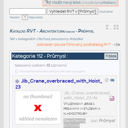
Vložit nový blok
(musíte být
přihlášeni
)
Podrobné
hledání
Nápověda
Katalog RVT
Architektura
Průmysl
/obecné
>
>
Též v kategoriích:
Obchod, provozovny
Robotika
zobrazen pouze filtrovaný podkatalog RVT -
vše
Kategorie 112 - Průmysl :
blok
Nalezeno celkem
13
záznamů
hromadné stahování není pro váš účet dostupné
Jib_Crane_overbraced_with_Hoist_
23
Jib_Crane_overbraced_
with_Hoist_23.rfa
Výložníkový jeřáb s
přídavným vyztužením a
kladkostrojem
Revit family
kat:
Průmysl
RVT2019