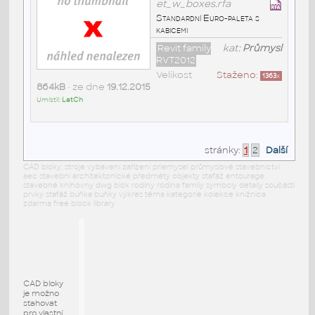
et_w_boxes.rfa
Standardní Euro-paleta s
kabicemi
Revit family
kat:
Průmysl
RVT2012
Velikost
Staženo:
1363
x
864kB
• ze dne
19.12.2015
Umístil:
LatCh
stránky:
1
2
Další
CAD bloky: stroje vybavení zařízení priemysel průmyslové stavebnictví
aec stavební architektonické předměty objekty stafáž entourage
stavebné knihovny dwg blok rodiny rodina family symboly detaily součásti
prvky stafáž buňka buňky výkres téma kategorie kolekce knižnica
zdarma free block library
CAD bloky
je možno
stahovat
pro vlastní