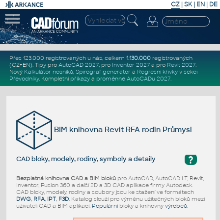
CZ
|
SK
|
EN
|
DE
Přes 123.000 registrovaných u nás, celkem
1.130.000
registrovaných
(CZ+EN)
. Tipy pro
AutoCAD 2027
, pro
Inventor 2027
a pro
Revit 2027
.
Nový
Kalkulátor nosníků
,
Spirograf generátor
a
Regresní křivky
v sekci
Převodníky
.
Kompletní
příkazy
a
proměnné AutoCADu 2027
.
BIM knihovna Revit RFA rodin Průmysl
?
CAD bloky, modely, rodiny, symboly a detaily
Bezplatná knihovna CAD a BIM bloků
pro AutoCAD, AutoCAD LT, Revit,
Inventor, Fusion 360 a další 2D a 3D CAD aplikace firmy Autodesk.
CAD bloky, modely, rodiny a soubory jsou ke stažení ve formátech
DWG
,
RFA
,
IPT
,
F3D
. Katalog slouží pro výměnu užitečných bloků mezi
uživateli CAD a BIM aplikací.
Populární
bloky a knihovny
výrobců
.