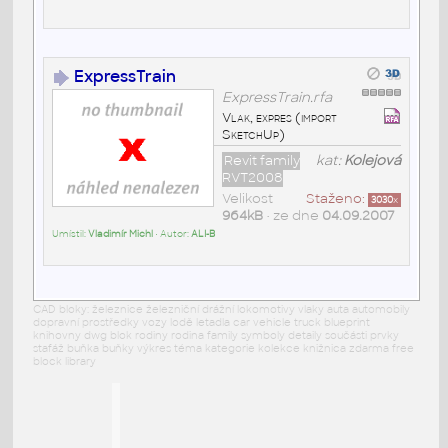
ExpressTrain
ExpressTrain.rfa
Vlak, expres (import
SketchUp)
Revit family
kat:
Kolejová
RVT2008
Velikost
Staženo:
3030
x
964kB
• ze dne
04.09.2007
Umístil:
Vladimír Michl
• Autor:
ALI-B
CAD bloky: železnice železniční drážní lokomotivy vlaky auta automobily
dopravní prostředky vozy lodě letadla car vehicle truck blueprint
knihovny dwg blok rodiny rodina family symboly detaily součásti prvky
stafáž buňka buňky výkres téma kategorie kolekce knižnica zdarma free
block library