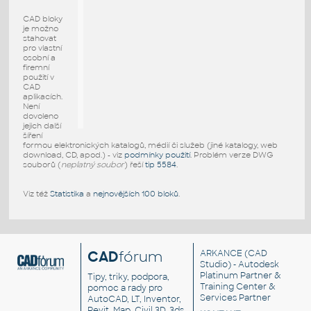
CAD bloky
je možno
stahovat
pro vlastní
osobní a
firemní
použití v
CAD
aplikacích.
Není
dovoleno
jejich další
šíření
formou elektronických katalogů, médií či služeb (jiné katalogy, web
download, CD, apod.) - viz
podmínky použití
. Problém verze DWG
souborů (
neplatný soubor
) řeší
tip 5584
.
Viz též
Statistika
a
nejnovějších 100 bloků
.
CAD
fórum
ARKANCE
(CAD
Studio) - Autodesk
Platinum Partner &
Tipy, triky, podpora,
Training Center &
pomoc a rady pro
Services Partner
AutoCAD, LT, Inventor,
Revit, Map, Civil 3D, 3ds