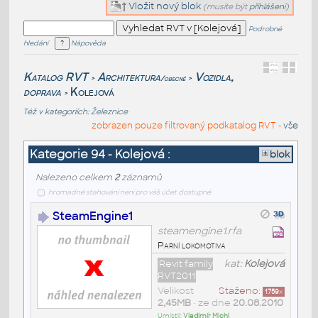
Vložit nový blok
(musíte být
přihlášeni
)
Podrobné
hledání
Nápověda
Katalog RVT
Architektura
Vozidla,
/obecné
>
>
doprava
Kolejová
>
Též v kategoriích:
Železnice
zobrazen pouze filtrovaný podkatalog RVT -
vše
Kategorie 94 - Kolejová :
blok
Nalezeno celkem
2
záznamů
hromadné stahování není pro váš účet dostupné
SteamEngine1
steamengine1.rfa
Parní lokomotiva
Revit family
kat:
Kolejová
RVT2011
Velikost
Staženo:
1759
x
2,45MB
• ze dne
20.08.2010
Umístil:
Vladimír Michl