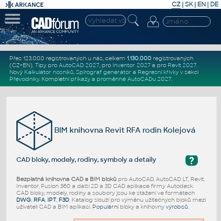
CZ
|
SK
|
EN
|
DE
Přes 123.000 registrovaných u nás, celkem
1.130.000
registrovaných
(CZ+EN)
. Tipy pro
AutoCAD 2027
, pro
Inventor 2027
a pro
Revit 2027
.
Nový
Kalkulátor nosníků
,
Spirograf generátor
a
Regresní křivky
v sekci
Převodníky
.
Kompletní
příkazy
a
proměnné AutoCADu 2027
.
BIM knihovna Revit RFA rodin Kolejová
?
CAD bloky, modely, rodiny, symboly a detaily
Bezplatná knihovna CAD a BIM bloků
pro AutoCAD, AutoCAD LT, Revit,
Inventor, Fusion 360 a další 2D a 3D CAD aplikace firmy Autodesk.
CAD bloky, modely, rodiny a soubory jsou ke stažení ve formátech
DWG
,
RFA
,
IPT
,
F3D
. Katalog slouží pro výměnu užitečných bloků mezi
uživateli CAD a BIM aplikací.
Populární
bloky a knihovny
výrobců
.