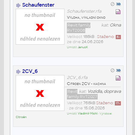
Schaufenster
Schaufenster.rfa
Výloha, výkladní okno
Revit family
kat:
Okna
RVT2008
Velikost
188kB
•
Staženo:
6
x
ze dne
24.06.2026
Umístil:
JanusK
2CV_6
2CV_6.rfa
Citroen 2CV - kachna
Revit
kat:
Vozidla, doprava
family RVT2027
Velikost
768kB
Staženo:
17
x
• ze dne
15.06.2026
Umístil:
Vladimír Michl
• Výrobce:
Citroën