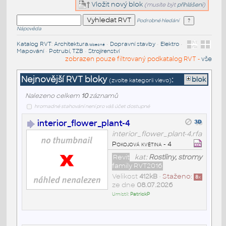
Vložit nový blok
(musíte být
přihlášeni
)
Podrobné hledání
Nápověda
Katalog RVT
:
Architektura
•
Dopravní stavby
•
Elektro
•
/obecné
Mapování
•
Potrubí, TZB
•
Strojírenství
zobrazen pouze filtrovaný podkatalog RVT -
vše
Nejnovější RVT bloky
:
blok
(zvolte kategorii vlevo)
Nalezeno celkem
10
záznamů
hromadné stahování není pro váš účet dostupné
interior_flower_plant-4
interior_flower_plant-4.rfa
Pokojová květina - 4
Revit
kat:
Rostliny, stromy
family RVT2016
Velikost
412kB
•
Staženo:
8
x
ze dne
08.07.2026
Umístil:
PatrickP