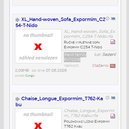
XL_Hand-woven_Sofa_Expormim_C2
54-T-Nido
XL_Hand-woven_Sofa_Ex
pormim_C254-T-Nido.rfa
Ručně vyplétané sofa
Expormim C254 T-Nido
Revit family
kat:
Sezení
RVT2019
Velikost
Staženo:
11
x
2,09MB
• ze dne
07.06.2026
Umístil:
SungLi
Chaise_Longue_Expormim_T762-Ka
bu
Chaise_Longue_Expormi
m_T762-Kabu.rfa
Polohovací lůžko Expormim
T762 Kabu