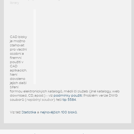
library
CAD bloky
je možno
stahovat
pro vlastní
osobní a
firemní
použití v
CAD
aplikacích.
Není
dovoleno
jejich další
šíření
formou elektronických katalogů, médií či služeb (jiné katalogy, web
download, CD, apod.) - viz
podmínky použití
. Problém verze DWG
souborů (
neplatný soubor
) řeší
tip 5584
.
Viz též
Statistika
a
nejnovějších 100 bloků
.