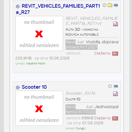
REVIT_VEHICLES_FAMILIES_PART1
a_R27
REVIT_VEHICLES_FAMILIE
S_PART1a_R27.rvt
Auta 3D - knihovna
různých automobilů
Revit
kat:
Vozidla, doprava
project RVT2027
Velikost
Staženo:
61
x
235,9MB
• ze dne
15.06.2026
Umístil:
Vladimír Michl
Scooter 10
Scooter_10.rfa
Skútr 10
Revit
kat:
Jednostopá
family RVT2020
Velikost
688kB
Staženo:
21
x
• ze dne
07.06.2026
Umístil:
SungLi