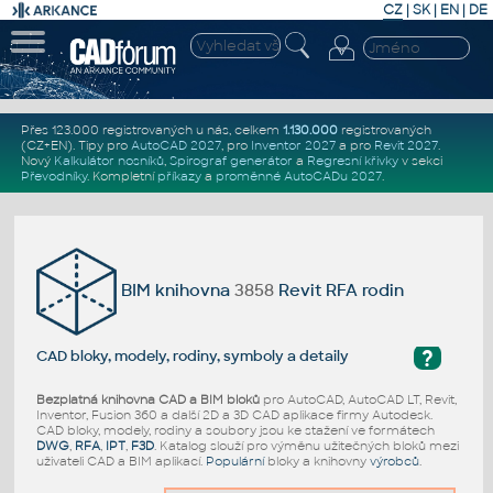
CZ
|
SK
|
EN
|
DE
Přes 123.000 registrovaných u nás, celkem
1.130.000
registrovaných
(CZ+EN)
. Tipy pro
AutoCAD 2027
, pro
Inventor 2027
a pro
Revit 2027
.
Nový
Kalkulátor nosníků
,
Spirograf generátor
a
Regresní křivky
v sekci
Převodníky
.
Kompletní
příkazy
a
proměnné AutoCADu 2027
.
BIM knihovna
3858
Revit RFA rodin
?
CAD bloky, modely, rodiny, symboly a detaily
Bezplatná knihovna CAD a BIM bloků
pro AutoCAD, AutoCAD LT, Revit,
Inventor, Fusion 360 a další 2D a 3D CAD aplikace firmy Autodesk.
CAD bloky, modely, rodiny a soubory jsou ke stažení ve formátech
DWG
,
RFA
,
IPT
,
F3D
. Katalog slouží pro výměnu užitečných bloků mezi
uživateli CAD a BIM aplikací.
Populární
bloky a knihovny
výrobců
.