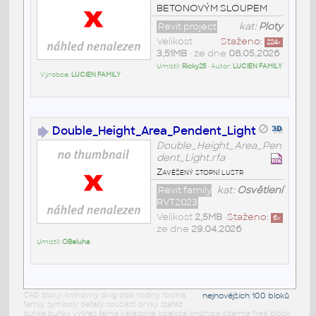
BETONOVÝM SLOUPEM
Revit project
kat:
Ploty
Velikost
Staženo:
224
x
3,51MB
• ze dne
08.05.2026
Umístil:
Ricky25
• Autor:
LUCIEN FAMILY
• Výrobce:
LUCIEN FAMILY
Double_Height_Area_Pendent_Light
Double_Height_Area_Pen
dent_Light.rfa
Zavěšený stopní lustr
Revit family
kat:
Osvětlení
RVT2023
Velikost
2,5MB
•
Staženo:
6
x
ze dne
29.04.2026
Umístil:
OBeluha
CAD bloky: knihovny dwg blok rodiny rodina
nejnovějších 100 bloků
family symboly detaily součásti prvky stafáž
buňka buňky výkres téma kategorie kolekce knižnica zdarma free block