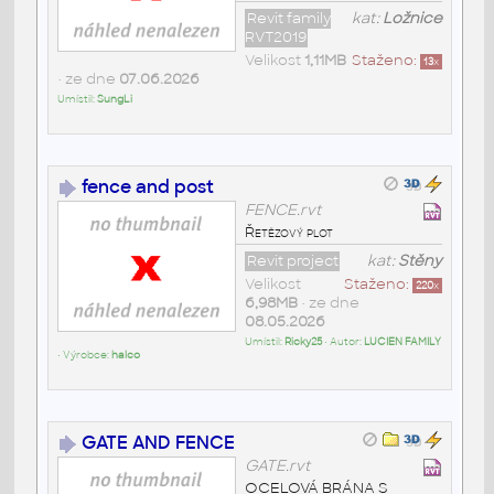
Revit family
kat:
Ložnice
RVT2019
Velikost
1,11MB
Staženo:
13
x
• ze dne
07.06.2026
Umístil:
SungLi
fence and post
FENCE.rvt
Řetězový plot
Revit project
kat:
Stěny
Velikost
Staženo:
220
x
6,98MB
• ze dne
08.05.2026
Umístil:
Ricky25
• Autor:
LUCIEN FAMILY
• Výrobce:
halco
GATE AND FENCE
GATE.rvt
OCELOVÁ BRÁNA S