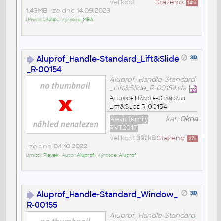
Velikost
Staženo:
141
x
1,43MB
• ze dne
14.09.2023
Umístil:
JPolák
• Výrobce:
MEA
Aluprof_Handle-Standard_Lift&Slide
_R-00154
Aluprof_Handle-Standard
_Lift&Slide_R-00154.rfa
Aluprof Handle-Standard
Lift&Slide R-00154
Revit family
kat:
Okna
RVT2017
Velikost
392kB
Staženo:
27
x
• ze dne
04.10.2022
Umístil:
Plavek
• Autor:
Aluprof
• Výrobce:
Aluprof
Aluprof_Handle-Standard_Window_
R-00155
Aluprof_Handle-Standard