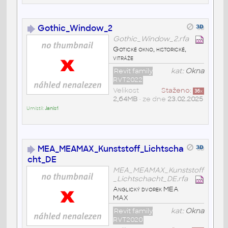
Gothic_Window_2
Gothic_Window_2.rfa
Gotické okno, historické,
vitráže
Revit family
kat:
Okna
RVT2022
Velikost
Staženo:
36
x
2,64MB
• ze dne
23.02.2025
Umístil:
Janis1
MEA_MEAMAX_Kunststoff_Lichtscha
cht_DE
MEA_MEAMAX_Kunststoff
_Lichtschacht_DE.rfa
Anglický dvorek MEA
MAX
Revit family
kat:
Okna
RVT2020