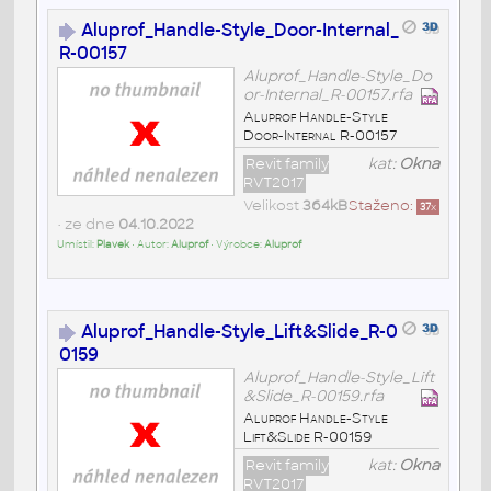
Aluprof_Handle-Style_Door-Internal_
R-00157
Aluprof_Handle-Style_Do
or-Internal_R-00157.rfa
Aluprof Handle-Style
Door-Internal R-00157
Revit family
kat:
Okna
RVT2017
Velikost
364kB
Staženo:
37
x
• ze dne
04.10.2022
Umístil:
Plavek
• Autor:
Aluprof
• Výrobce:
Aluprof
Aluprof_Handle-Style_Lift&Slide_R-0
0159
Aluprof_Handle-Style_Lift
&Slide_R-00159.rfa
Aluprof Handle-Style
Lift&Slide R-00159
Revit family
kat:
Okna
RVT2017