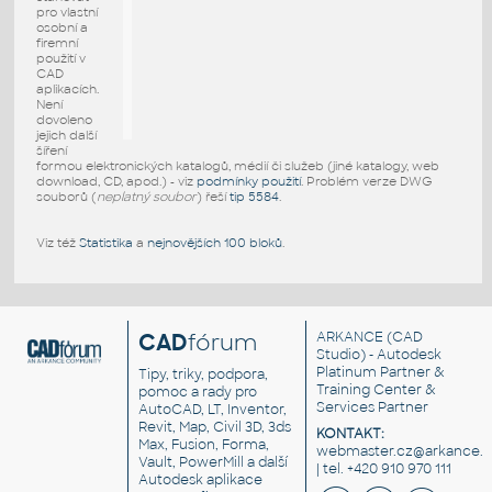
pro vlastní
osobní a
firemní
použití v
CAD
aplikacích.
Není
dovoleno
jejich další
šíření
formou elektronických katalogů, médií či služeb (jiné katalogy, web
download, CD, apod.) - viz
podmínky použití
. Problém verze DWG
souborů (
neplatný soubor
) řeší
tip 5584
.
Viz též
Statistika
a
nejnovějších 100 bloků
.
CAD
fórum
ARKANCE
(CAD
Studio) - Autodesk
Platinum Partner &
Tipy, triky, podpora,
Training Center &
pomoc a rady pro
Services Partner
AutoCAD, LT, Inventor,
Revit, Map, Civil 3D, 3ds
KONTAKT:
Max, Fusion, Forma,
webmaster.cz@arkance.w
Vault, PowerMill a další
| tel. +420 910 970 111
Autodesk aplikace