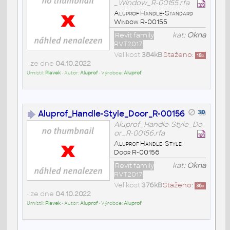
_Window_R-00155.rfa
Aluprof Handle-Standard
Window R-00155
Revit family
kat:
Okna
RVT2017
Velikost
384kB
Staženo:
18
x
• ze dne
04.10.2022
Umístil:
Plavek
• Autor:
Aluprof
• Výrobce:
Aluprof
Aluprof_Handle-Style_Door_R-00156
Aluprof_Handle-Style_Do
or_R-00156.rfa
Aluprof Handle-Style
Door R-00156
Revit family
kat:
Okna
RVT2017
Velikost
376kB
Staženo:
36
x
• ze dne
04.10.2022
Umístil:
Plavek
• Autor:
Aluprof
• Výrobce:
Aluprof