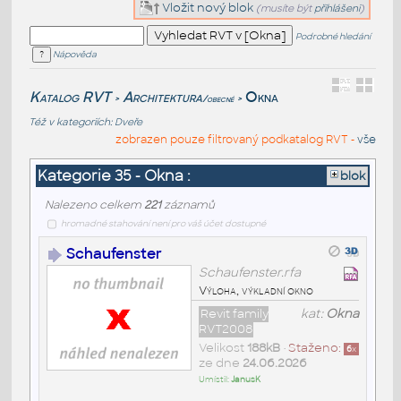
Vložit nový blok
(musíte být
přihlášeni
)
Podrobné hledání
Nápověda
Katalog RVT
Architektura
Okna
/obecné
>
>
Též v kategoriích:
Dveře
zobrazen pouze filtrovaný podkatalog RVT -
vše
Kategorie 35 - Okna :
blok
Nalezeno celkem
221
záznamů
hromadné stahování není pro váš účet dostupné
Schaufenster
Schaufenster.rfa
Výloha, výkladní okno
Revit family
kat:
Okna
RVT2008
Velikost
188kB
•
Staženo:
6
x
ze dne
24.06.2026
Umístil:
JanusK