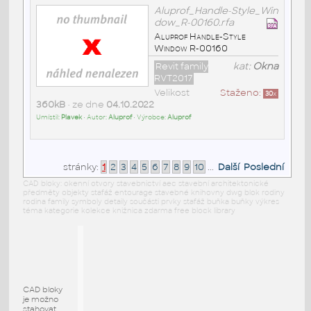
Aluprof_Handle-Style_Win
dow_R-00160.rfa
Aluprof Handle-Style
Window R-00160
Revit family
kat:
Okna
RVT2017
Velikost
Staženo:
30
x
360kB
• ze dne
04.10.2022
Umístil:
Plavek
• Autor:
Aluprof
• Výrobce:
Aluprof
stránky:
1
2
3
4
5
6
7
8
9
10
...
Další
Poslední
CAD bloky: okenní otvory stavebnictví aec stavební architektonické
předměty objekty stafáž entourage stavebné knihovny dwg blok rodiny
rodina family symboly detaily součásti prvky stafáž buňka buňky výkres
téma kategorie kolekce knižnica zdarma free block library
CAD bloky
je možno
stahovat