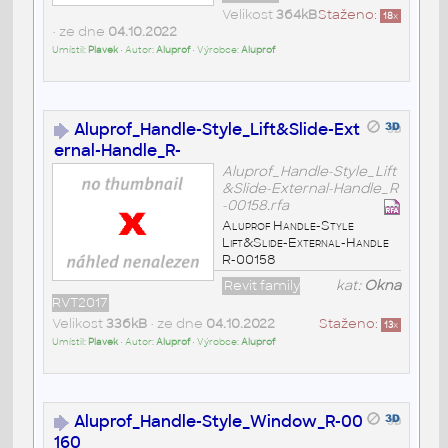
Velikost
364kB
Staženo:
18
x
• ze dne
04.10.2022
Umístil:
Plavek
• Autor:
Aluprof
• Výrobce:
Aluprof
Aluprof_Handle-Style_Lift&Slide-Ext
ernal-Handle_R-
Aluprof_Handle-Style_Lift
&Slide-External-Handle_R
-00158.rfa
Aluprof Handle-Style
Lift&Slide-External-Handle
R-00158
Revit family
kat:
Okna
RVT2017
Velikost
336kB
• ze dne
04.10.2022
Staženo:
13
x
Umístil:
Plavek
• Autor:
Aluprof
• Výrobce:
Aluprof
Aluprof_Handle-Style_Window_R-00
160