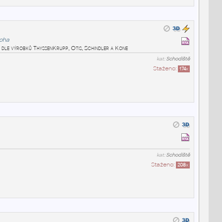
loha
u, dle výrobků ThyssenKrupp, Otis, Schindler a Kone
kat:
Schodiště
Staženo:
174
x
kat:
Schodiště
Staženo:
208
x