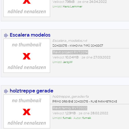
Velikost
736kB
• ze dne
24.04.2022
Umístil:
Hans Lemmer
Escalera modelos
Escalera_modelos.rvt
Schodiště - knihovna typů schodišť
Revit project RVT2014
Velikost
10,04MB
• ze dne
27.03.2022
Umístil:
JerzyW
holztreppe gerade
holztreppe_gerade.rfa
Přímo dřevěné schodiště - plně parametrické
Revit family RVT2022
Velikost
1,23MB
• ze dne
28.02.2022
Umístil:
fumek
• Autor:
fumek