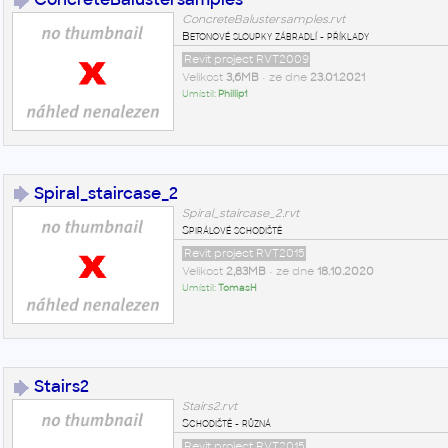
ConcreteBalustersamples.rvt
Betonové sloupky zábradlí - příklady
Revit project RVT2009
Velikost
3,6MB
• ze dne
23.01.2021
Umístil:
Phillip1
Spiral_staircase_2
Spiral_staircase_2.rvt
Spirálové schodiště
Revit project RVT2015
Velikost
2,83MB
• ze dne
18.10.2020
Umístil:
TomasH
Stairs2
Stairs2.rvt
Schodiště - různá
Revit project RVT2015