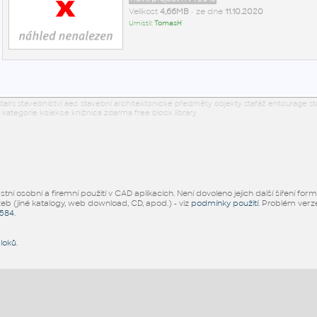
Velikost
4,66MB
• ze dne
11.10.2020
Umístil:
TomasH
tairs stavebnictví aec stavební architektonické předměty objekty stafáž entourage st
kategorie kolekce knižnica zdarma free block library
ní osobní a firemní použití v CAD aplikacích. Není dovoleno jejich další šíření for
žeb (jiné katalogy, web download, CD, apod.) - viz
podmínky použití
. Problém ver
5584
.
bloků
.