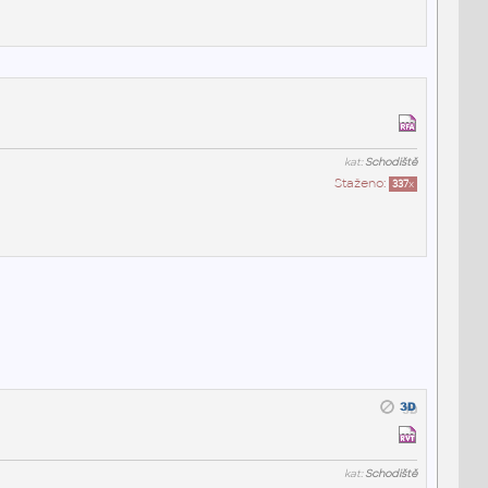
kat:
Schodiště
Staženo:
337
x
kat:
Schodiště