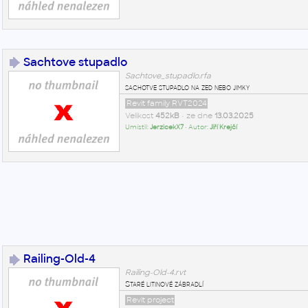
Sachtove stupadlo
Sachtove_stupadlo.rfa
sachotve stupadlo na zed nebo jimky
Revit family RVT2024
Velikost
452kB
• ze dne
13.03.2025
Umístil:
JerzicekX7
• Autor:
Jiří Krejčí
Railing-Old-4
Railing-Old-4.rvt
Staré litinové zábradlí
Revit project