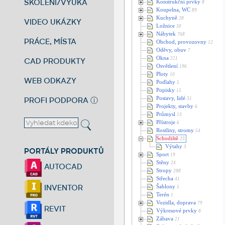
ŠKOLENÍ/VÝUKA
Konstrukční prvky
8
Koupelna, WC
89
Kuchyně
28
VIDEO UKÁZKY
Ložnice
30
Nábytek
768
PRÁCE, MÍSTA
Obchod, provozovny
12
Oděvy, obuv
7
Okna
221
CAD PRODUKTY
Osvětlení
196
Ploty
10
WEB ODKAZY
Podlahy
5
Popisky
15
PROFI PODPORA
ⓘ
Postavy, lidé
31
Projekty, stavby
6
Průmysl
13
Přístroje
6
Rostliny, stromy
54
Schodiště
23
Výtahy
3
PORTÁLY PRODUKTŮ
Sport
19
Stěny
24
AUTOCAD
Stropy
288
Střecha
41
INVENTOR
Šablony
5
Terén
1
Vozidla, doprava
79
REVIT
Výkresové prvky
8
Zábava
21