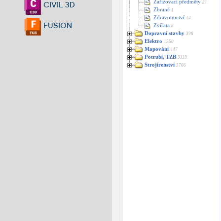
Zařizovací předměty
21
CIVIL 3D
Zbraně
1
Zdravotnictví
14
FUSION
Zvířata
8
Dopravní stavby
398
Elektro
1550
Mapování
447
Potrubí, TZB
3119
Strojírenství
3766