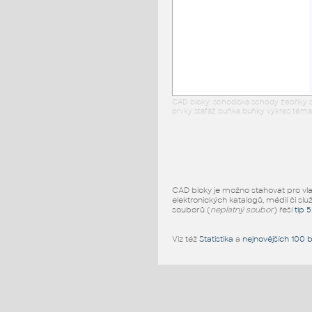
CAD bloky: schodiska schody žebříky s
prvky stafáž buňka buňky výkres téma 
CAD bloky je možno stahovat pro vlast
elektronických katalogů, médií či slu
souborů (
neplatný soubor
) řeší
tip 
Viz též
Statistika
a
nejnovějších 100 