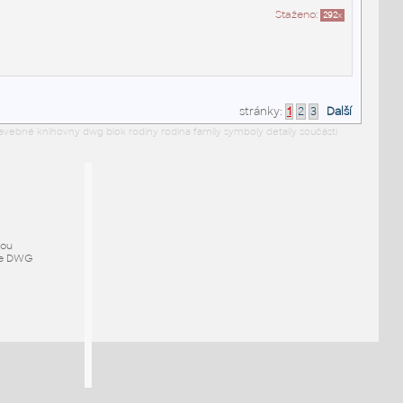
Staženo:
292
x
stránky:
1
2
3
Další
avebné knihovny dwg blok rodiny rodina family symboly detaily součásti
mou
ze DWG