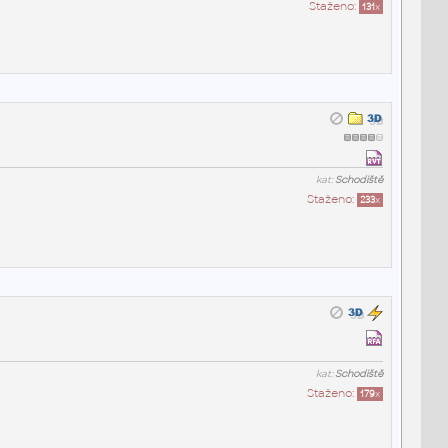
Staženo:
131
x
kat:
Schodiště
Staženo:
233
x
kat:
Schodiště
Staženo:
179
x