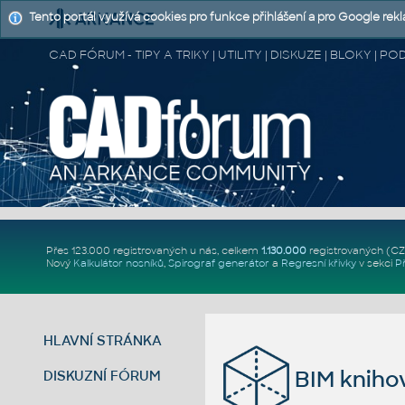
Tento portál využívá cookies pro funkce přihlášení a pro Google rek
CAD FÓRUM - TIPY A TRIKY | UTILITY | DISKUZE | BLOKY |
Přes 123.000 registrovaných u nás, celkem
1.130.000
registrovaných (C
Nový
Kalkulátor nosníků
,
Spirograf generátor
a
Regresní křivky
v sekci
P
HLAVNÍ STRÁNKA
BIM knihov
DISKUZNÍ FÓRUM