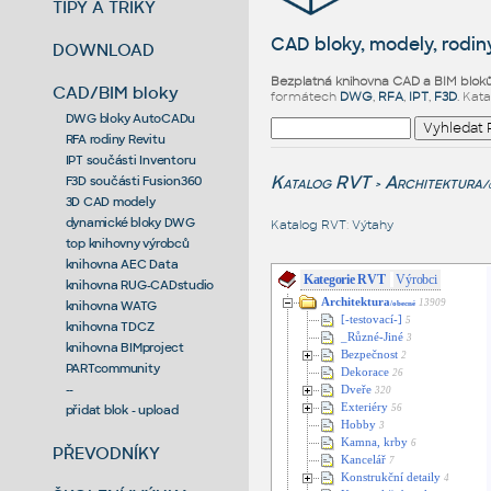
TIPY A TRIKY
CAD bloky, modely, rodiny
DOWNLOAD
Bezplatná knihovna CAD a BIM blok
CAD/BIM bloky
formátech
DWG
,
RFA
,
IPT
,
F3D
. Kat
DWG bloky AutoCADu
RFA rodiny Revitu
IPT součásti Inventoru
Katalog RVT
Architektura
F3D součásti Fusion360
/
>
3D CAD modely
dynamické bloky DWG
Katalog RVT
:
Výtahy
top knihovny výrobců
knihovna AEC Data
Kategorie RVT
Výrobci
knihovna RUG-CADstudio
Architektura
13909
knihovna WATG
/obecné
[-testovací-]
5
knihovna TDCZ
_Různé-Jiné
3
knihovna BIMproject
Bezpečnost
2
PARTcommunity
Dekorace
26
--
Dveře
320
Exteriéry
přidat blok - upload
56
Hobby
3
Kamna, krby
6
PŘEVODNÍKY
Kancelář
7
Konstrukční detaily
4