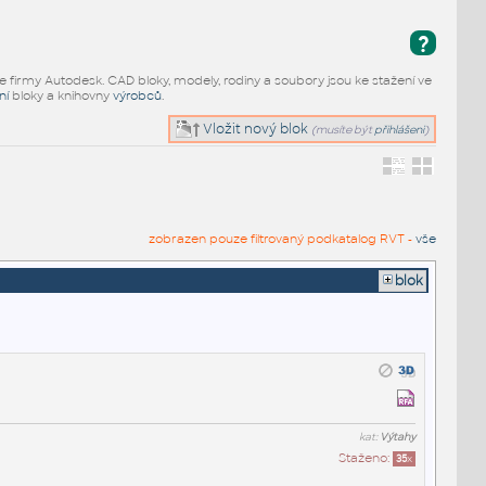
?
e firmy Autodesk. CAD bloky, modely, rodiny a soubory jsou ke stažení ve
ní
bloky a knihovny
výrobců
.
Vložit nový blok
(musíte být
přihlášeni
)
zobrazen pouze filtrovaný podkatalog RVT -
vše
blok
kat:
Výtahy
Staženo:
35
x