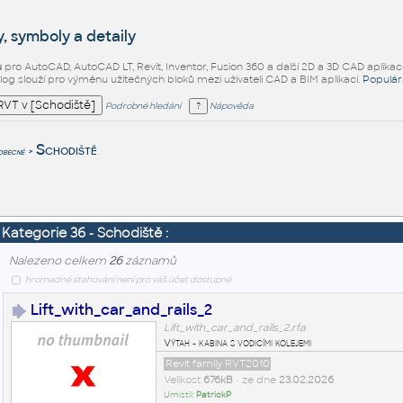
, symboly a detaily
ů
pro AutoCAD, AutoCAD LT, Revit, Inventor, Fusion 360 a další 2D a 3D CAD aplikac
alog slouží pro výměnu užitečných bloků mezi uživateli CAD a BIM aplikací.
Populár
Podrobné hledání
Nápověda
Schodiště
obecné
>
Kategorie 36 - Schodiště :
Nalezeno celkem
26
záznamů
hromadné stahování není pro váš účet dostupné
Lift_with_car_and_rails_2
Lift_with_car_and_rails_2.rfa
Výtah - kabina s vodicími kolejemi
Revit family RVT2010
Velikost
676kB
• ze dne
23.02.2026
Umístil:
PatrickP