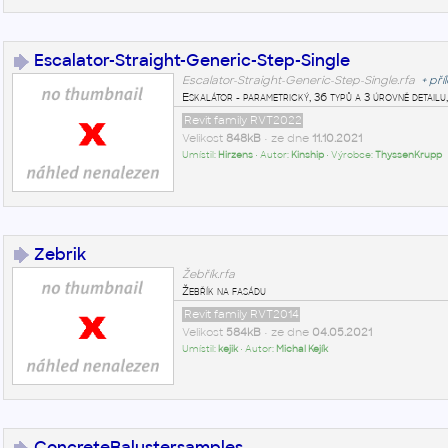
Escalator-Straight-Generic-Step-Single
Escalator-Straight-Generic-Step-Single.rfa
+
pří
Eskalátor - parametrický, 36 typů a 3 úrovně detail
Revit family RVT2022
Velikost
848kB
• ze dne
11.10.2021
Umístil:
Hirzens
• Autor:
Kinship
• Výrobce:
ThyssenKrupp
Zebrik
Žebřík.rfa
Žebřík na fasádu
Revit family RVT2014
Velikost
584kB
• ze dne
04.05.2021
Umístil:
kejik
• Autor:
Michal Kejík
ConcreteBalustersamples