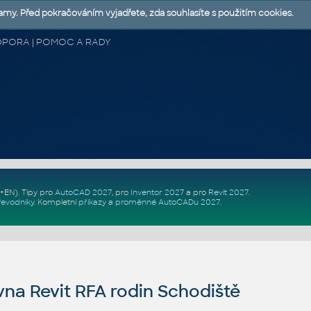
lamy. Před pokračováním vyjadřete, zda souhlasíte s použitím cookies.
 PODPORA | POMOC A RADY
Z+EN)
. Tipy pro
AutoCAD 2027
, pro
Inventor 2027
a pro
Revit 2027
.
řevodníky
.
Kompletní
příkazy
a
proměnné AutoCADu 2027
.
na Revit RFA rodin Schodiště