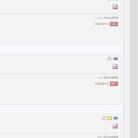
kat:
Schodiště
Staženo:
120
x
kat:
Schodiště
Staženo:
301
x
kat:
Schodiště