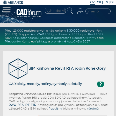
CZ
|
SK
|
EN
|
DE
Přes 123.000 registrovaných u nás, celkem
1.130.000
registrovaných
(CZ+EN)
. Tipy pro
AutoCAD 2027
, pro
Inventor 2027
a pro
Revit 2027
.
Nový
Kalkulátor nosníků
,
Spirograf generátor
a
Regresní křivky
v sekci
Převodníky
.
Kompletní
příkazy
a
proměnné AutoCADu 2027
.
BIM knihovna Revit RFA rodin Konektory
?
CAD bloky, modely, rodiny, symboly a detaily
Bezplatná knihovna CAD a BIM bloků
pro AutoCAD, AutoCAD LT, Revit,
Inventor, Fusion 360 a další 2D a 3D CAD aplikace firmy Autodesk.
CAD bloky, modely, rodiny a soubory jsou ke stažení ve formátech
DWG
,
RFA
,
IPT
,
F3D
. Katalog slouží pro výměnu užitečných bloků mezi
uživateli CAD a BIM aplikací.
Populární
bloky a knihovny
výrobců
.