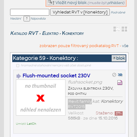
Vložit nový blok
(musíte být
přihlášeni
)
Podrobné
hledání
Nápověda
Katalog RVT
Elektro
Konektory
>
>
zobrazen pouze filtrovaný podkatalog RVT -
vše
Kategorie 59 - Konektory :
blok
hromadné stahování není pro váš účet dostupné
Flush-mounted socket 230V
flushsocket.png
Zásuvka elektrická 230V,
pod omítku
Revit family
kat:
Konektory
RVT2015
Velikost
Staženo:
277
x
588kB
• ze dne
15.10.2016
Umístil:
LatCh