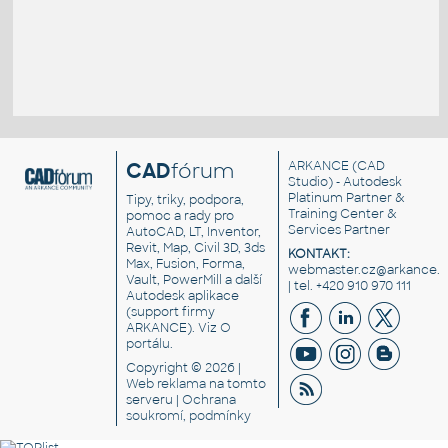
CAD
fórum
ARKANCE
(CAD
Studio) - Autodesk
Platinum Partner &
Tipy, triky, podpora,
Training Center &
pomoc a rady pro
Services Partner
AutoCAD, LT, Inventor,
Revit, Map, Civil 3D, 3ds
KONTAKT:
Max, Fusion, Forma,
webmaster.cz@arkance.w
Vault, PowerMill a další
| tel. +420 910 970 111
Autodesk aplikace
(support firmy
ARKANCE). Viz
O
portálu
.
Copyright © 2026 |
Web reklama
na tomto
serveru |
Ochrana
soukromí, podmínky