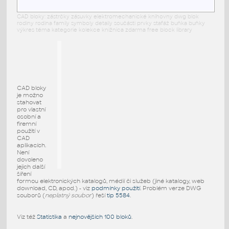
CAD bloky: zástrčky zásuvky elektromechanické knihovny dwg blok
rodiny rodina family symboly detaily součásti prvky stafáž buňka buňky
výkres téma kategorie kolekce knižnica zdarma free block library
CAD bloky
je možno
stahovat
pro vlastní
osobní a
firemní
použití v
CAD
aplikacích.
Není
dovoleno
jejich další
šíření
formou elektronických katalogů, médií či služeb (jiné katalogy, web
download, CD, apod.) - viz
podmínky použití
. Problém verze DWG
souborů (
neplatný soubor
) řeší
tip 5584
.
Viz též
Statistika
a
nejnovějších 100 bloků
.