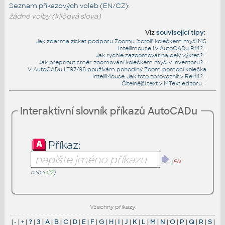
Seznam příkazových voleb (EN/CZ):
žádné volby (klíčová slova)
Viz
související tipy
:
Jak zdarma získat podporu Zoomu "scroll" kolečkem myši MS
Intellimouse i v AutoCADu R14?
•
Jak rychle zazoomovat na celý výkres?
•
Jak přepnout směr zoomování kolečkem myši v Inventoru?
•
V AutoCADu LT97/98 používám pohodlný Zoom pomocí kolečka
IntelliMouse. Jak toto zprovoznit v Rel.14?
•
Čitelnější text v MText editoru.
•
Interaktivní slovník příkazů AutoCADu
Příkaz:
(
EN
nebo
CZ
)
Všechny příkazy:
|
-
|
+
|
?
|
3
|
A
|
B
|
C
|
D
|
E
|
F
|
G
|
H
|
I
|
J
|
K
|
L
|
M
|
N
|
O
|
P
|
Q
|
R
|
S
|