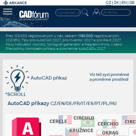
CZ
|
SK
|
EN
|
DE
Přes 123.000 registrovaných u nás, celkem
1.130.000
registrovaných
(CZ+EN)
. Tipy pro
AutoCAD 2027
, pro
Inventor 2027
a pro
Revit 2027
.
Nový
Kalkulátor nosníků
,
Spirograf generátor
a
Regresní křivky
v sekci
Převodníky
.
Kompletní
příkazy
a
proměnné AutoCADu 2027
.
Viz též
syst.proměnné
AutoCAD příkaz
a
proměnné prostředí
*SCROLL
AutoCAD příkazy
CZ/EN/DE/FR/IT/ES/PT/PL/HU