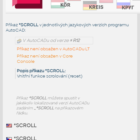
Příkaz
*SCROLL
v jednotlivých jazykových verzích programu
AutoCAD:
V AutoCADu od verze
≤ R12
Příkaz není obsažen v AutoCADu LT
Příkaz není obsažen v Core
Console
Popis příkazu *SCROLL:
Vnitřní funkce scrolování (reset)
Příkaz
*SCROLL
můžete spustit v
jakékoliv lokalizované verzi AutoCADu
zadáním
_*SCROLL
na příkazovém
řádku.
*SCROLL
*SCROLL