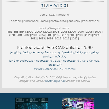
T
|
U
|
V
|
W
|
X
|
Z
|
Jen příkazy kategorie:
|
editační
|
informační
|
kreslicí
|
nastavovací
|
obslužný
|
zobrazovací
|
Nové příkazy od verze:
|
R12
|
R13
|
R14
|
2000
|
2000i
|
2002
|
2004
|
2005
|
2006
|
2007
|
2008
|
2009
|
2010
|
2011
|
2012
|
2013
|
2014
|
2015
|
2016
|
2017
|
2018
|
2019
|
2020
|
2021
|
2022
|
2023
|
2024
|
2025
|
2026
|
2027
|
Přehled všech AutoCAD příkazů -
1590
(anglicky, česky, německy, francouzsky, španělsky, italsky, portugalsky,
polsky, maďarsky)
jen
ExpressTools
, jen
neobsažené v LT
, jen
neobsažené v Core Console
,
jen
ze SAP
Viz též
GetCName
LISP rozhraní.
Chybějící příkaz AutoCADu? Chybějící nebo nesprávný překlad
cizojazyčné verze?
Kontaktujte nás
prosím pro opravu.