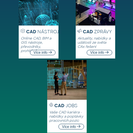
CAD
NÁSTROJE
CAD
ZPRÁVY
Online CAD, BIM a
Aktuality, nabídky a
GIS nástroje,
události ze světa
převodníky,
CAx řešení
prohlížeče
Více info
Více info
CAD
JOBS
Vaše CAD kariéra -
nabídky a poptávky
pracovních pozic
Více info