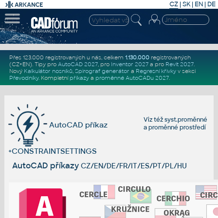
CZ
|
SK
|
EN
|
DE
Přes 123.000 registrovaných u nás, celkem
1.130.000
registrovaných
(CZ+EN)
. Tipy pro
AutoCAD 2027
, pro
Inventor 2027
a pro
Revit 2027
.
Nový
Kalkulátor nosníků
,
Spirograf generátor
a
Regresní křivky
v sekci
Převodníky
.
Kompletní
příkazy
a
proměnné AutoCADu 2027
.
Viz též
syst.proměnné
AutoCAD příkaz
a
proměnné prostředí
+CONSTRAINTSETTINGS
AutoCAD příkazy
CZ/EN/DE/FR/IT/ES/PT/PL/HU