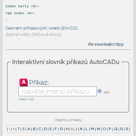
Index karty <0>:
Tab Index <0>:
-
Seznam příkazových voleb (EN/CZ):
žádné volby (klíčová slova)
Viz
související tipy
:
Interaktivní slovník příkazů AutoCADu
Příkaz:
(
EN
nebo
CZ
)
Všechny příkazy:
|
-
|
+
|
?
|
3
|
A
|
B
|
C
|
D
|
E
|
F
|
G
|
H
|
I
|
J
|
K
|
L
|
M
|
N
|
O
|
P
|
Q
|
R
|
S
|