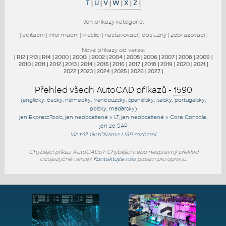
T
|
U
|
V
|
W
|
X
|
Z
|
Jen příkazy kategorie:
|
editační
|
informační
|
kreslicí
|
nastavovací
|
obslužný
|
zobrazovací
|
Nové příkazy od verze:
|
R12
|
R13
|
R14
|
2000
|
2000i
|
2002
|
2004
|
2005
|
2006
|
2007
|
2008
|
2009
|
2010
|
2011
|
2012
|
2013
|
2014
|
2015
|
2016
|
2017
|
2018
|
2019
|
2020
|
2021
|
2022
|
2023
|
2024
|
2025
|
2026
|
2027
|
Přehled všech AutoCAD příkazů -
1590
(anglicky, česky, německy, francouzsky, španělsky, italsky, portugalsky,
polsky, maďarsky)
jen
ExpressTools
, jen
neobsažené v LT
, jen
neobsažené v Core Console
,
jen
ze SAP
Viz též
GetCName
LISP rozhraní.
Chybějící příkaz AutoCADu? Chybějící nebo nesprávný překlad
cizojazyčné verze?
Kontaktujte nás
prosím pro opravu.