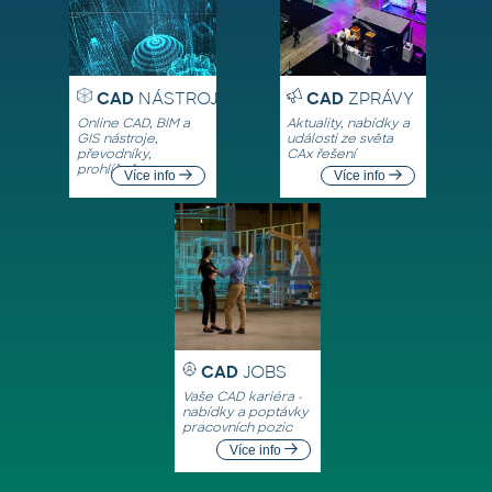
CAD
NÁSTROJE
CAD
ZPRÁVY
Online CAD, BIM a
Aktuality, nabídky a
GIS nástroje,
události ze světa
převodníky,
CAx řešení
prohlížeče
Více info
Více info
CAD
JOBS
Vaše CAD kariéra -
nabídky a poptávky
pracovních pozic
Více info