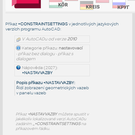
Příkaz
+CONSTRAINTSETTINGS
v jednotlivých jazykových
verzích programu AutoCAD:
V AutoCADu od verze
2010
Kategorie příkazu:
nastavovací
• příkaz bez dialogu • příkaz s
dialogem
Nápověda (2027):
+NASTAVVAZBY
Popis příkazu +NASTAVVAZBY:
Řídí zobrazení geometrických vazeb
v panelu vazeb
Příkaz
+NASTAVVAZBY
můžete spustit v
jakékoliv lokalizované verzi AutoCADu
zadáním
_+CONSTRAINTSETTINGS
na
příkazovém řádku.