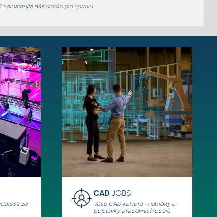
e?
Kontaktujte nás
prosím pro opravu.
CAD
JOBS
události ze
Vaše CAD kariéra - nabídky a
poptávky pracovních pozic