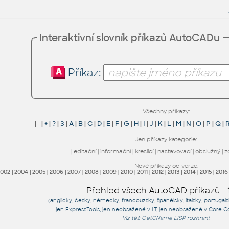
Interaktivní slovník příkazů AutoCADu
Příkaz:
Všechny příkazy:
|
-
|
+
|
?
|
3
|
A
|
B
|
C
|
D
|
E
|
F
|
G
|
H
|
I
|
J
|
K
|
L
|
M
|
N
|
O
|
P
|
Q
|
Jen příkazy kategorie:
|
editační
|
informační
|
kreslicí
|
nastavovací
|
obslužný
|
z
Nové příkazy od verze:
2002
|
2004
|
2005
|
2006
|
2007
|
2008
|
2009
|
2010
|
2011
|
2012
|
2013
|
2014
|
2015
|
2016
Přehled všech AutoCAD příkazů -
(anglicky, česky, německy, francouzsky, španělsky, italsky, portugal
jen
ExpressTools
, jen
neobsažené v LT
, jen
neobsažené v Core C
Viz též
GetCName
LISP rozhraní.