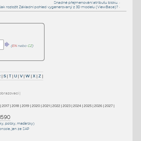
Snadné přejmenování atributu bloku.
•
Jak rozložit Základní pohled vygenerovaný z 3D modelu (ViewBase)?
•
(
EN
nebo
CZ
)
R
|
S
|
T
|
U
|
V
|
W
|
X
|
Z
|
obrazovací
|
|
2017
|
2018
|
2019
|
2020
|
2021
|
2022
|
2023
|
2024
|
2025
|
2026
|
2027
|
1590
sky, polsky, maďarsky)
onsole
, jen
ze SAP