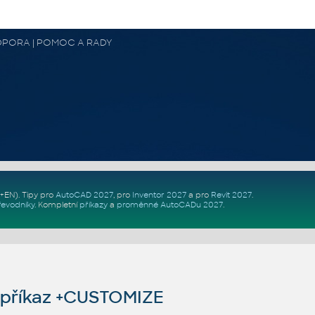
 PODPORA | POMOC A RADY
Z+EN)
. Tipy pro
AutoCAD 2027
, pro
Inventor 2027
a pro
Revit 2027
.
řevodníky
.
Kompletní
příkazy
a
proměnné AutoCADu 2027
.
příkaz +CUSTOMIZE