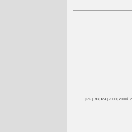
|
R12
|
R13
|
R14
|
2000
|
2000i
|