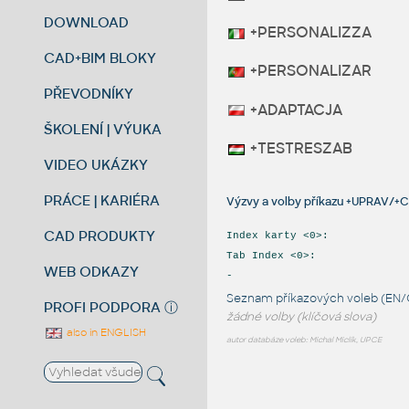
DOWNLOAD
+PERSONALIZZA
CAD+BIM BLOKY
+PERSONALIZAR
PŘEVODNÍKY
+ADAPTACJA
ŠKOLENÍ | VÝUKA
+TESTRESZAB
VIDEO UKÁZKY
PRÁCE | KARIÉRA
Výzvy a volby příkazu +UPRAV/+
CAD PRODUKTY
Index karty <0>:
Tab Index <0>:
WEB ODKAZY
-
Seznam příkazových voleb (EN/
PROFI PODPORA
ⓘ
žádné volby (klíčová slova)
also in ENGLISH
autor databáze voleb: Michal Miclík, UPCE