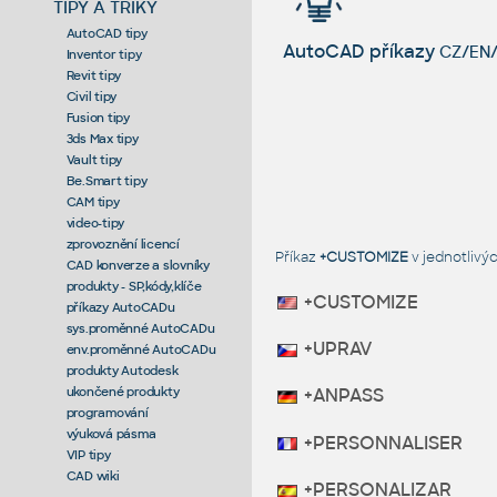
TIPY A TRIKY
AutoCAD tipy
AutoCAD příkazy
CZ/EN/
Inventor tipy
Revit tipy
Civil tipy
Fusion tipy
3ds Max tipy
Vault tipy
Be.Smart tipy
CAM tipy
video-tipy
zprovoznění licencí
Příkaz
+CUSTOMIZE
v jednotlivý
CAD konverze a slovníky
produkty - SP,kódy,klíče
+CUSTOMIZE
příkazy AutoCADu
sys.proměnné AutoCADu
+UPRAV
env.proměnné AutoCADu
produkty Autodesk
ukončené produkty
+ANPASS
programování
výuková pásma
+PERSONNALISER
VIP tipy
CAD wiki
+PERSONALIZAR