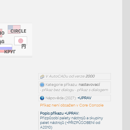
V AutoCADu od verze
2000
Kategorie příkazu:
nastavovací
• příkaz bez dialogu • příkaz s dialogem
Nápověda (2027):
+UPRAV
Příkaz není obsažen v Core Console
Popis příkazu +UPRAV:
Přizpůsobí palety nástrojů a skupiny
palet nástrojů (+PŘIZPŮSOBENÍ od
A2010)