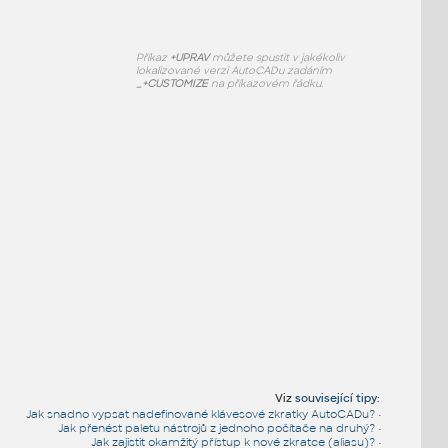
Příkaz
+UPRAV
můžete spustit v jakékoliv
lokalizované verzi AutoCADu zadáním
_+CUSTOMIZE
na příkazovém řádku.
Viz
související tipy
:
Jak snadno vypsat nadefinované klávesové zkratky AutoCADu?
•
Jak přenést paletu nástrojů z jednoho počítače na druhý?
•
Jak zajistit okamžitý přístup k nové zkratce (aliasu)?
•