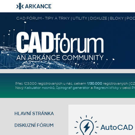
CAD FÓRUM - TIPY A TRIKY | UTILITY | DISKUZE | BLOKY |
Přes 123.000 registrovaných u nás, celkem
1.130.000
registrovaných (C
Nový
Kalkulátor nosníků
,
Spirograf generátor
a
Regresní křivky
v sekci
P
HLAVNÍ STRÁNKA
DISKUZNÍ FÓRUM
AutoCAD 