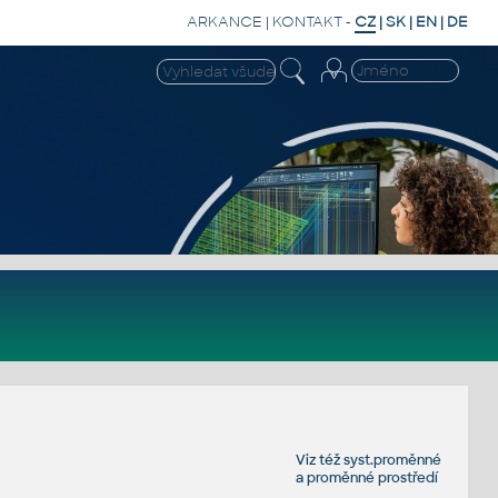
ARKANCE
|
KONTAKT
-
CZ
|
SK
|
EN
|
DE
Viz též
syst.proměnné
a
proměnné prostředí