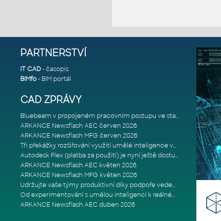
PARTNERSTVÍ
IT CAD
- časopis
BIMfo
- BIM portál
CAD ZPRÁVY
Bluebeam v propojeném pracovním postupu ve stavebnictví: Proč je int
ARKANCE Newsflash AEC červen 2026
ARKANCE Newsflash MFG červen 2026
Tři překážky rozšiřování využití umělé inteligence ve stavebním prům
Autodesk Flex (platba za použití) je nyní ještě dostupnější
ARKANCE Newsflash AEC květen 2026
ARKANCE Newsflash MFG květen 2026
Udržujte vaše týmy produktivní díky podpoře vedené odborníky
Od experimentování s umělou inteligencí k reálnému dopadu na podniká
ARKANCE Newsflash AEC duben 2026