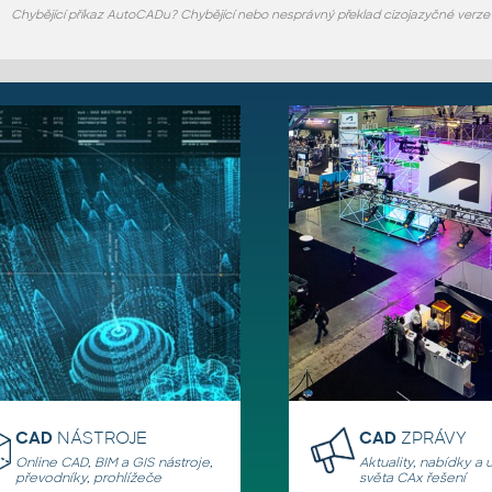
Chybějící příkaz AutoCADu? Chybějící nebo nesprávný překlad cizojazyčné verz
CAD
NÁSTROJE
CAD
ZPRÁVY
Online CAD, BIM a GIS nástroje,
Aktuality, nabídky a 
převodníky, prohlížeče
světa CAx řešení