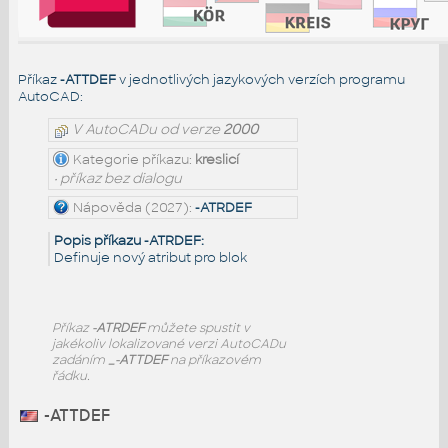
Příkaz
-ATTDEF
v jednotlivých jazykových verzích programu
AutoCAD:
V AutoCADu od verze
2000
Kategorie příkazu:
kreslicí
• příkaz bez dialogu
Nápověda (2027):
-ATRDEF
Popis příkazu -ATRDEF:
Definuje nový atribut pro blok
Příkaz
-ATRDEF
můžete spustit v
jakékoliv lokalizované verzi AutoCADu
zadáním
_-ATTDEF
na příkazovém
řádku.
-ATTDEF