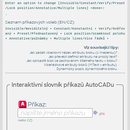
Enter an option to change [Invisible/Constant/Verify/Preset
/Lock position/Annotative/Multiple lines] <done>:
-
Seznam příkazových voleb (EN/CZ):
Invisible/Neviditelný • Constant/Konstantní • Verify/Ověřov
aný • Preset/Přednastavený • Lock position/Uzamknout polohu
• Annotative/poZnámky • Multiple lines/Více řádků •
Viz
související tipy
:
Jak zadat víceslovní název atributu bloku (s mezerou)?
•
Jak převést definici atributu na prostý text?
•
Jak ozrcadlit blok se zachováním čitelného textu v bloku?
•
Víceřádkové atributy bloků (MText v atributu).
•
Dynamický popis dynamického bloku.
•
Interaktivní slovník příkazů AutoCADu
Příkaz:
(
EN
nebo
CZ
)