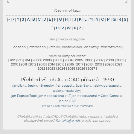
Všechny příkazy:
|
-
|
+
|
?
|
3
|
A
|
B
|
C
|
D
|
E
|
F
|
G
|
H
|
I
|
J
|
K
|
L
|
M
|
N
|
O
|
P
|
Q
|
R
|
S
|
T
|
U
|
V
|
W
|
X
|
Z
|
Jen příkazy kategorie:
|
editační
|
informační
|
kreslicí
|
nastavovací
|
obslužný
|
zobrazovací
|
Nové příkazy od verze:
|
R12
|
R13
|
R14
|
2000
|
2000i
|
2002
|
2004
|
2005
|
2006
|
2007
|
2008
|
2009
|
2010
|
2011
|
2012
|
2013
|
2014
|
2015
|
2016
|
2017
|
2018
|
2019
|
2020
|
2021
|
2022
|
2023
|
2024
|
2025
|
2026
|
2027
|
Přehled všech AutoCAD příkazů -
1590
(anglicky, česky, německy, francouzsky, španělsky, italsky, portugalsky,
polsky, maďarsky)
jen
ExpressTools
, jen
neobsažené v LT
, jen
neobsažené v Core Console
,
jen
ze SAP
Viz též
GetCName
LISP rozhraní.
Chybějící příkaz AutoCADu? Chybějící nebo nesprávný překlad
cizojazyčné verze?
Kontaktujte nás
prosím pro opravu.