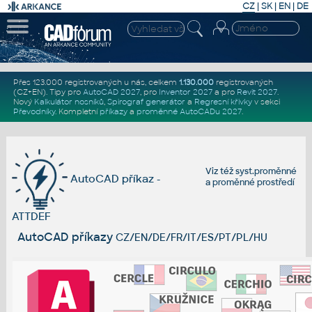
CZ
|
SK
|
EN
|
DE
Přes 123.000 registrovaných u nás, celkem
1.130.000
registrovaných
(CZ+EN)
. Tipy pro
AutoCAD 2027
, pro
Inventor 2027
a pro
Revit 2027
.
Nový
Kalkulátor nosníků
,
Spirograf generátor
a
Regresní křivky
v sekci
Převodníky
.
Kompletní
příkazy
a
proměnné AutoCADu 2027
.
Viz též
syst.proměnné
AutoCAD příkaz -
a
proměnné prostředí
ATTDEF
AutoCAD příkazy
CZ/EN/DE/FR/IT/ES/PT/PL/HU