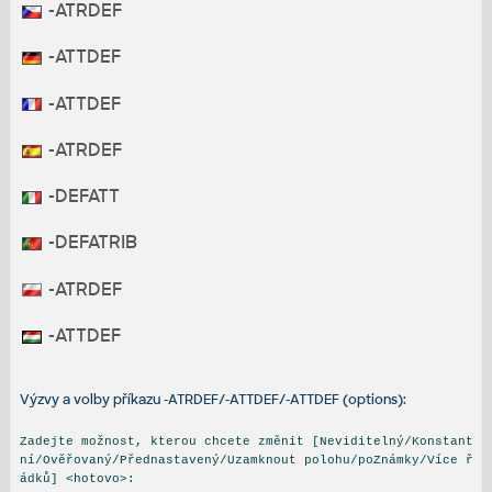
-ATRDEF
-ATTDEF
-ATTDEF
-ATRDEF
-DEFATT
-DEFATRIB
-ATRDEF
-ATTDEF
Výzvy a volby příkazu -ATRDEF/-ATTDEF/-ATTDEF (options):
Zadejte možnost, kterou chcete změnit [Neviditelný/Konstant
ní/Ověřovaný/Přednastavený/Uzamknout polohu/poZnámky/Více ř
ádků] <hotovo>: