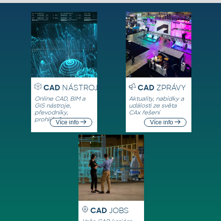
CAD
NÁSTROJE
CAD
ZPRÁVY
Online CAD, BIM a
Aktuality, nabídky a
GIS nástroje,
události ze světa
převodníky,
CAx řešení
prohlížeče
Více info
Více info
CAD
JOBS