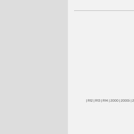
|
R12
|
R13
|
R14
|
2000
|
2000i
|