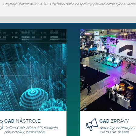
Chybějící příkaz AutoCADu? Chybějící nebo nesprávný překlad cizojazyčné verz
CAD
NÁSTROJE
CAD
ZPRÁVY
Online CAD, BIM a GIS nástroje,
Aktuality, nabídky a 
převodníky, prohlížeče
světa CAx řešení