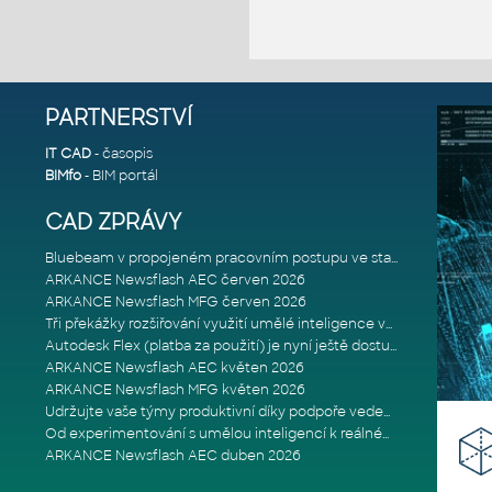
PARTNERSTVÍ
IT CAD
- časopis
BIMfo
- BIM portál
CAD ZPRÁVY
Bluebeam v propojeném pracovním postupu ve stavebnictví: Proč je int
ARKANCE Newsflash AEC červen 2026
ARKANCE Newsflash MFG červen 2026
Tři překážky rozšiřování využití umělé inteligence ve stavebním prům
Autodesk Flex (platba za použití) je nyní ještě dostupnější
ARKANCE Newsflash AEC květen 2026
ARKANCE Newsflash MFG květen 2026
Udržujte vaše týmy produktivní díky podpoře vedené odborníky
Od experimentování s umělou inteligencí k reálnému dopadu na podniká
ARKANCE Newsflash AEC duben 2026