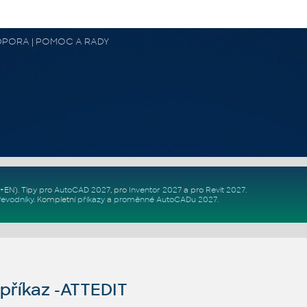
 PODPORA | POMOC A RADY
Z+EN)
. Tipy pro
AutoCAD 2027
, pro
Inventor 2027
a pro
Revit 2027
.
řevodníky
.
Kompletní
příkazy
a
proměnné AutoCADu 2027
.
říkaz -ATTEDIT