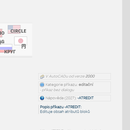
V AutoCADu od verze
2000
Kategorie příkazu:
editační
• příkaz bez dialogu
Nápověda (2027):
-ATREDIT
Popis příkazu -ATREDIT:
Edituje obsah atributů bloků