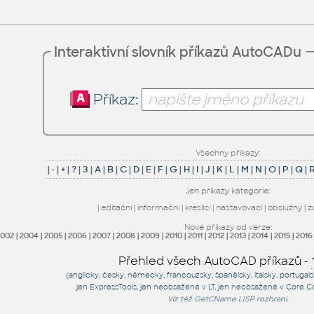
Interaktivní slovník příkazů AutoCADu
Příkaz:
Všechny příkazy:
|
-
|
+
|
?
|
3
|
A
|
B
|
C
|
D
|
E
|
F
|
G
|
H
|
I
|
J
|
K
|
L
|
M
|
N
|
O
|
P
|
Q
|
Jen příkazy kategorie:
|
editační
|
informační
|
kreslicí
|
nastavovací
|
obslužný
|
z
Nové příkazy od verze:
2002
|
2004
|
2005
|
2006
|
2007
|
2008
|
2009
|
2010
|
2011
|
2012
|
2013
|
2014
|
2015
|
2016
Přehled všech AutoCAD příkazů -
(anglicky, česky, německy, francouzsky, španělsky, italsky, portugal
jen
ExpressTools
, jen
neobsažené v LT
, jen
neobsažené v Core C
Viz též
GetCName
LISP rozhraní.