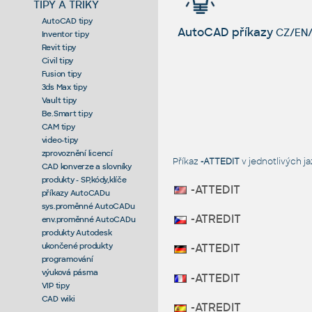
TIPY A TRIKY
AutoCAD tipy
AutoCAD příkazy
CZ/EN/
Inventor tipy
Revit tipy
Civil tipy
Fusion tipy
3ds Max tipy
Vault tipy
Be.Smart tipy
CAM tipy
video-tipy
zprovoznění licencí
Příkaz
-ATTEDIT
v jednotlivých 
CAD konverze a slovníky
produkty - SP,kódy,klíče
-ATTEDIT
příkazy AutoCADu
sys.proměnné AutoCADu
-ATREDIT
env.proměnné AutoCADu
produkty Autodesk
ukončené produkty
-ATTEDIT
programování
výuková pásma
-ATTEDIT
VIP tipy
CAD wiki
-ATREDIT