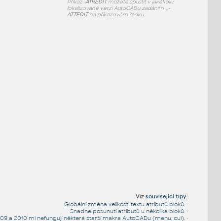
Příkaz
-ATREDIT
můžete spustit v jakékoliv
lokalizované verzi AutoCADu zadáním
_-
ATTEDIT
na příkazovém řádku.
Viz
související tipy
:
Globální změna velikosti textu atributů bloků.
•
Snadné posunutí atributů u několika bloků.
•
009 a 2010 mi nefungují některá starší makra AutoCADu (menu, cui).
•