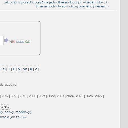
Jak ovlivnit pořadí dotazů na jednotlivé atributy při vkládání bloku?
•
Změna hodnoty atributu vybraného jménem.
•
(
EN
nebo
CZ
)
R
|
S
|
T
|
U
|
V
|
W
|
X
|
Z
|
obrazovací
|
|
2017
|
2018
|
2019
|
2020
|
2021
|
2022
|
2023
|
2024
|
2025
|
2026
|
2027
|
1590
sky, polsky, maďarsky)
onsole
, jen
ze SAP