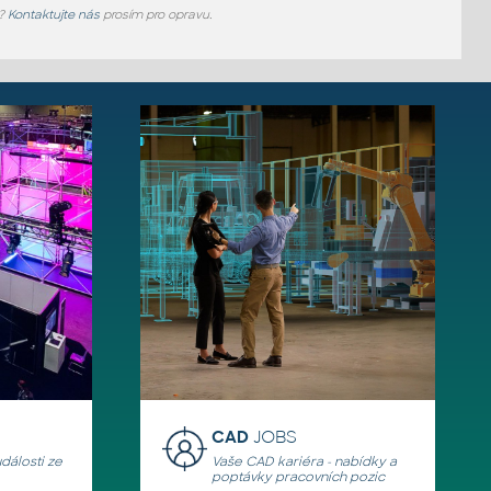
e?
Kontaktujte nás
prosím pro opravu.
CAD
JOBS
události ze
Vaše CAD kariéra - nabídky a
poptávky pracovních pozic