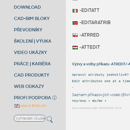
DOWNLOAD
-EDITATT
CAD+BIM BLOKY
-EDITARATRIB
PŘEVODNÍKY
-ATRRED
ŠKOLENÍ | VÝUKA
-ATTEDIT
VIDEO UKÁZKY
PRÁCE | KARIÉRA
Výzvy a volby příkazu -ATREDIT/-
CAD PRODUKTY
Upravit atributy jednotlivě?
Edit attributes one at a tim
WEB ODKAZY
-
Seznam příkazových voleb (EN/
PROFI PODPORA
ⓘ
Yes/Ano • No/Ne •
also in ENGLISH
autor databáze voleb: Michal Miclík, UPCE