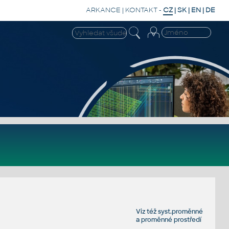
ARKANCE
|
KONTAKT
-
CZ
|
SK
|
EN
|
DE
Viz též
syst.proměnné
a
proměnné prostředí