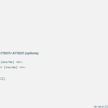
ATTEDIT/-ATTEDIT (options):
 [Ano/Ne] <A>:
e? [Yes/No] <Y>:
CZ):
Ve verzi 2