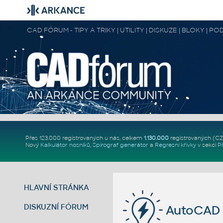
CAD FÓRUM - TIPY A TRIKY | UTILITY | DISKUZE | BLOKY |
Přes 123.000 registrovaných u nás, celkem
1.130.000
registrovaných (C
Nový
Kalkulátor nosníků
,
Spirograf generátor
a
Regresní křivky
v sekci
P
HLAVNÍ STRÁNKA
DISKUZNÍ FÓRUM
AutoCAD p