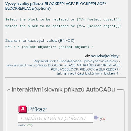
Výzvy a volby příkazu -BLOCKREPLACE/-BLOCKREPLACE/-
BLOCKREPLACE (options):
Select the block to be replaced or [?/= (select object)]:
Select the block to be replaced or [?/= (select object)]:
-
Seznam příkazových voleb (EN/CZ):
?/? • = (select object)/= (select object) •
Viz
související tipy
:
ReplaceBlock = BlockReplace i pro dynamické bloky.
•
Jaký je rozdíl mezi příkazy BLOCKREPLACE, NAHRAĎBLOK/BREPLACE,
REPLACEBLOCK, RIBLOCK a BLKREDEF?
•
Jak nahradit část bloků jiným blokem?
•
Interaktivní slovník příkazů AutoCADu
Příkaz:
(
EN
nebo
CZ
)