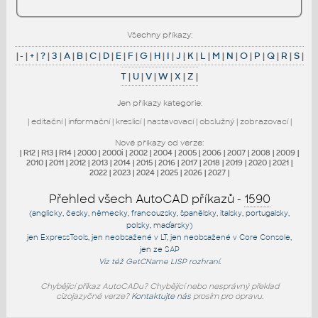
Všechny příkazy:
|
-
|
+
|
?
|
3
|
A
|
B
|
C
|
D
|
E
|
F
|
G
|
H
|
I
|
J
|
K
|
L
|
M
|
N
|
O
|
P
|
Q
|
R
|
S
|
T
|
U
|
V
|
W
|
X
|
Z
|
Jen příkazy kategorie:
|
editační
|
informační
|
kreslicí
|
nastavovací
|
obslužný
|
zobrazovací
|
Nové příkazy od verze:
|
R12
|
R13
|
R14
|
2000
|
2000i
|
2002
|
2004
|
2005
|
2006
|
2007
|
2008
|
2009
|
2010
|
2011
|
2012
|
2013
|
2014
|
2015
|
2016
|
2017
|
2018
|
2019
|
2020
|
2021
|
2022
|
2023
|
2024
|
2025
|
2026
|
2027
|
Přehled všech AutoCAD příkazů -
1590
(anglicky, česky, německy, francouzsky, španělsky, italsky, portugalsky,
polsky, maďarsky)
jen
ExpressTools
, jen
neobsažené v LT
, jen
neobsažené v Core Console
,
jen
ze SAP
Viz též
GetCName
LISP rozhraní.
Chybějící příkaz AutoCADu? Chybějící nebo nesprávný překlad
cizojazyčné verze?
Kontaktujte nás
prosím pro opravu.