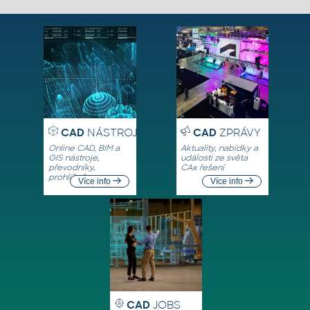
CAD
NÁSTROJE
CAD
ZPRÁVY
Online CAD, BIM a
Aktuality, nabídky a
GIS nástroje,
události ze světa
převodníky,
CAx řešení
prohlížeče
Více info
Více info
CAD
JOBS