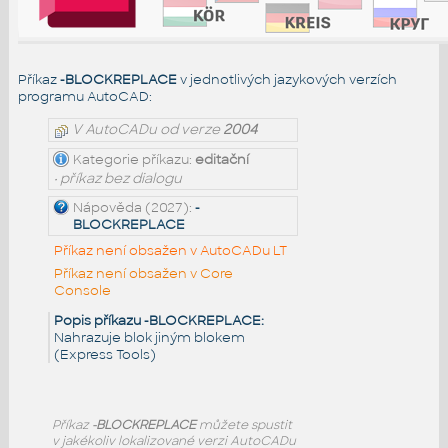
Příkaz
-BLOCKREPLACE
v jednotlivých jazykových verzích
programu AutoCAD:
V AutoCADu od verze
2004
Kategorie příkazu:
editační
• příkaz bez dialogu
Nápověda (2027):
-
BLOCKREPLACE
Příkaz není obsažen v AutoCADu LT
Příkaz není obsažen v Core
Console
Popis příkazu -BLOCKREPLACE:
Nahrazuje blok jiným blokem
(Express Tools)
Příkaz
-BLOCKREPLACE
můžete spustit
v jakékoliv lokalizované verzi AutoCADu