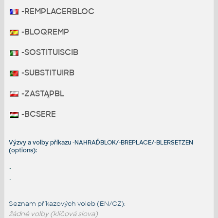
-REMPLACERBLOC
-BLOQREMP
-SOSTITUISCIB
-SUBSTITUIRB
-ZASTĄPBL
-BCSERE
Výzvy a volby příkazu -NAHRAĎBLOK/-BREPLACE/-BLERSETZEN
(options):
-
-
-
Seznam příkazových voleb (EN/CZ):
žádné volby (klíčová slova)