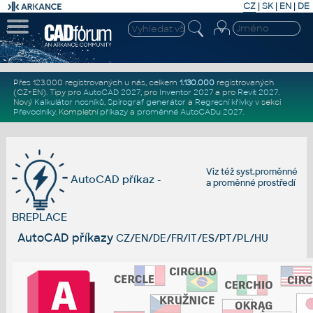
CZ
|
SK
|
EN
|
DE
Přes 123.000 registrovaných u nás, celkem
1.130.000
registrovaných
(CZ+EN)
. Tipy pro
AutoCAD 2027
, pro
Inventor 2027
a pro
Revit 2027
.
Nový
Kalkulátor nosníků
,
Spirograf generátor
a
Regresní křivky
v sekci
Převodníky
.
Kompletní
příkazy
a
proměnné AutoCADu 2027
.
Viz též
syst.proměnné
AutoCAD příkaz -
a
proměnné prostředí
BREPLACE
AutoCAD příkazy
CZ/EN/DE/FR/IT/ES/PT/PL/HU