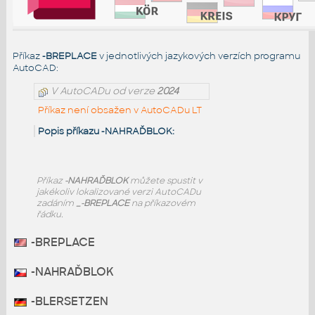
Příkaz
-BREPLACE
v jednotlivých jazykových verzích programu
AutoCAD:
V AutoCADu od verze
2024
Příkaz není obsažen v AutoCADu LT
Popis příkazu -NAHRAĎBLOK:
Příkaz
-NAHRAĎBLOK
můžete spustit v
jakékoliv lokalizované verzi AutoCADu
zadáním
_-BREPLACE
na příkazovém
řádku.
-BREPLACE
-NAHRAĎBLOK
-BLERSETZEN