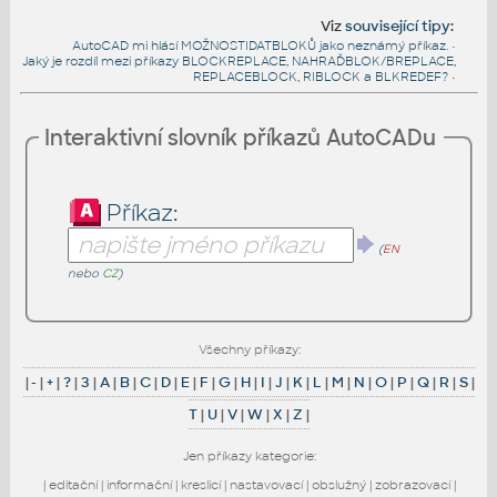
Viz
související tipy
:
AutoCAD mi hlásí MOŽNOSTIDATBLOKŮ jako neznámý příkaz.
•
Jaký je rozdíl mezi příkazy BLOCKREPLACE, NAHRAĎBLOK/BREPLACE,
REPLACEBLOCK, RIBLOCK a BLKREDEF?
•
Interaktivní slovník příkazů AutoCADu
Příkaz:
(
EN
nebo
CZ
)
Všechny příkazy:
|
-
|
+
|
?
|
3
|
A
|
B
|
C
|
D
|
E
|
F
|
G
|
H
|
I
|
J
|
K
|
L
|
M
|
N
|
O
|
P
|
Q
|
R
|
S
|
T
|
U
|
V
|
W
|
X
|
Z
|
Jen příkazy kategorie:
|
editační
|
informační
|
kreslicí
|
nastavovací
|
obslužný
|
zobrazovací
|