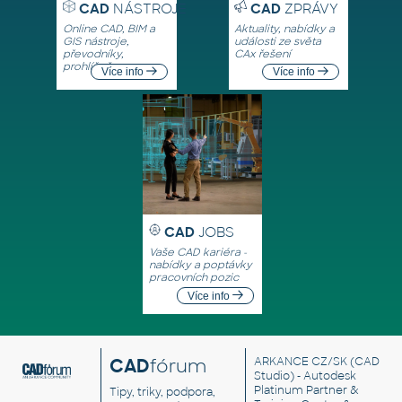
CAD
NÁSTROJE
CAD
ZPRÁVY
Online CAD, BIM a
Aktuality, nabídky a
GIS nástroje,
události ze světa
převodníky,
CAx řešení
prohlížeče
Více info
Více info
CAD
JOBS
Vaše CAD kariéra -
nabídky a poptávky
pracovních pozic
Více info
CAD
fórum
ARKANCE CZ/SK
(CAD
Studio) - Autodesk
Platinum Partner &
Tipy, triky, podpora,