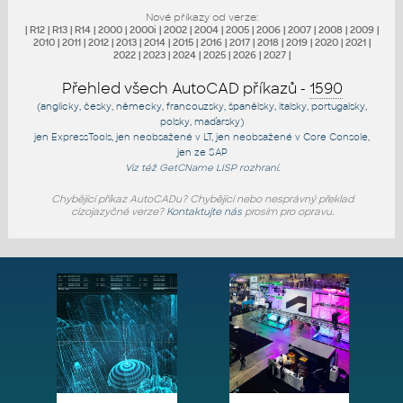
Nové příkazy od verze:
|
R12
|
R13
|
R14
|
2000
|
2000i
|
2002
|
2004
|
2005
|
2006
|
2007
|
2008
|
2009
|
2010
|
2011
|
2012
|
2013
|
2014
|
2015
|
2016
|
2017
|
2018
|
2019
|
2020
|
2021
|
2022
|
2023
|
2024
|
2025
|
2026
|
2027
|
Přehled všech AutoCAD příkazů -
1590
(anglicky, česky, německy, francouzsky, španělsky, italsky, portugalsky,
polsky, maďarsky)
jen
ExpressTools
, jen
neobsažené v LT
, jen
neobsažené v Core Console
,
jen
ze SAP
Viz též
GetCName
LISP rozhraní.
Chybějící příkaz AutoCADu? Chybějící nebo nesprávný překlad
cizojazyčné verze?
Kontaktujte nás
prosím pro opravu.