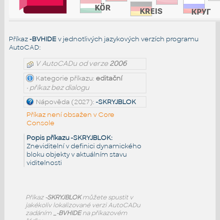
Příkaz
-BVHIDE
v jednotlivých jazykových verzích programu
AutoCAD:
V AutoCADu od verze
2006
Kategorie příkazu:
editační
• příkaz bez dialogu
Nápověda (2027):
-SKRYJBLOK
Příkaz není obsažen v Core
Console
Popis příkazu -SKRYJBLOK:
Zneviditelní v definici dynamického
bloku objekty v aktuálním stavu
viditelnosti
Příkaz
-SKRYJBLOK
můžete spustit v
jakékoliv lokalizované verzi AutoCADu
zadáním
_-BVHIDE
na příkazovém