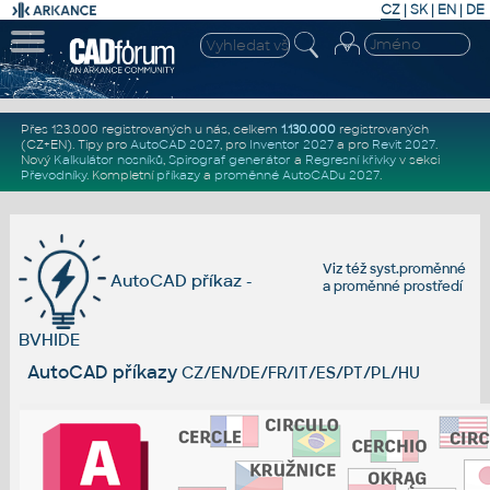
CZ
|
SK
|
EN
|
DE
Přes 123.000 registrovaných u nás, celkem
1.130.000
registrovaných
(CZ+EN)
. Tipy pro
AutoCAD 2027
, pro
Inventor 2027
a pro
Revit 2027
.
Nový
Kalkulátor nosníků
,
Spirograf generátor
a
Regresní křivky
v sekci
Převodníky
.
Kompletní
příkazy
a
proměnné AutoCADu 2027
.
Viz též
syst.proměnné
AutoCAD příkaz -
a
proměnné prostředí
BVHIDE
AutoCAD příkazy
CZ/EN/DE/FR/IT/ES/PT/PL/HU