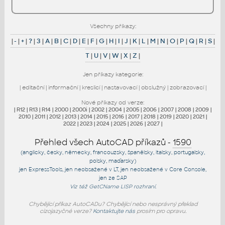
Všechny příkazy:
|
-
|
+
|
?
|
3
|
A
|
B
|
C
|
D
|
E
|
F
|
G
|
H
|
I
|
J
|
K
|
L
|
M
|
N
|
O
|
P
|
Q
|
R
|
S
|
T
|
U
|
V
|
W
|
X
|
Z
|
Jen příkazy kategorie:
|
editační
|
informační
|
kreslicí
|
nastavovací
|
obslužný
|
zobrazovací
|
Nové příkazy od verze:
|
R12
|
R13
|
R14
|
2000
|
2000i
|
2002
|
2004
|
2005
|
2006
|
2007
|
2008
|
2009
|
2010
|
2011
|
2012
|
2013
|
2014
|
2015
|
2016
|
2017
|
2018
|
2019
|
2020
|
2021
|
2022
|
2023
|
2024
|
2025
|
2026
|
2027
|
Přehled všech AutoCAD příkazů -
1590
(anglicky, česky, německy, francouzsky, španělsky, italsky, portugalsky,
polsky, maďarsky)
jen
ExpressTools
, jen
neobsažené v LT
, jen
neobsažené v Core Console
,
jen
ze SAP
Viz též
GetCName
LISP rozhraní.
Chybějící příkaz AutoCADu? Chybějící nebo nesprávný překlad
cizojazyčné verze?
Kontaktujte nás
prosím pro opravu.