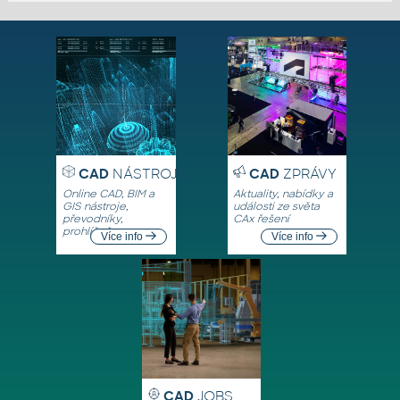
CAD
NÁSTROJE
CAD
ZPRÁVY
Online CAD, BIM a
Aktuality, nabídky a
GIS nástroje,
události ze světa
převodníky,
CAx řešení
prohlížeče
Více info
Více info
CAD
JOBS