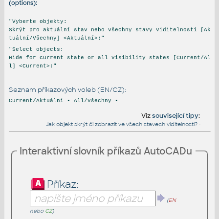
(options):
"Vyberte objekty:
Skrýt pro aktuální stav nebo všechny stavy viditelnosti [Ak
tuální/Všechny] <Aktuální>:"
"Select objects:
Hide for current state or all visibility states [Current/Al
l] <Current>:"
-
Seznam příkazových voleb (EN/CZ):
Current/Aktuální • All/Všechny •
Viz
související tipy
:
Jak objekt skrýt či zobrazit ve všech stavech viditelnosti?
•
Interaktivní slovník příkazů AutoCADu
Příkaz:
(
EN
nebo
CZ
)