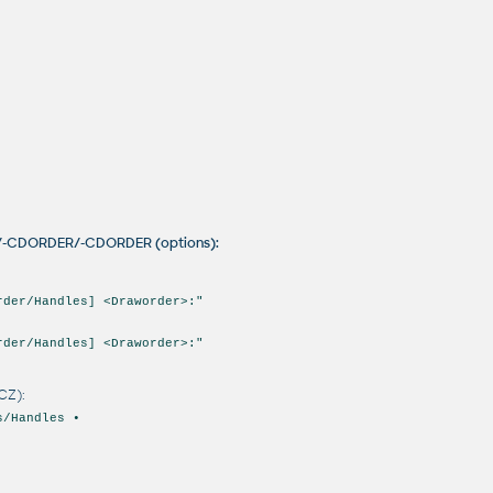
R/-CDORDER/-CDORDER (options):
rder/Handles] <Draworder>:"
rder/Handles] <Draworder>:"
CZ):
s/Handles •