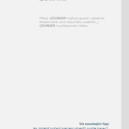
Příkaz
-CDORDER
můžete spustit v jakékoliv
lokalizované verzi AutoCADu zadáním
_-
CDORDER
na příkazovém řádku.
Viz
související tipy
:
Jak změnit pořadí kreslení objektů podle barev?
•