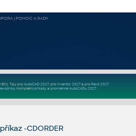
 PODPORA | POMOC A RADY
Z+EN)
. Tipy pro
AutoCAD 2027
, pro
Inventor 2027
a pro
Revit 2027
.
řevodníky
.
Kompletní
příkazy
a
proměnné AutoCADu 2027
.
příkaz -CDORDER