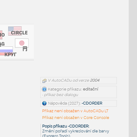
V AutoCADu od verze
2004
Kategorie příkazu:
editační
• příkaz bez dialogu
Nápověda (2027):
-CDORDER
Příkaz není obsažen v AutoCADu LT
Příkaz není obsažen v Core Console
Popis příkazu -CDORDER:
Změní pořadí vykreslování dle barvy
(Express Tools)