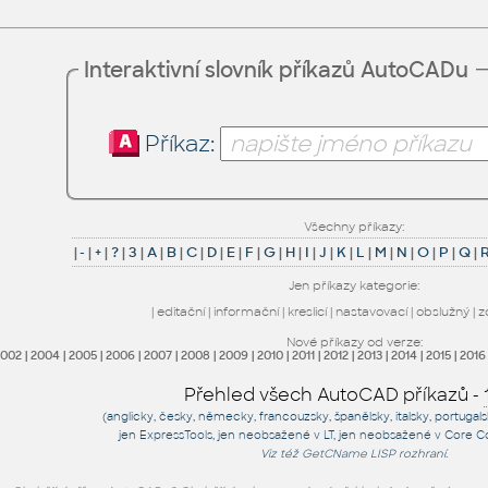
Interaktivní slovník příkazů AutoCADu
Příkaz:
Všechny příkazy:
|
-
|
+
|
?
|
3
|
A
|
B
|
C
|
D
|
E
|
F
|
G
|
H
|
I
|
J
|
K
|
L
|
M
|
N
|
O
|
P
|
Q
|
Jen příkazy kategorie:
|
editační
|
informační
|
kreslicí
|
nastavovací
|
obslužný
|
z
Nové příkazy od verze:
2002
|
2004
|
2005
|
2006
|
2007
|
2008
|
2009
|
2010
|
2011
|
2012
|
2013
|
2014
|
2015
|
2016
Přehled všech AutoCAD příkazů -
(anglicky, česky, německy, francouzsky, španělsky, italsky, portugal
jen
ExpressTools
, jen
neobsažené v LT
, jen
neobsažené v Core C
Viz též
GetCName
LISP rozhraní.