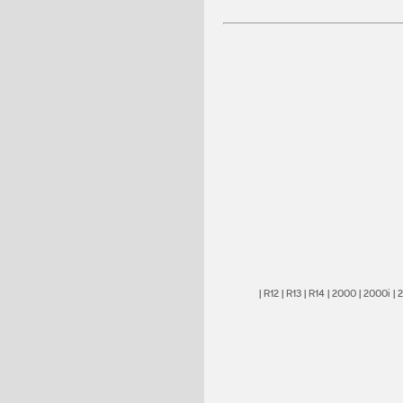
|
R12
|
R13
|
R14
|
2000
|
2000i
|