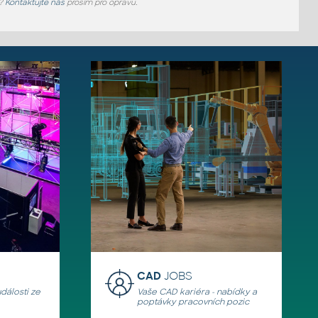
e?
Kontaktujte nás
prosím pro opravu.
CAD
JOBS
události ze
Vaše CAD kariéra - nabídky a
poptávky pracovních pozic