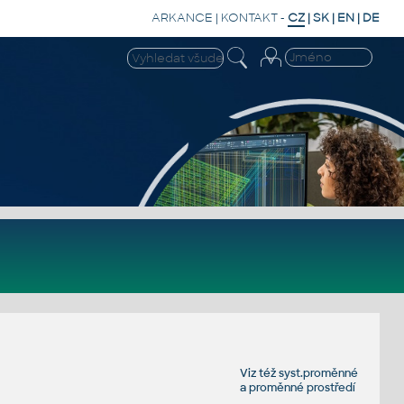
ARKANCE
|
KONTAKT
-
CZ
|
SK
|
EN
|
DE
Viz též
syst.proměnné
a
proměnné prostředí