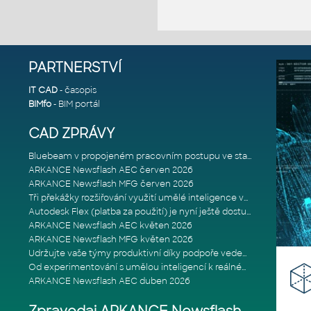
PARTNERSTVÍ
IT CAD
- časopis
BIMfo
- BIM portál
CAD ZPRÁVY
Bluebeam v propojeném pracovním postupu ve stavebnictví: Proč je int
ARKANCE Newsflash AEC červen 2026
ARKANCE Newsflash MFG červen 2026
Tři překážky rozšiřování využití umělé inteligence ve stavebním prům
Autodesk Flex (platba za použití) je nyní ještě dostupnější
ARKANCE Newsflash AEC květen 2026
ARKANCE Newsflash MFG květen 2026
Udržujte vaše týmy produktivní díky podpoře vedené odborníky
Od experimentování s umělou inteligencí k reálnému dopadu na podniká
ARKANCE Newsflash AEC duben 2026