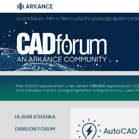
CAD FÓRUM - TIPY A TRIKY | UTILITY | DISKUZE | BLOKY |
Přes 123.000 registrovaných u nás, celkem
1.130.000
registrovaných (C
Nový
Kalkulátor nosníků
,
Spirograf generátor
a
Regresní křivky
v sekci
P
HLAVNÍ STRÁNKA
DISKUZNÍ FÓRUM
AutoCAD 