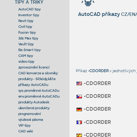
TIPY A TRIKY
AutoCAD tipy
AutoCAD příkazy
CZ/EN/
Inventor tipy
Revit tipy
Civil tipy
Fusion tipy
3ds Max tipy
Vault tipy
Be.Smart tipy
CAM tipy
video-tipy
zprovoznění licencí
Příkaz
-CDORDER
v jednotlivých
CAD konverze a slovníky
produkty - SP,kódy,klíče
-CDORDER
příkazy AutoCADu
sys.proměnné AutoCADu
-CDORDER
env.proměnné AutoCADu
produkty Autodesk
ukončené produkty
-CDORDER
programování
výuková pásma
-CDORDER
VIP tipy
CAD wiki
-CDORDER