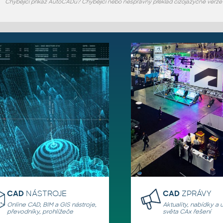
Chybějící příkaz AutoCADu? Chybějící nebo nesprávný překlad cizojazyčné verz
CAD
NÁSTROJE
CAD
ZPRÁVY
Online CAD, BIM a GIS nástroje,
Aktuality, nabídky a 
převodníky, prohlížeče
světa CAx řešení