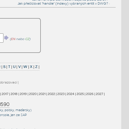
Jak přečíslovat "handle" (indexy) vybraných entit v DWG?
•
(
EN
nebo
CZ
)
R
|
S
|
T
|
U
|
V
|
W
|
X
|
Z
|
obrazovací
|
|
2017
|
2018
|
2019
|
2020
|
2021
|
2022
|
2023
|
2024
|
2025
|
2026
|
2027
|
1590
sky, polsky, maďarsky)
onsole
, jen
ze SAP