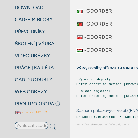
DOWNLOAD
-CDORDER
CAD+BIM BLOKY
-CDORDER
PŘEVODNÍKY
-CDORDER
ŠKOLENÍ | VÝUKA
-CDORDER
VIDEO UKÁZKY
PRÁCE | KARIÉRA
Výzvy a volby příkazu -CDORDE
CAD PRODUKTY
"Vyberte objekty:
Enter ordering method [Drawo
WEB ODKAZY
"Select objects:
Enter ordering method [Drawo
PROFI PODPORA
ⓘ
-
Seznam příkazových voleb (EN/
also in ENGLISH
Draworder/Draworder • Handle
autor databáze voleb: Michal Miclík, UPCE