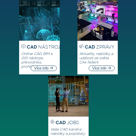
CAD
NÁSTROJE
CAD
ZPRÁVY
Online CAD, BIM a
Aktuality, nabídky a
GIS nástroje,
události ze světa
převodníky,
CAx řešení
prohlížeče
Více info
Více info
CAD
JOBS
Vaše CAD kariéra -
nabídky a poptávky