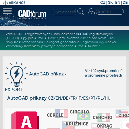
CZ
|
SK
|
EN
|
DE
Přes 123.000 registrovaných u nás, celkem
1.130.000
registrovaných
(CZ+EN)
. Tipy pro
AutoCAD 2027
, pro
Inventor 2027
a pro
Revit 2027
.
Nový
Kalkulátor nosníků
,
Spirograf generátor
a
Regresní křivky
v sekci
Převodníky
.
Kompletní
příkazy
a
proměnné AutoCADu 2027
.
Viz též
syst.proměnné
AutoCAD příkaz -
a
proměnné prostředí
EXPORT
AutoCAD příkazy
CZ/EN/DE/FR/IT/ES/PT/PL/HU