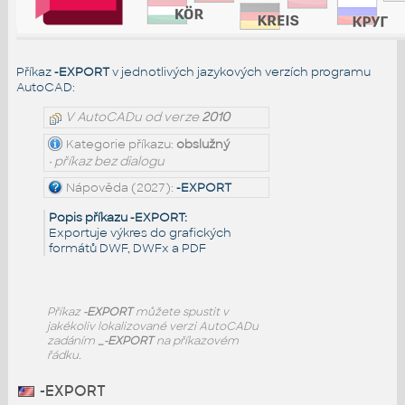
Příkaz
-EXPORT
v jednotlivých jazykových verzích programu
AutoCAD:
V AutoCADu od verze
2010
Kategorie příkazu:
obslužný
• příkaz bez dialogu
Nápověda (2027):
-EXPORT
Popis příkazu -EXPORT:
Exportuje výkres do grafických
formátů DWF, DWFx a PDF
Příkaz
-EXPORT
můžete spustit v
jakékoliv lokalizované verzi AutoCADu
zadáním
_-EXPORT
na příkazovém
řádku.
-EXPORT