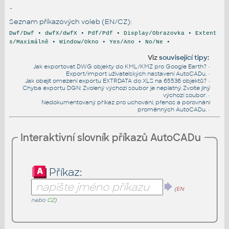
-
Seznam příkazových voleb (EN/CZ):
Dwf/Dwf • dwfX/dwfX • Pdf/Pdf • Display/Obrazovka • Extent
s/Maximálně • Window/Okno • Yes/Ano • No/Ne •
Viz
související tipy
:
Jak exportovat DWG objekty do KML/KMZ pro Google Earth?
•
Export/import uživatelských nastavení AutoCADu.
•
Jak obejít omezení exportu EXTRDATA do XLS na 65536 objektů?
•
Chyba exportu DGN: Zvolený výchozí soubor je neplatný. Zvolte jiný
výchozí soubor.
•
Nedokumentovaný příkaz pro uchování, přenos a porovnání
proměnných AutoCADu.
•
Interaktivní slovník příkazů AutoCADu
Příkaz:
(
EN
nebo
CZ
)