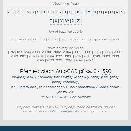
Všechny příkazy:
|
-
|
+
|
?
|
3
|
A
|
B
|
C
|
D
|
E
|
F
|
G
|
H
|
I
|
J
|
K
|
L
|
M
|
N
|
O
|
P
|
Q
|
R
|
S
|
T
|
U
|
V
|
W
|
X
|
Z
|
Jen příkazy kategorie:
|
editační
|
informační
|
kreslicí
|
nastavovací
|
obslužný
|
zobrazovací
|
Nové příkazy od verze:
|
R12
|
R13
|
R14
|
2000
|
2000i
|
2002
|
2004
|
2005
|
2006
|
2007
|
2008
|
2009
|
2010
|
2011
|
2012
|
2013
|
2014
|
2015
|
2016
|
2017
|
2018
|
2019
|
2020
|
2021
|
2022
|
2023
|
2024
|
2025
|
2026
|
2027
|
Přehled všech AutoCAD příkazů -
1590
(anglicky, česky, německy, francouzsky, španělsky, italsky, portugalsky,
polsky, maďarsky)
jen
ExpressTools
, jen
neobsažené v LT
, jen
neobsažené v Core Console
,
jen
ze SAP
Viz též
GetCName
LISP rozhraní.
Chybějící příkaz AutoCADu? Chybějící nebo nesprávný překlad
cizojazyčné verze?
Kontaktujte nás
prosím pro opravu.