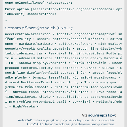
ecné možnosti/kOnec] <akceLerace>:
Enter option [acceLeration/Adaptive degradation/General opt
ions/eXit] <acceLeration>:
-
Seznam příkazových voleb (EN/CZ):
acceLeration/akceLerace • Adaptive degradation/Adaptivní sn
ížení kvality • General options/Všeobecné možnosti • eXit/k
Onec • Hardware/Hardware • Software/Software • High quality
geometry/vysoká Kvalita geometrie • Smooth line display/Vyh
ladit zobrazení čar • Per-pixel lighting/osvětlení Podle pi
xelů • Advanced material effects/rozšířené efekty Materiálů
• Full shadow display/Zobrazení s úplným stínováním • Uncom
pressed textures/Textury bez komprese • ON/Ano • OFF/Ne • S
mooth line display/Vyhladit zobrazení čar • Smooth faces/Hl
adké plochy • Dynamic tessellation/Dynamické mozaikování •
discard Backfaces/Zrušit zadní plochy • Transparency qualit
y/kvalita Průhlednosti • Plot emulation/Emulace vykreslován
í • Surface tessellation/Mozaikování ploch • Curve tessella
tion/mozaikování Křivky • Tessellations to cache/mozaikován
í pro rychlou Vyrovnávací pamět • Low/Nízká • Medium/Středn
í • High/Vysoká •
Viz
související tipy
:
AutoCAD zobrazuje výkres plný náhodných kružnic a oblouků.
•
AutoCAD či Revit mi zobrazují nastavené barvy inverzně.
•