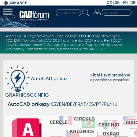
CZ
|
SK
|
EN
|
DE
Přes 123.000 registrovaných u nás, celkem
1.130.000
registrovaných
(CZ+EN)
. Tipy pro
AutoCAD 2027
, pro
Inventor 2027
a pro
Revit 2027
.
Nový
Kalkulátor nosníků
,
Spirograf generátor
a
Regresní křivky
v sekci
Převodníky
.
Kompletní
příkazy
a
proměnné AutoCADu 2027
.
Viz též
syst.proměnné
AutoCAD příkaz -
a
proměnné prostředí
GRAPHICSCONFIG
AutoCAD příkazy
CZ/EN/DE/FR/IT/ES/PT/PL/HU