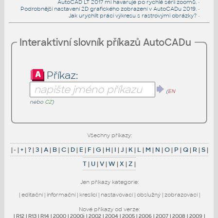
AutoCAD LT 2017 mi havaruje po rychlé sérii zoomů.
•
Podrobnější nastavení 2D grafického zobrazení v AutoCADu 2019.
•
Jak urychlit práci výkresu s rastrovými obrázky?
•
Interaktivní slovník příkazů AutoCADu
Příkaz:
(
EN
nebo
CZ
)
Všechny příkazy:
|
-
|
+
|
?
|
3
|
A
|
B
|
C
|
D
|
E
|
F
|
G
|
H
|
I
|
J
|
K
|
L
|
M
|
N
|
O
|
P
|
Q
|
R
|
S
|
T
|
U
|
V
|
W
|
X
|
Z
|
Jen příkazy kategorie:
|
editační
|
informační
|
kreslicí
|
nastavovací
|
obslužný
|
zobrazovací
|
Nové příkazy od verze:
|
R12
|
R13
|
R14
|
2000
|
2000i
|
2002
|
2004
|
2005
|
2006
|
2007
|
2008
|
2009
|