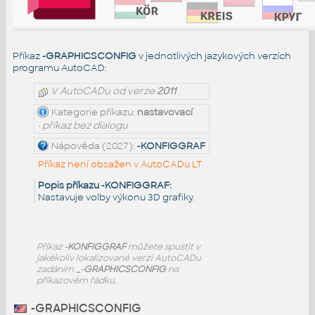
Příkaz
-GRAPHICSCONFIG
v jednotlivých jazykových verzích
programu AutoCAD:
V AutoCADu od verze
2011
Kategorie příkazu:
nastavovací
• příkaz bez dialogu
Nápověda (2027):
-KONFIGGRAF
Příkaz není obsažen v AutoCADu LT
Popis příkazu -KONFIGGRAF:
Nastavuje volby výkonu 3D grafiky.
Příkaz
-KONFIGGRAF
můžete spustit v
jakékoliv lokalizované verzi AutoCADu
zadáním
_-GRAPHICSCONFIG
na
příkazovém řádku.
-GRAPHICSCONFIG