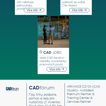
GIS nástroje,
události ze světa
převodníky,
CAx řešení
prohlížeče
Více info
Více info
CAD
JOBS
Vaše CAD kariéra -
nabídky a poptávky
pracovních pozic
Více info
CAD
fórum
ARKANCE CZ/SK
(CAD
Studio) - Autodesk
Platinum Partner &
Tipy, triky, podpora,
Training Center &
pomoc a rady pro
Services Partner
AutoCAD, LT, Inventor,
Revit, Map, Civil 3D, 3ds