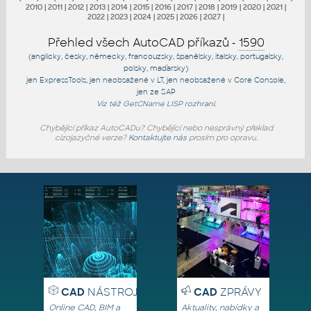
2010
|
2011
|
2012
|
2013
|
2014
|
2015
|
2016
|
2017
|
2018
|
2019
|
2020
|
2021
|
2022
|
2023
|
2024
|
2025
|
2026
|
2027
|
Přehled všech AutoCAD příkazů -
1590
(anglicky, česky, německy, francouzsky, španělsky, italsky, portugalsky,
polsky, maďarsky)
jen
ExpressTools
, jen
neobsažené v LT
, jen
neobsažené v Core Console
,
jen
ze SAP
Viz též
GetCName
LISP rozhraní.
Chybějící příkaz AutoCADu? Chybějící nebo nesprávný překlad
cizojazyčné verze?
Kontaktujte nás
prosím pro opravu.
CAD
NÁSTROJE
CAD
ZPRÁVY
Online CAD, BIM a
Aktuality, nabídky a