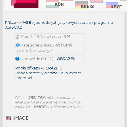
Příkaz
-IMAGE
v jednotlivých jazykových verzích programu
AutoCAD:
V AutoCADu od verze
R14
Kategorie příkazu:
obslužný
• příkaz bez dialogu
Nápověda (2027):
-OBRÁZEK
Popis příkazu -OBRÁZEK:
Vkládá rastrový obrázek jako externí
referenci
Příkaz
-OBRÁZEK
můžete spustit v
jakékoliv lokalizované verzi AutoCADu
zadáním
_-IMAGE
na příkazovém řádku.
-IMAGE