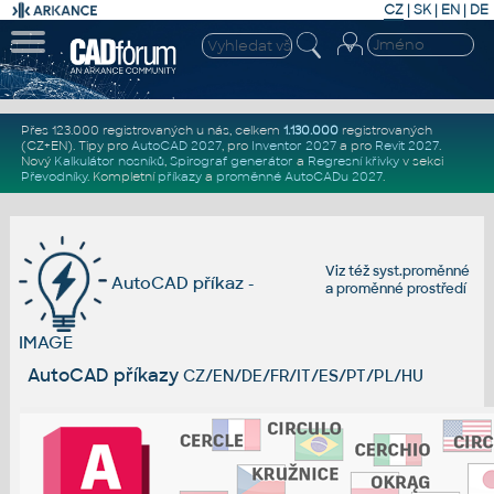
CZ
|
SK
|
EN
|
DE
Přes 123.000 registrovaných u nás, celkem
1.130.000
registrovaných
(CZ+EN)
. Tipy pro
AutoCAD 2027
, pro
Inventor 2027
a pro
Revit 2027
.
Nový
Kalkulátor nosníků
,
Spirograf generátor
a
Regresní křivky
v sekci
Převodníky
.
Kompletní
příkazy
a
proměnné AutoCADu 2027
.
Viz též
syst.proměnné
AutoCAD příkaz -
a
proměnné prostředí
IMAGE
AutoCAD příkazy
CZ/EN/DE/FR/IT/ES/PT/PL/HU