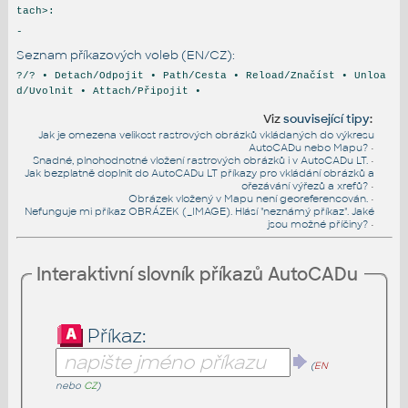
tach>:
-
Seznam příkazových voleb (EN/CZ):
?/? • Detach/Odpojit • Path/Cesta • Reload/Značíst • Unloa
d/Uvolnit • Attach/Připojit •
Viz
související tipy
:
Jak je omezena velikost rastrových obrázků vkládaných do výkresu
AutoCADu nebo Mapu?
•
Snadné, plnohodnotné vložení rastrových obrázků i v AutoCADu LT.
•
Jak bezplatně doplnit do AutoCADu LT příkazy pro vkládání obrázků a
ořezávání výřezů a xrefů?
•
Obrázek vložený v Mapu není georeferencován.
•
Nefunguje mi příkaz OBRÁZEK (_IMAGE). Hlásí "neznámý příkaz". Jaké
jsou možné příčiny?
•
Interaktivní slovník příkazů AutoCADu
Příkaz:
(
EN
nebo
CZ
)