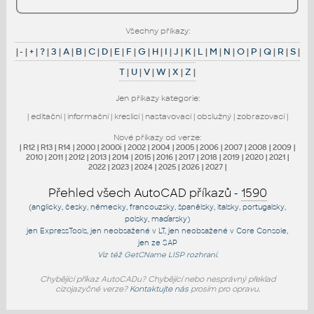
Všechny příkazy:
|
-
|
+
|
?
|
3
|
A
|
B
|
C
|
D
|
E
|
F
|
G
|
H
|
I
|
J
|
K
|
L
|
M
|
N
|
O
|
P
|
Q
|
R
|
S
|
T
|
U
|
V
|
W
|
X
|
Z
|
Jen příkazy kategorie:
|
editační
|
informační
|
kreslicí
|
nastavovací
|
obslužný
|
zobrazovací
|
Nové příkazy od verze:
|
R12
|
R13
|
R14
|
2000
|
2000i
|
2002
|
2004
|
2005
|
2006
|
2007
|
2008
|
2009
|
2010
|
2011
|
2012
|
2013
|
2014
|
2015
|
2016
|
2017
|
2018
|
2019
|
2020
|
2021
|
2022
|
2023
|
2024
|
2025
|
2026
|
2027
|
Přehled všech AutoCAD příkazů -
1590
(anglicky, česky, německy, francouzsky, španělsky, italsky, portugalsky,
polsky, maďarsky)
jen
ExpressTools
, jen
neobsažené v LT
, jen
neobsažené v Core Console
,
jen
ze SAP
Viz též
GetCName
LISP rozhraní.
Chybějící příkaz AutoCADu? Chybějící nebo nesprávný překlad
cizojazyčné verze?
Kontaktujte nás
prosím pro opravu.