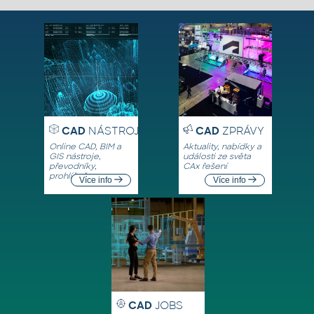
CAD
NÁSTROJE
CAD
ZPRÁVY
Online CAD, BIM a
Aktuality, nabídky a
GIS nástroje,
události ze světa
převodníky,
CAx řešení
prohlížeče
Více info
Více info
CAD
JOBS