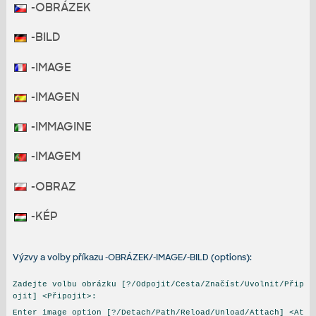
-OBRÁZEK
-BILD
-IMAGE
-IMAGEN
-IMMAGINE
-IMAGEM
-OBRAZ
-KÉP
Výzvy a volby příkazu -OBRÁZEK/-IMAGE/-BILD (options):
Zadejte volbu obrázku [?/Odpojit/Cesta/Značíst/Uvolnit/Přip
ojit] <Připojit>:
Enter image option [?/Detach/Path/Reload/Unload/Attach] <At