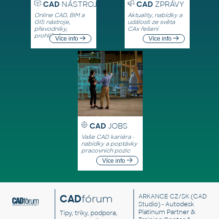
CAD
NÁSTROJE
CAD
ZPRÁVY
Online CAD, BIM a
Aktuality, nabídky a
GIS nástroje,
události ze světa
převodníky,
CAx řešení
prohlížeče
Více info
Více info
CAD
JOBS
Vaše CAD kariéra -
nabídky a poptávky
pracovních pozic
Více info
CAD
fórum
ARKANCE CZ/SK
(CAD
Studio) - Autodesk
Platinum Partner &
Tipy, triky, podpora,