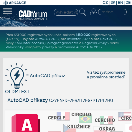
CZ
|
SK
|
EN
|
DE
Přes 123.000 registrovaných u nás, celkem
1.130.000
registrovaných
(CZ+EN)
. Tipy pro
AutoCAD 2027
, pro
Inventor 2027
a pro
Revit 2027
.
Nový
Kalkulátor nosníků
,
Spirograf generátor
a
Regresní křivky
v sekci
Převodníky
.
Kompletní
příkazy
a
proměnné AutoCADu 2027
.
Viz též
syst.proměnné
AutoCAD příkaz -
a
proměnné prostředí
OLDMTEXT
AutoCAD příkazy
CZ/EN/DE/FR/IT/ES/PT/PL/HU