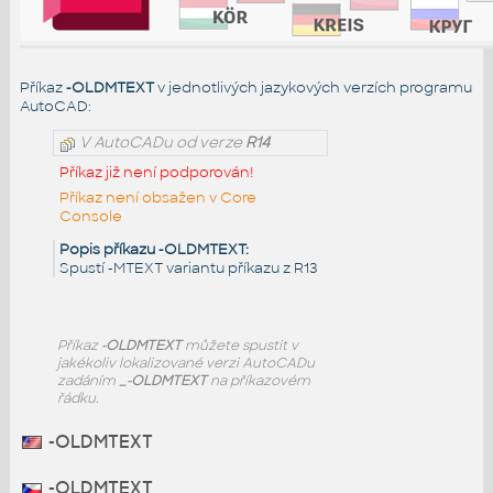
Příkaz
-OLDMTEXT
v jednotlivých jazykových verzích programu
AutoCAD:
V AutoCADu od verze
R14
Příkaz již není podporován!
Příkaz není obsažen v Core
Console
Popis příkazu -OLDMTEXT:
Spustí -MTEXT variantu příkazu z R13
Příkaz
-OLDMTEXT
můžete spustit v
jakékoliv lokalizované verzi AutoCADu
zadáním
_-OLDMTEXT
na příkazovém
řádku.
-OLDMTEXT
-OLDMTEXT