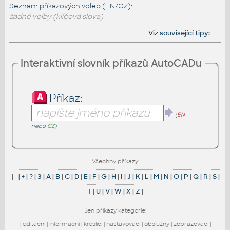
Seznam příkazových voleb (EN/CZ):
žádné volby (klíčová slova)
Viz
související tipy
:
Interaktivní slovník příkazů AutoCADu
Příkaz:
(
EN
nebo
CZ
)
Všechny příkazy:
|
-
|
+
|
?
|
3
|
A
|
B
|
C
|
D
|
E
|
F
|
G
|
H
|
I
|
J
|
K
|
L
|
M
|
N
|
O
|
P
|
Q
|
R
|
S
|
T
|
U
|
V
|
W
|
X
|
Z
|
Jen příkazy kategorie:
|
editační
|
informační
|
kreslicí
|
nastavovací
|
obslužný
|
zobrazovací
|