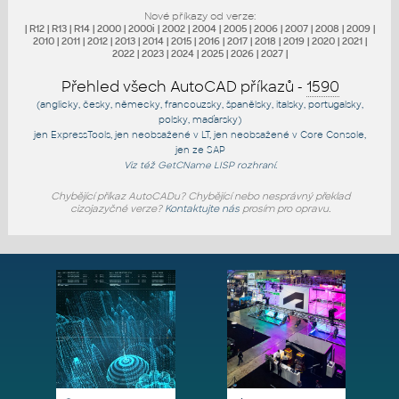
Nové příkazy od verze:
|
R12
|
R13
|
R14
|
2000
|
2000i
|
2002
|
2004
|
2005
|
2006
|
2007
|
2008
|
2009
|
2010
|
2011
|
2012
|
2013
|
2014
|
2015
|
2016
|
2017
|
2018
|
2019
|
2020
|
2021
|
2022
|
2023
|
2024
|
2025
|
2026
|
2027
|
Přehled všech AutoCAD příkazů -
1590
(anglicky, česky, německy, francouzsky, španělsky, italsky, portugalsky,
polsky, maďarsky)
jen
ExpressTools
, jen
neobsažené v LT
, jen
neobsažené v Core Console
,
jen
ze SAP
Viz též
GetCName
LISP rozhraní.
Chybějící příkaz AutoCADu? Chybějící nebo nesprávný překlad
cizojazyčné verze?
Kontaktujte nás
prosím pro opravu.