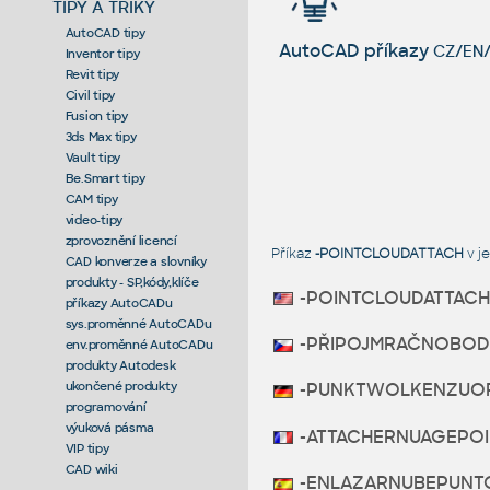
TIPY A TRIKY
AutoCAD tipy
AutoCAD příkazy
CZ/EN/
Inventor tipy
Revit tipy
Civil tipy
Fusion tipy
3ds Max tipy
Vault tipy
Be.Smart tipy
CAM tipy
video-tipy
zprovoznění licencí
Příkaz
-POINTCLOUDATTACH
v j
CAD konverze a slovníky
produkty - SP,kódy,klíče
-POINTCLOUDATTACH
příkazy AutoCADu
sys.proměnné AutoCADu
-PŘIPOJMRAČNOBOD
env.proměnné AutoCADu
produkty Autodesk
ukončené produkty
-PUNKTWOLKENZUO
programování
výuková pásma
-ATTACHERNUAGEPOI
VIP tipy
CAD wiki
-ENLAZARNUBEPUNT