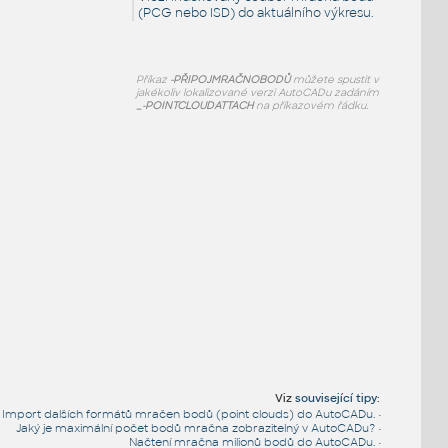
(PCG nebo ISD) do aktuálního výkresu.
Příkaz
-PŘIPOJMRAČNOBODŮ
můžete spustit v
jakékoliv lokalizované verzi AutoCADu zadáním
_-POINTCLOUDATTACH
na příkazovém řádku.
Viz
související tipy
:
Import dalších formátů mračen bodů (point clouds) do AutoCADu.
•
Jaký je maximální počet bodů mračna zobrazitelný v AutoCADu?
•
Načtení mračna milionů bodů do AutoCADu.
•