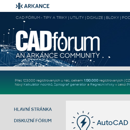
CAD FÓRUM - TIPY A TRIKY | UTILITY | DISKUZE | BLOKY |
Přes 123.000 registrovaných u nás, celkem
1.130.000
registrovaných (C
Nový
Kalkulátor nosníků
,
Spirograf generátor
a
Regresní křivky
v sekci
P
HLAVNÍ STRÁNKA
DISKUZNÍ FÓRUM
AutoCAD 