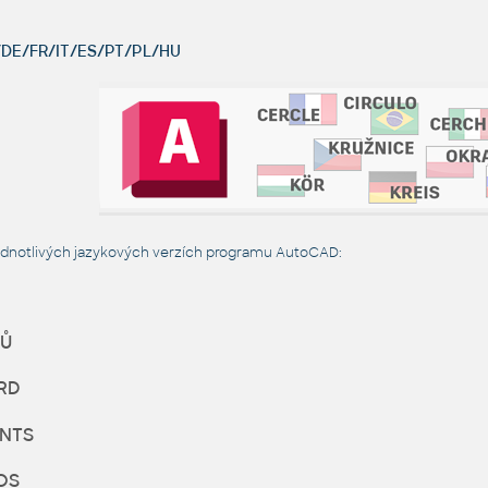
DE/FR/IT/ES/PT/PL/HU
ednotlivých jazykových verzích programu AutoCAD:
Ů
RD
NTS
OS