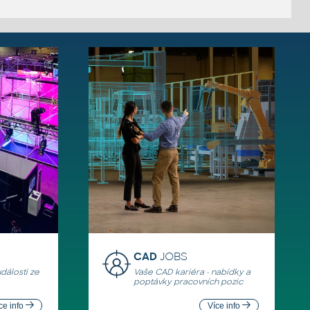
CAD
JOBS
události ze
Vaše CAD kariéra - nabídky a
poptávky pracovních pozic
ce info
Více info