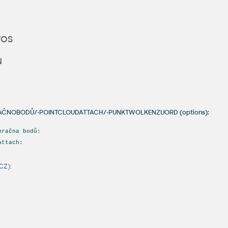
TOS
N
JMRAČNOBODŮ/-POINTCLOUDATTACH/-PUNKTWOLKENZUORD (options):
mračna bodů:
attach:
CZ):