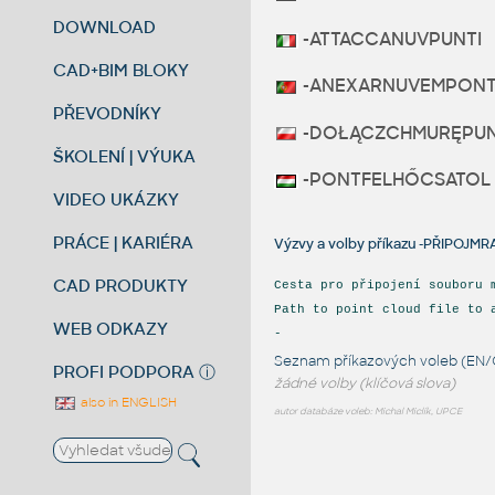
DOWNLOAD
-ATTACCANUVPUNTI
CAD+BIM BLOKY
-ANEXARNUVEMPON
PŘEVODNÍKY
-DOŁĄCZCHMURĘPU
ŠKOLENÍ | VÝUKA
-PONTFELHŐCSATOL
VIDEO UKÁZKY
PRÁCE | KARIÉRA
Výzvy a volby příkazu -PŘIPO
CAD PRODUKTY
Cesta pro připojení souboru 
Path to point cloud file to 
WEB ODKAZY
-
Seznam příkazových voleb (EN/
PROFI PODPORA
ⓘ
žádné volby (klíčová slova)
also in ENGLISH
autor databáze voleb: Michal Miclík, UPCE