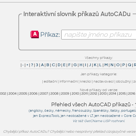
Interaktivní slovník příkazů AutoCADu
Příkaz:
Všechny příkazy:
|
-
|
+
|
?
|
3
|
A
|
B
|
C
|
D
|
E
|
F
|
G
|
H
|
I
|
J
|
K
|
L
|
M
|
N
|
O
|
P
|
Q
|
Jen příkazy kategorie:
|
editační
|
informační
|
kreslicí
|
nastavovací
|
obslužný
|
z
Nové příkazy od verze:
2002
|
2004
|
2005
|
2006
|
2007
|
2008
|
2009
|
2010
|
2011
|
2012
|
2013
|
2014
|
2015
|
2016
Přehled všech AutoCAD příkazů -
(anglicky, česky, německy, francouzsky, španělsky, italsky, portugal
jen
ExpressTools
, jen
neobsažené v LT
, jen
neobsažené v Core C
Viz též
GetCName
LISP rozhraní.
Chybějící příkaz AutoCADu? Chybějící nebo nesprávný překlad cizojazyčné verz