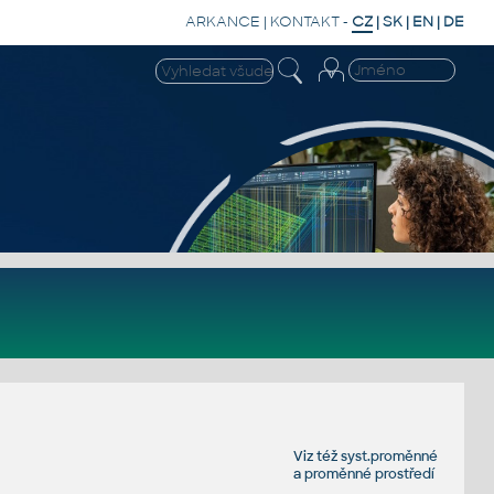
ARKANCE
|
KONTAKT
-
CZ
|
SK
|
EN
|
DE
Viz též
syst.proměnné
a
proměnné prostředí