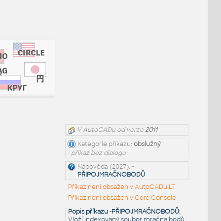
V AutoCADu od verze
2011
Kategorie příkazu:
obslužný
• příkaz bez dialogu
Nápověda (2027):
-
PŘIPOJMRAČNOBODŮ
Příkaz není obsažen v AutoCADu LT
Příkaz není obsažen v Core Console
Popis příkazu -PŘIPOJMRAČNOBODŮ:
Vloží indexovaný soubor mračna bodů