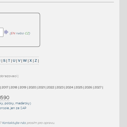
(
EN
nebo
CZ
)
R
|
S
|
T
|
U
|
V
|
W
|
X
|
Z
|
obrazovací
|
|
2017
|
2018
|
2019
|
2020
|
2021
|
2022
|
2023
|
2024
|
2025
|
2026
|
2027
|
1590
sky, polsky, maďarsky)
onsole
, jen
ze SAP
e?
Kontaktujte nás
prosím pro opravu.