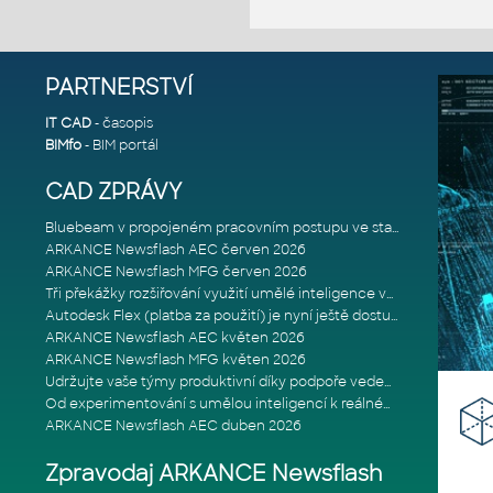
PARTNERSTVÍ
IT CAD
- časopis
BIMfo
- BIM portál
CAD ZPRÁVY
Bluebeam v propojeném pracovním postupu ve stavebnictví: Proč je int
ARKANCE Newsflash AEC červen 2026
ARKANCE Newsflash MFG červen 2026
Tři překážky rozšiřování využití umělé inteligence ve stavebním prům
Autodesk Flex (platba za použití) je nyní ještě dostupnější
ARKANCE Newsflash AEC květen 2026
ARKANCE Newsflash MFG květen 2026
Udržujte vaše týmy produktivní díky podpoře vedené odborníky
Od experimentování s umělou inteligencí k reálnému dopadu na podniká
ARKANCE Newsflash AEC duben 2026
Zpravodaj ARKANCE Newsflash