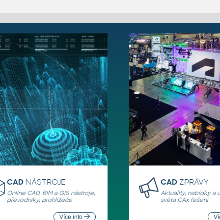
CAD
NÁSTROJE
CAD
ZPRÁVY
Online CAD, BIM a GIS nástroje,
Aktuality, nabídky a 
převodníky, prohlížeče
světa CAx řešení
Více info
Ví