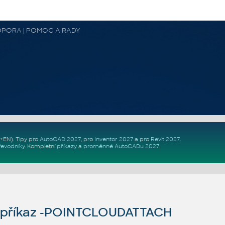
 PODPORA | POMOC A RADY
Z+EN)
. Tipy pro
AutoCAD 2027
, pro
Inventor 2027
a pro
Revit 2027
.
řevodníky
.
Kompletní
příkazy
a
proměnné AutoCADu 2027
.
příkaz -POINTCLOUDATTACH