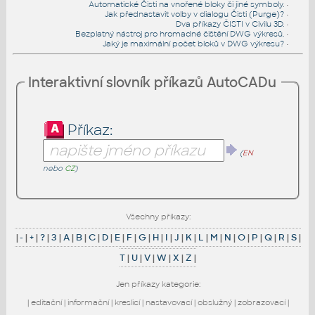
Automatické Čisti na vnořené bloky či jiné symboly.
•
Jak přednastavit volby v dialogu Čisti (Purge)?
•
Dva příkazy ČISTI v Civilu 3D.
•
Bezplatný nástroj pro hromadné čištění DWG výkresů.
•
Jaký je maximální počet bloků v DWG výkresu?
•
Interaktivní slovník příkazů AutoCADu
Příkaz:
(
EN
nebo
CZ
)
Všechny příkazy:
|
-
|
+
|
?
|
3
|
A
|
B
|
C
|
D
|
E
|
F
|
G
|
H
|
I
|
J
|
K
|
L
|
M
|
N
|
O
|
P
|
Q
|
R
|
S
|
T
|
U
|
V
|
W
|
X
|
Z
|
Jen příkazy kategorie:
|
editační
|
informační
|
kreslicí
|
nastavovací
|
obslužný
|
zobrazovací
|