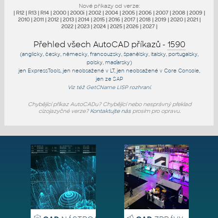
Nové příkazy od verze:
|
R12
|
R13
|
R14
|
2000
|
2000i
|
2002
|
2004
|
2005
|
2006
|
2007
|
2008
|
2009
|
2010
|
2011
|
2012
|
2013
|
2014
|
2015
|
2016
|
2017
|
2018
|
2019
|
2020
|
2021
|
2022
|
2023
|
2024
|
2025
|
2026
|
2027
|
Přehled všech AutoCAD příkazů -
1590
(anglicky, česky, německy, francouzsky, španělsky, italsky, portugalsky,
polsky, maďarsky)
jen
ExpressTools
, jen
neobsažené v LT
, jen
neobsažené v Core Console
,
jen
ze SAP
Viz též
GetCName
LISP rozhraní.
Chybějící příkaz AutoCADu? Chybějící nebo nesprávný překlad
cizojazyčné verze?
Kontaktujte nás
prosím pro opravu.