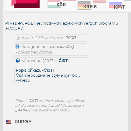
Příkaz
-PURGE
v jednotlivých jazykových verzích programu
AutoCAD:
V AutoCADu od verze
2000
Kategorie příkazu:
obslužný
• příkaz bez dialogu
Nápověda (2027):
-ČISTI
Popis příkazu -ČISTI:
Čistí nepoužívané styly a symboly
výkresu
Příkaz
-ČISTI
můžete spustit v jakékoliv
lokalizované verzi AutoCADu zadáním
_-PURGE
na příkazovém řádku.
-PURGE