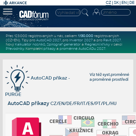
CZ
|
SK
|
EN
|
DE
Přes 123.000 registrovaných u nás, celkem
1.130.000
registrovaných
(CZ+EN)
. Tipy pro
AutoCAD 2027
, pro
Inventor 2027
a pro
Revit 2027
.
Nový
Kalkulátor nosníků
,
Spirograf generátor
a
Regresní křivky
v sekci
Převodníky
.
Kompletní
příkazy
a
proměnné AutoCADu 2027
.
Viz též
syst.proměnné
AutoCAD příkaz -
a
proměnné prostředí
PURGE
AutoCAD příkazy
CZ/EN/DE/FR/IT/ES/PT/PL/HU