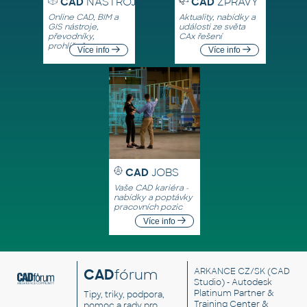
CAD
NÁSTROJE
CAD
ZPRÁVY
Online CAD, BIM a
Aktuality, nabídky a
GIS nástroje,
události ze světa
převodníky,
CAx řešení
prohlížeče
Více info
Více info
CAD
JOBS
Vaše CAD kariéra -
nabídky a poptávky
pracovních pozic
Více info
CAD
fórum
ARKANCE CZ/SK
(CAD
Studio) - Autodesk
Platinum Partner &
Tipy, triky, podpora,
Training Center &
pomoc a rady pro