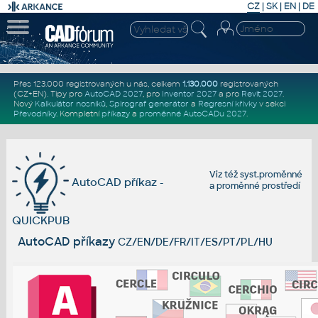
CZ
|
SK
|
EN
|
DE
Přes 123.000 registrovaných u nás, celkem
1.130.000
registrovaných
(CZ+EN)
. Tipy pro
AutoCAD 2027
, pro
Inventor 2027
a pro
Revit 2027
.
Nový
Kalkulátor nosníků
,
Spirograf generátor
a
Regresní křivky
v sekci
Převodníky
.
Kompletní
příkazy
a
proměnné AutoCADu 2027
.
Viz též
syst.proměnné
AutoCAD příkaz -
a
proměnné prostředí
QUICKPUB
AutoCAD příkazy
CZ/EN/DE/FR/IT/ES/PT/PL/HU