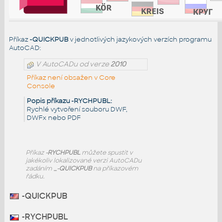
Příkaz
-QUICKPUB
v jednotlivých jazykových verzích programu
AutoCAD:
V AutoCADu od verze
2010
Příkaz není obsažen v Core
Console
Popis příkazu -RYCHPUBL:
Rychlé vytvoření souboru DWF,
DWFx nebo PDF
Příkaz
-RYCHPUBL
můžete spustit v
jakékoliv lokalizované verzi AutoCADu
zadáním
_-QUICKPUB
na příkazovém
řádku.
-QUICKPUB
-RYCHPUBL