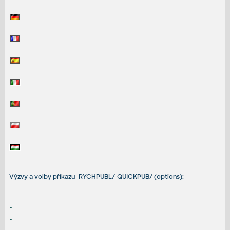
Výzvy a volby příkazu -RYCHPUBL/-QUICKPUB/ (options):
-
-
-