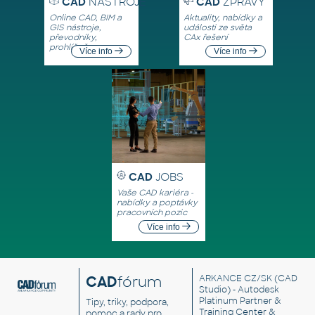
CAD
NÁSTROJE
CAD
ZPRÁVY
Online CAD, BIM a
Aktuality, nabídky a
GIS nástroje,
události ze světa
převodníky,
CAx řešení
prohlížeče
Více info
Více info
CAD
JOBS
Vaše CAD kariéra -
nabídky a poptávky
pracovních pozic
Více info
CAD
fórum
ARKANCE CZ/SK
(CAD
Studio) - Autodesk
Platinum Partner &
Tipy, triky, podpora,
Training Center &
pomoc a rady pro