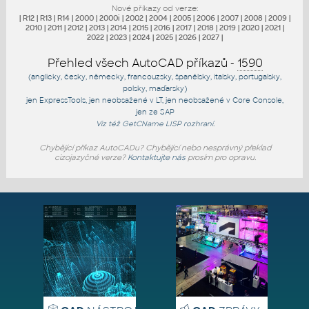
Nové příkazy od verze:
|
R12
|
R13
|
R14
|
2000
|
2000i
|
2002
|
2004
|
2005
|
2006
|
2007
|
2008
|
2009
|
2010
|
2011
|
2012
|
2013
|
2014
|
2015
|
2016
|
2017
|
2018
|
2019
|
2020
|
2021
|
2022
|
2023
|
2024
|
2025
|
2026
|
2027
|
Přehled všech AutoCAD příkazů -
1590
(anglicky, česky, německy, francouzsky, španělsky, italsky, portugalsky,
polsky, maďarsky)
jen
ExpressTools
, jen
neobsažené v LT
, jen
neobsažené v Core Console
,
jen
ze SAP
Viz též
GetCName
LISP rozhraní.
Chybějící příkaz AutoCADu? Chybějící nebo nesprávný překlad
cizojazyčné verze?
Kontaktujte nás
prosím pro opravu.