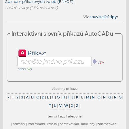
Seznam příkazových voleb (EN/CZ):
žádné volby (klíčová slova)
Viz
související tipy
:
Interaktivní slovník příkazů AutoCADu
Příkaz:
(
EN
nebo
CZ
)
Všechny příkazy:
|
-
|
+
|
?
|
3
|
A
|
B
|
C
|
D
|
E
|
F
|
G
|
H
|
I
|
J
|
K
|
L
|
M
|
N
|
O
|
P
|
Q
|
R
|
S
|
T
|
U
|
V
|
W
|
X
|
Z
|
Jen příkazy kategorie:
|
editační
|
informační
|
kreslicí
|
nastavovací
|
obslužný
|
zobrazovací
|