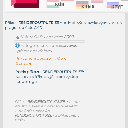
Příkaz
-RENDEROUTPUTSIZE
v jednotlivých jazykových verzích
programu AutoCAD:
V AutoCADu od verze
2009
Kategorie příkazu:
nastavovací
• příkaz bez dialogu
Příkaz není obsažen v Core
Console
Popis příkazu -RENDEROUTPUTSIZE:
Nastavuje šířku a výšku pro výstup
renderingu
Příkaz
-RENDEROUTPUTSIZE
můžete
spustit v jakékoliv lokalizované verzi
AutoCADu zadáním
_-
RENDEROUTPUTSIZE
na příkazovém
řádku.