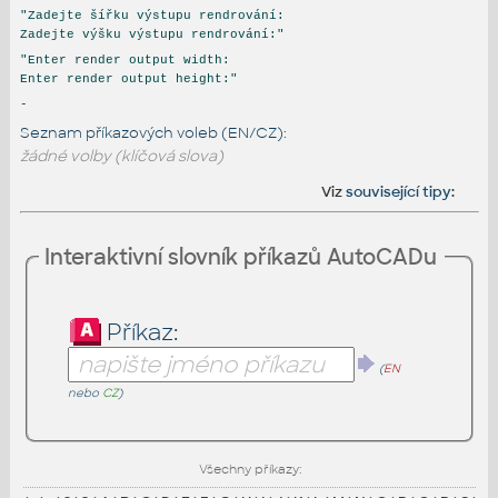
"Zadejte šířku výstupu rendrování:
Zadejte výšku výstupu rendrování:"
"Enter render output width:
Enter render output height:"
-
Seznam příkazových voleb (EN/CZ):
žádné volby (klíčová slova)
Viz
související tipy
:
Interaktivní slovník příkazů AutoCADu
Příkaz:
(
EN
nebo
CZ
)
Všechny příkazy: