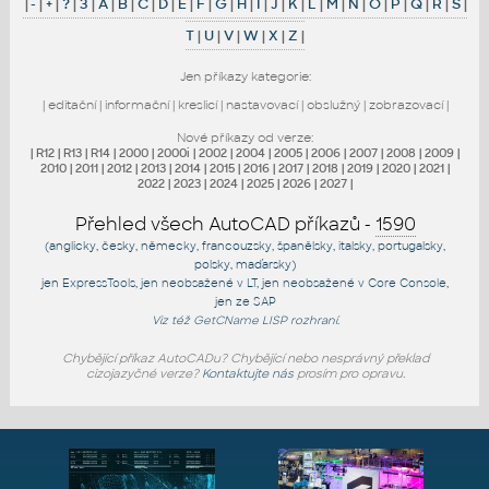
|
-
|
+
|
?
|
3
|
A
|
B
|
C
|
D
|
E
|
F
|
G
|
H
|
I
|
J
|
K
|
L
|
M
|
N
|
O
|
P
|
Q
|
R
|
S
|
T
|
U
|
V
|
W
|
X
|
Z
|
Jen příkazy kategorie:
|
editační
|
informační
|
kreslicí
|
nastavovací
|
obslužný
|
zobrazovací
|
Nové příkazy od verze:
|
R12
|
R13
|
R14
|
2000
|
2000i
|
2002
|
2004
|
2005
|
2006
|
2007
|
2008
|
2009
|
2010
|
2011
|
2012
|
2013
|
2014
|
2015
|
2016
|
2017
|
2018
|
2019
|
2020
|
2021
|
2022
|
2023
|
2024
|
2025
|
2026
|
2027
|
Přehled všech AutoCAD příkazů -
1590
(anglicky, česky, německy, francouzsky, španělsky, italsky, portugalsky,
polsky, maďarsky)
jen
ExpressTools
, jen
neobsažené v LT
, jen
neobsažené v Core Console
,
jen
ze SAP
Viz též
GetCName
LISP rozhraní.
Chybějící příkaz AutoCADu? Chybějící nebo nesprávný překlad
cizojazyčné verze?
Kontaktujte nás
prosím pro opravu.