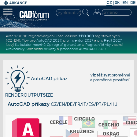
CZ
|
SK
|
EN
|
DE
Přes 123.000 registrovaných u nás, celkem
1.130.000
registrovaných
(CZ+EN)
. Tipy pro
AutoCAD 2027
, pro
Inventor 2027
a pro
Revit 2027
.
Nový
Kalkulátor nosníků
,
Spirograf generátor
a
Regresní křivky
v sekci
Převodníky
.
Kompletní
příkazy
a
proměnné AutoCADu 2027
.
Viz též
syst.proměnné
AutoCAD příkaz -
a
proměnné prostředí
RENDEROUTPUTSIZE
AutoCAD příkazy
CZ/EN/DE/FR/IT/ES/PT/PL/HU