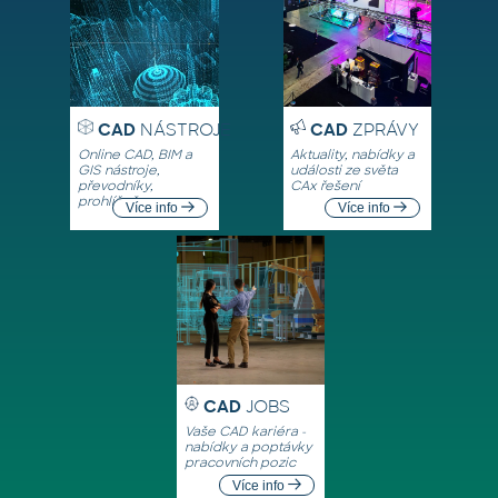
CAD
NÁSTROJE
CAD
ZPRÁVY
Online CAD, BIM a
Aktuality, nabídky a
GIS nástroje,
události ze světa
převodníky,
CAx řešení
prohlížeče
Více info
Více info
CAD
JOBS
Vaše CAD kariéra -
nabídky a poptávky
pracovních pozic
Více info