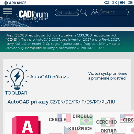
CZ
|
SK
|
EN
|
DE
Přes 123.000 registrovaných u nás, celkem
1.130.000
registrovaných
(CZ+EN)
. Tipy pro
AutoCAD 2027
, pro
Inventor 2027
a pro
Revit 2027
.
Nový
Kalkulátor nosníků
,
Spirograf generátor
a
Regresní křivky
v sekci
Převodníky
.
Kompletní
příkazy
a
proměnné AutoCADu 2027
.
Viz též
syst.proměnné
AutoCAD příkaz -
a
proměnné prostředí
TOOLBAR
AutoCAD příkazy
CZ/EN/DE/FR/IT/ES/PT/PL/HU