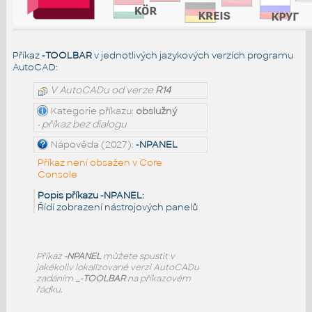
Příkaz
-TOOLBAR
v jednotlivých jazykových verzích programu
AutoCAD:
V AutoCADu od verze
R14
Kategorie příkazu:
obslužný
• příkaz bez dialogu
Nápověda (2027):
-NPANEL
Příkaz není obsažen v Core
Console
Popis příkazu -NPANEL:
Řídí zobrazení nástrojových panelů
Příkaz
-NPANEL
můžete spustit v
jakékoliv lokalizované verzi AutoCADu
zadáním
_-TOOLBAR
na příkazovém
řádku.