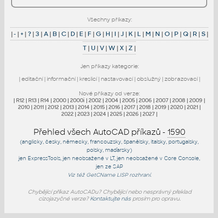
Všechny příkazy:
|
-
|
+
|
?
|
3
|
A
|
B
|
C
|
D
|
E
|
F
|
G
|
H
|
I
|
J
|
K
|
L
|
M
|
N
|
O
|
P
|
Q
|
R
|
S
|
T
|
U
|
V
|
W
|
X
|
Z
|
Jen příkazy kategorie:
|
editační
|
informační
|
kreslicí
|
nastavovací
|
obslužný
|
zobrazovací
|
Nové příkazy od verze:
|
R12
|
R13
|
R14
|
2000
|
2000i
|
2002
|
2004
|
2005
|
2006
|
2007
|
2008
|
2009
|
2010
|
2011
|
2012
|
2013
|
2014
|
2015
|
2016
|
2017
|
2018
|
2019
|
2020
|
2021
|
2022
|
2023
|
2024
|
2025
|
2026
|
2027
|
Přehled všech AutoCAD příkazů -
1590
(anglicky, česky, německy, francouzsky, španělsky, italsky, portugalsky,
polsky, maďarsky)
jen
ExpressTools
, jen
neobsažené v LT
, jen
neobsažené v Core Console
,
jen
ze SAP
Viz též
GetCName
LISP rozhraní.
Chybějící příkaz AutoCADu? Chybějící nebo nesprávný překlad
cizojazyčné verze?
Kontaktujte nás
prosím pro opravu.