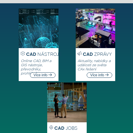
CAD
NÁSTROJE
CAD
ZPRÁVY
Online CAD, BIM a
Aktuality, nabídky a
GIS nástroje,
události ze světa
převodníky,
CAx řešení
prohlížeče
Více info
Více info
CAD
JOBS