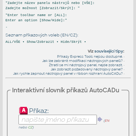
"Zadejte název panelu nástrojů nebo [VŠE]:
Zadejte možnost [Zobrazit/Skrýt]: "
"Enter toolbar name or [ALL]:
Enter an option [Show/Hide]:"
-
Seznam příkazových voleb (EN/CZ):
ALL/VŠE • Show/Zobrazit • Hide/Skrýt •
Viz
související tipy
:
Příkazy Express Tools nejsou dostupné.
•
Jak lze zabránit modifikaci nástrojových panelů?
•
Ztratil se mi nástrojový panel, nejde zobrazit.
•
Jak zobrazit požadovaný nástrojový panel?
•
Jak rychle zapnout nástrojový panel v ribbon rozhraní AutoCADu?
•
Interaktivní slovník příkazů AutoCADu
Příkaz:
(
EN
nebo
CZ
)