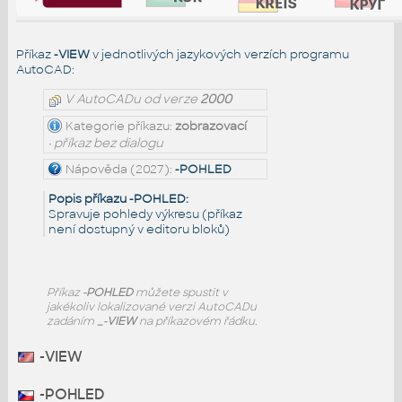
Příkaz
-VIEW
v jednotlivých jazykových verzích programu
AutoCAD:
V AutoCADu od verze
2000
Kategorie příkazu:
zobrazovací
• příkaz bez dialogu
Nápověda (2027):
-POHLED
Popis příkazu -POHLED:
Spravuje pohledy výkresu (příkaz
není dostupný v editoru bloků)
Příkaz
-POHLED
můžete spustit v
jakékoliv lokalizované verzi AutoCADu
zadáním
_-VIEW
na příkazovém řádku.
-VIEW
-POHLED