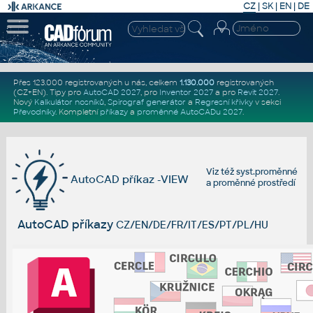
CZ
|
SK
|
EN
|
DE
Přes 123.000 registrovaných u nás, celkem
1.130.000
registrovaných
(CZ+EN)
. Tipy pro
AutoCAD 2027
, pro
Inventor 2027
a pro
Revit 2027
.
Nový
Kalkulátor nosníků
,
Spirograf generátor
a
Regresní křivky
v sekci
Převodníky
.
Kompletní
příkazy
a
proměnné AutoCADu 2027
.
Viz též
syst.proměnné
AutoCAD příkaz -VIEW
a
proměnné prostředí
AutoCAD příkazy
CZ/EN/DE/FR/IT/ES/PT/PL/HU