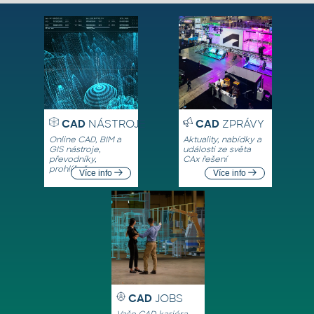
CAD
NÁSTROJE
CAD
ZPRÁVY
Online CAD, BIM a
Aktuality, nabídky a
GIS nástroje,
události ze světa
převodníky,
CAx řešení
prohlížeče
Více info
Více info
CAD
JOBS