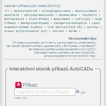
Seznam příkazových voleb (EN/CZ):
?/? • Delete/odsTraň • Orthographic/oRto • Restore/oBnov •
Save/ULož • sEttings/Nastavení • Window/Okno • Top/Horní •
Bottom/Dolní • Front/Přední • BAck/Zadní • Left/Levý • Righ
t/PRavý • Background/Pozadí • Categorize/Kategorie • Layer
snapshot/snímek hLadiny • live Section/živý řEz • Ucs/Uss •
Visual style/Vizuální styl • Yes/Ano • No/Ne •
Viz
související tipy
:
Při přepnutí pohledu se mi samy vypnou/zapnou určité hladiny.
•
Jak rozložit Základní pohled vygenerovaný z 3D modelu (ViewBase)?
•
Jak přepnout pohled podle navoleného USS (UCS)?
•
Zobrazení vektoru pohledu kamery AutoCADu.
•
Již bylo dosaženo horních/dolních mezí.
•
Interaktivní slovník příkazů AutoCADu
Příkaz:
(
EN
nebo
CZ
)