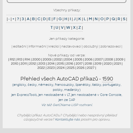
Všechny příkazy:
|
-
|
+
|
?
|
3
|
A
|
B
|
C
|
D
|
E
|
F
|
G
|
H
|
I
|
J
|
K
|
L
|
M
|
N
|
O
|
P
|
Q
|
R
|
S
|
T
|
U
|
V
|
W
|
X
|
Z
|
Jen příkazy kategorie:
|
editační
|
informační
|
kreslicí
|
nastavovací
|
obslužný
|
zobrazovací
|
Nové příkazy od verze:
|
R12
|
R13
|
R14
|
2000
|
2000i
|
2002
|
2004
|
2005
|
2006
|
2007
|
2008
|
2009
|
2010
|
2011
|
2012
|
2013
|
2014
|
2015
|
2016
|
2017
|
2018
|
2019
|
2020
|
2021
|
2022
|
2023
|
2024
|
2025
|
2026
|
2027
|
Přehled všech AutoCAD příkazů -
1590
(anglicky, česky, německy, francouzsky, španělsky, italsky, portugalsky,
polsky, maďarsky)
jen
ExpressTools
, jen
neobsažené v LT
, jen
neobsažené v Core Console
,
jen
ze SAP
Viz též
GetCName
LISP rozhraní.
Chybějící příkaz AutoCADu? Chybějící nebo nesprávný překlad
cizojazyčné verze?
Kontaktujte nás
prosím pro opravu.