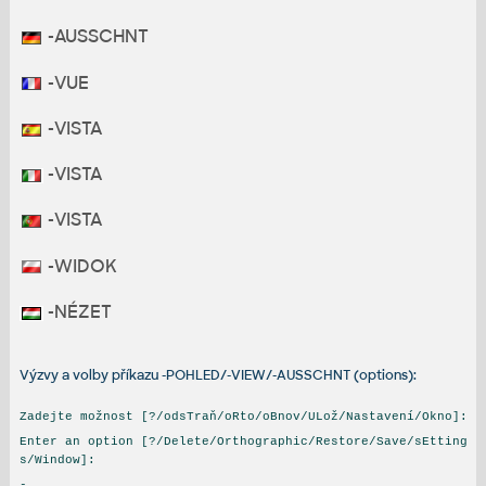
-AUSSCHNT
-VUE
-VISTA
-VISTA
-VISTA
-WIDOK
-NÉZET
Výzvy a volby příkazu -POHLED/-VIEW/-AUSSCHNT (options):
Zadejte možnost [?/odsTraň/oRto/oBnov/ULož/Nastavení/Okno]:
Enter an option [?/Delete/Orthographic/Restore/Save/sEtting
s/Window]:
-