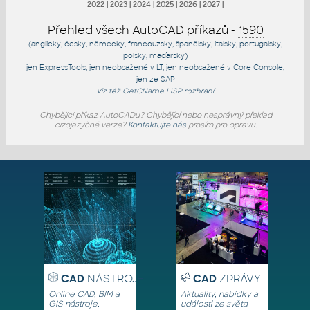
2022
|
2023
|
2024
|
2025
|
2026
|
2027
|
Přehled všech AutoCAD příkazů -
1590
(anglicky, česky, německy, francouzsky, španělsky, italsky, portugalsky,
polsky, maďarsky)
jen
ExpressTools
, jen
neobsažené v LT
, jen
neobsažené v Core Console
,
jen
ze SAP
Viz též
GetCName
LISP rozhraní.
Chybějící příkaz AutoCADu? Chybějící nebo nesprávný překlad
cizojazyčné verze?
Kontaktujte nás
prosím pro opravu.
CAD
NÁSTROJE
CAD
ZPRÁVY
Online CAD, BIM a
Aktuality, nabídky a
GIS nástroje,
události ze světa