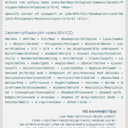
Určete roh výřezu nebo [Ano/Ne/Max/STínplot/Zamkni/obJekt/P
olygon/Obnov/Hladina/2/3/4] <Max>:
Specify corner of viewport or [ON/OFF/Fit/Shadeplot/Lock/Ob
ject/Polygonal/Restore/LAyer/2/3/4] <Fit>:
-
Seznam příkazových voleb (EN/CZ):
ON/Ano • OFF/Ne • Fit/Max • Shadeplot/STínplot • Lock/Zamkn
i • Object/obJekt • Polygonal/Polygon • Restore/Obnov • LAy
er/Hladina • 2/2 • 3/3 • 4/4 • As Displayed/Dle zobrazení •
Wireframe/dráTový • Hidden/Skrytý • Visual styles/Vizuální
styly • Rendered/Rendering • Arc/Oblouk • Close/Uzavři • Le
ngth/Délka • Undo/Zpět • Angle/úHel • CEnter/Střed • CLose/
Uzavři • Direction/Vektor • Line/úsEčka • Radius/Poloměr •
Second pt/Druhý bod • Endpoint of arc/Koncový bod oblouku •
Horizontal/Horizontálně • Vertical/Vertikálně • Above/Nad •
Below/Pod • Left/vLevo • Right/vpRavo • Yes/Ano • No/Ne • W
ireframe/Drátovýmodel • Hidden/Skryté • Realistic/Realistic
ké • Conceptual/Koncepční • Shaded/STínované • shaded with
Edges/stínované s Hranami • shades of Grey/odstínY šedé • S
Ketchy/Náčrt • X-ray/rentGen • Other/Jiné •
Viz
související tipy
:
Lze nějak zamknout několik výřezů?
•
Výřez v rozvržení nezobrazuje hranici, nelze jej vybrat.
•
Jak změnit existující výřez na nepravidelný polygonový výřez?
•