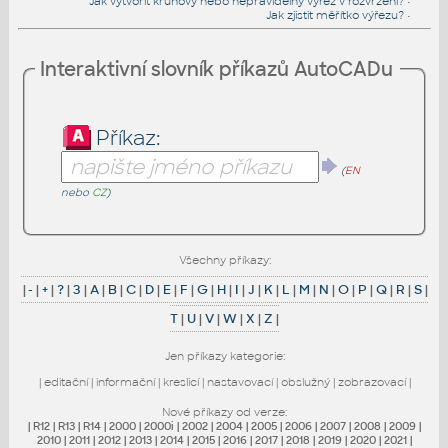
Jak vytvořit kruhový nebo nepravidelný výřez v rozvržení?
•
Jak zjistit měřítko výřezu?
•
Interaktivní slovník příkazů AutoCADu
Příkaz:
(
EN
nebo
CZ
)
Všechny příkazy:
|
-
|
+
|
?
|
3
|
A
|
B
|
C
|
D
|
E
|
F
|
G
|
H
|
I
|
J
|
K
|
L
|
M
|
N
|
O
|
P
|
Q
|
R
|
S
|
T
|
U
|
V
|
W
|
X
|
Z
|
Jen příkazy kategorie:
|
editační
|
informační
|
kreslicí
|
nastavovací
|
obslužný
|
zobrazovací
|
Nové příkazy od verze:
|
R12
|
R13
|
R14
|
2000
|
2000i
|
2002
|
2004
|
2005
|
2006
|
2007
|
2008
|
2009
|
2010
|
2011
|
2012
|
2013
|
2014
|
2015
|
2016
|
2017
|
2018
|
2019
|
2020
|
2021
|