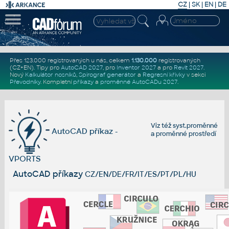
CZ
|
SK
|
EN
|
DE
Přes 123.000 registrovaných u nás, celkem
1.130.000
registrovaných
(CZ+EN)
. Tipy pro
AutoCAD 2027
, pro
Inventor 2027
a pro
Revit 2027
.
Nový
Kalkulátor nosníků
,
Spirograf generátor
a
Regresní křivky
v sekci
Převodníky
.
Kompletní
příkazy
a
proměnné AutoCADu 2027
.
Viz též
syst.proměnné
AutoCAD příkaz -
a
proměnné prostředí
VPORTS
AutoCAD příkazy
CZ/EN/DE/FR/IT/ES/PT/PL/HU