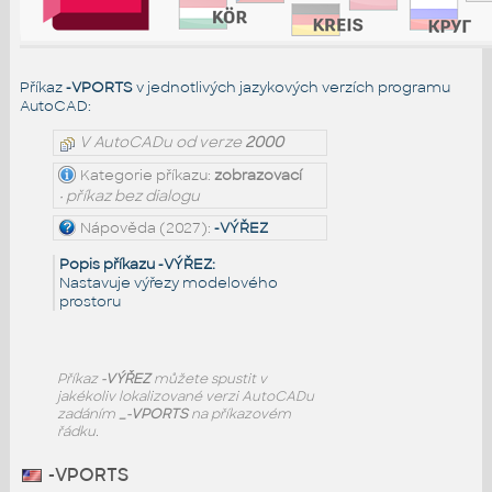
Příkaz
-VPORTS
v jednotlivých jazykových verzích programu
AutoCAD:
V AutoCADu od verze
2000
Kategorie příkazu:
zobrazovací
• příkaz bez dialogu
Nápověda (2027):
-VÝŘEZ
Popis příkazu -VÝŘEZ:
Nastavuje výřezy modelového
prostoru
Příkaz
-VÝŘEZ
můžete spustit v
jakékoliv lokalizované verzi AutoCADu
zadáním
_-VPORTS
na příkazovém
řádku.
-VPORTS