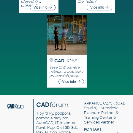
převodníky,
CAx řešení
prohlížeče
Více info
Více info
CAD
JOBS
Vaše CAD kariéra -
nabídky a poptávky
pracovních pozic
Více info
CAD
fórum
ARKANCE CZ/SK
(CAD
Studio) - Autodesk
Platinum Partner &
Tipy, triky, podpora,
Training Center &
pomoc a rady pro
Services Partner
AutoCAD, LT, Inventor,
Revit, Map, Civil 3D, 3ds
KONTAKT:
Max, Fusion, Forma,