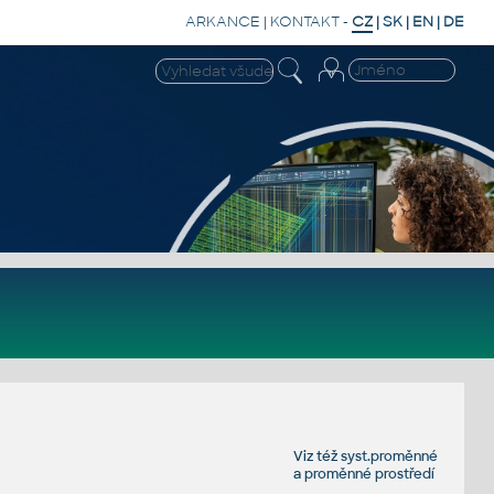
ARKANCE
|
KONTAKT
-
CZ
|
SK
|
EN
|
DE
Viz též
syst.proměnné
a
proměnné prostředí