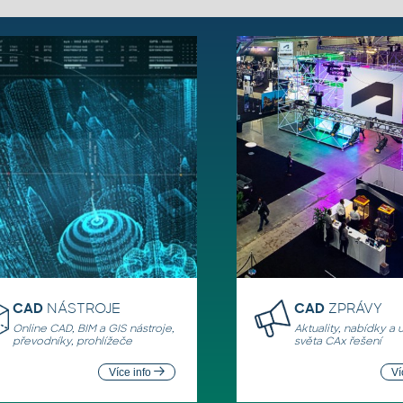
CAD
NÁSTROJE
CAD
ZPRÁVY
Online CAD, BIM a GIS nástroje,
Aktuality, nabídky a 
převodníky, prohlížeče
světa CAx řešení
Více info
Ví