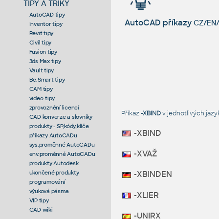
TIPY A TRIKY
AutoCAD tipy
AutoCAD příkazy
CZ/EN/
Inventor tipy
Revit tipy
Civil tipy
Fusion tipy
3ds Max tipy
Vault tipy
Be.Smart tipy
CAM tipy
video-tipy
zprovoznění licencí
Příkaz
-XBIND
v jednotlivých ja
CAD konverze a slovníky
produkty - SP,kódy,klíče
-XBIND
příkazy AutoCADu
sys.proměnné AutoCADu
-XVAŽ
env.proměnné AutoCADu
produkty Autodesk
ukončené produkty
-XBINDEN
programování
výuková pásma
-XLIER
VIP tipy
CAD wiki
-UNIRX