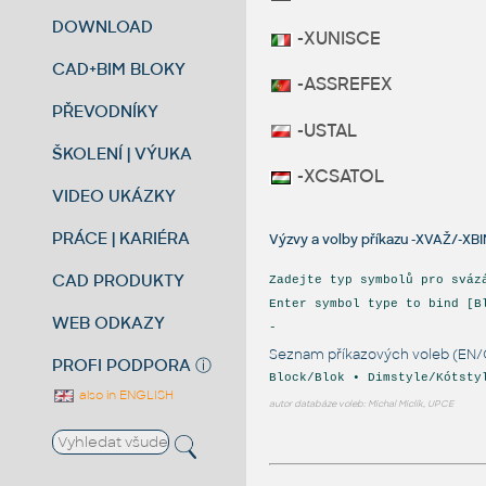
DOWNLOAD
-XUNISCE
CAD+BIM BLOKY
-ASSREFEX
PŘEVODNÍKY
-USTAL
ŠKOLENÍ | VÝUKA
-XCSATOL
VIDEO UKÁZKY
PRÁCE | KARIÉRA
Výzvy a volby příkazu -XVAŽ/-XB
CAD PRODUKTY
Zadejte typ symbolů pro sváz
Enter symbol type to bind [B
WEB ODKAZY
-
Seznam příkazových voleb (EN/
PROFI PODPORA
ⓘ
Block/Blok • Dimstyle/Kótsty
also in ENGLISH
autor databáze voleb: Michal Miclík, UPCE