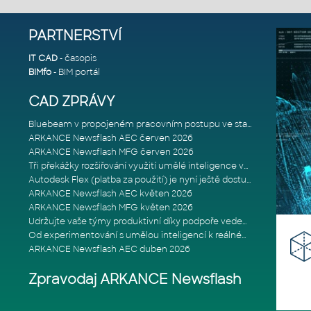
PARTNERSTVÍ
IT CAD
- časopis
BIMfo
- BIM portál
CAD ZPRÁVY
Bluebeam v propojeném pracovním postupu ve stavebnictví: Proč je int
ARKANCE Newsflash AEC červen 2026
ARKANCE Newsflash MFG červen 2026
Tři překážky rozšiřování využití umělé inteligence ve stavebním prům
Autodesk Flex (platba za použití) je nyní ještě dostupnější
ARKANCE Newsflash AEC květen 2026
ARKANCE Newsflash MFG květen 2026
Udržujte vaše týmy produktivní díky podpoře vedené odborníky
Od experimentování s umělou inteligencí k reálnému dopadu na podniká
ARKANCE Newsflash AEC duben 2026
Zpravodaj ARKANCE Newsflash