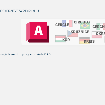
DE/FR/IT/ES/PT/PL/HU
zykových verzích programu AutoCAD: