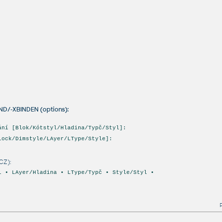
IND/-XBINDEN (options):
ání [Blok/Kótstyl/Hladina/Typč/Styl]:
lock/Dimstyle/LAyer/LType/Style]:
CZ):
l • LAyer/Hladina • LType/Typč • Style/Styl •