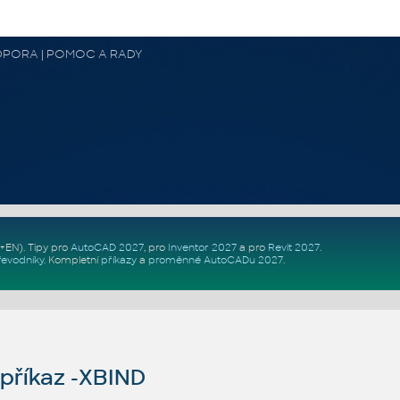
 PODPORA | POMOC A RADY
Z+EN)
. Tipy pro
AutoCAD 2027
, pro
Inventor 2027
a pro
Revit 2027
.
řevodníky
.
Kompletní
příkazy
a
proměnné AutoCADu 2027
.
příkaz -XBIND