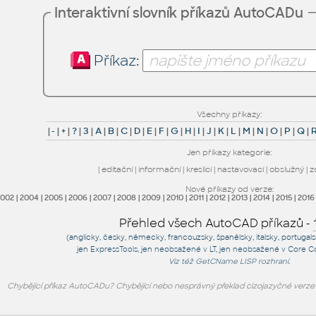
Interaktivní slovník příkazů AutoCADu
Příkaz:
Všechny příkazy:
|
-
|
+
|
?
|
3
|
A
|
B
|
C
|
D
|
E
|
F
|
G
|
H
|
I
|
J
|
K
|
L
|
M
|
N
|
O
|
P
|
Q
|
Jen příkazy kategorie:
|
editační
|
informační
|
kreslicí
|
nastavovací
|
obslužný
|
z
Nové příkazy od verze:
2002
|
2004
|
2005
|
2006
|
2007
|
2008
|
2009
|
2010
|
2011
|
2012
|
2013
|
2014
|
2015
|
2016
Přehled všech AutoCAD příkazů -
(anglicky, česky, německy, francouzsky, španělsky, italsky, portugal
jen
ExpressTools
, jen
neobsažené v LT
, jen
neobsažené v Core C
Viz též
GetCName
LISP rozhraní.
Chybějící příkaz AutoCADu? Chybějící nebo nesprávný překlad cizojazyčné verz