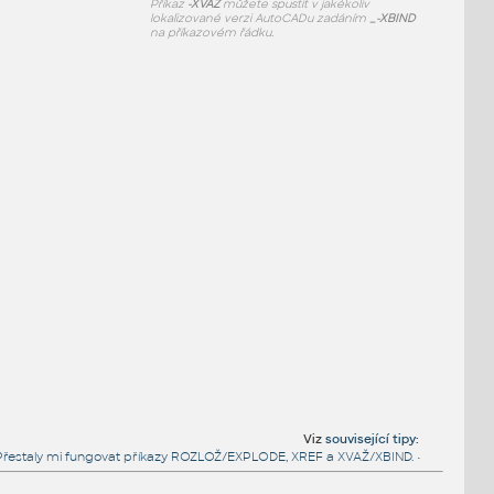
Příkaz
-XVAŽ
můžete spustit v jakékoliv
lokalizované verzi AutoCADu zadáním
_-XBIND
na příkazovém řádku.
Viz
související tipy
:
Přestaly mi fungovat příkazy ROZLOŽ/EXPLODE, XREF a XVAŽ/XBIND.
•