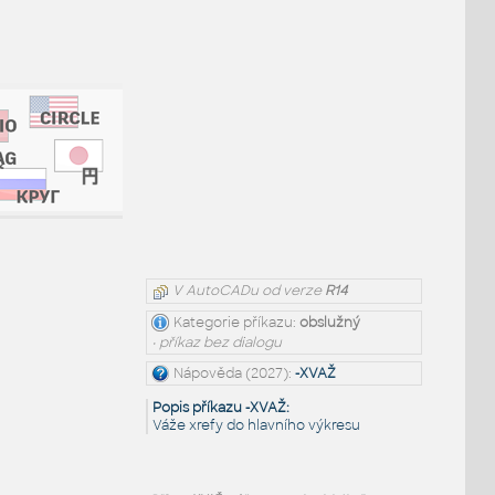
V AutoCADu od verze
R14
Kategorie příkazu:
obslužný
• příkaz bez dialogu
Nápověda (2027):
-XVAŽ
Popis příkazu -XVAŽ:
Váže xrefy do hlavního výkresu