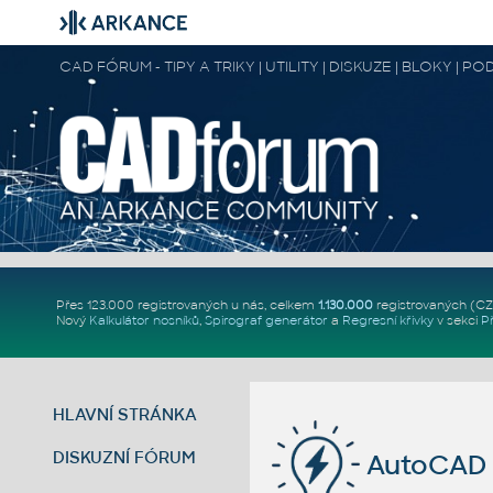
CAD FÓRUM - TIPY A TRIKY | UTILITY | DISKUZE | BLOKY |
Přes 123.000 registrovaných u nás, celkem
1.130.000
registrovaných (C
Nový
Kalkulátor nosníků
,
Spirograf generátor
a
Regresní křivky
v sekci
P
HLAVNÍ STRÁNKA
DISKUZNÍ FÓRUM
AutoCAD 