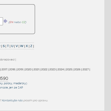
(
EN
nebo
CZ
)
R
|
S
|
T
|
U
|
V
|
W
|
X
|
Z
|
obrazovací
|
|
2017
|
2018
|
2019
|
2020
|
2021
|
2022
|
2023
|
2024
|
2025
|
2026
|
2027
|
1590
sky, polsky, maďarsky)
onsole
, jen
ze SAP
e?
Kontaktujte nás
prosím pro opravu.