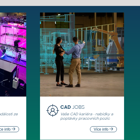
CAD
JOBS
události ze
Vaše CAD kariéra - nabídky a
poptávky pracovních pozic
ce info
Více info