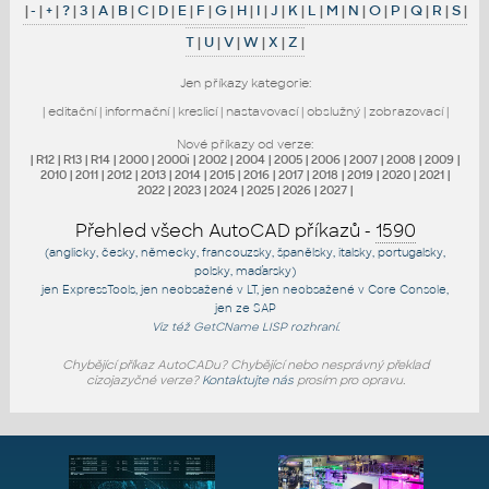
|
-
|
+
|
?
|
3
|
A
|
B
|
C
|
D
|
E
|
F
|
G
|
H
|
I
|
J
|
K
|
L
|
M
|
N
|
O
|
P
|
Q
|
R
|
S
|
T
|
U
|
V
|
W
|
X
|
Z
|
Jen příkazy kategorie:
|
editační
|
informační
|
kreslicí
|
nastavovací
|
obslužný
|
zobrazovací
|
Nové příkazy od verze:
|
R12
|
R13
|
R14
|
2000
|
2000i
|
2002
|
2004
|
2005
|
2006
|
2007
|
2008
|
2009
|
2010
|
2011
|
2012
|
2013
|
2014
|
2015
|
2016
|
2017
|
2018
|
2019
|
2020
|
2021
|
2022
|
2023
|
2024
|
2025
|
2026
|
2027
|
Přehled všech AutoCAD příkazů -
1590
(anglicky, česky, německy, francouzsky, španělsky, italsky, portugalsky,
polsky, maďarsky)
jen
ExpressTools
, jen
neobsažené v LT
, jen
neobsažené v Core Console
,
jen
ze SAP
Viz též
GetCName
LISP rozhraní.
Chybějící příkaz AutoCADu? Chybějící nebo nesprávný překlad
cizojazyčné verze?
Kontaktujte nás
prosím pro opravu.