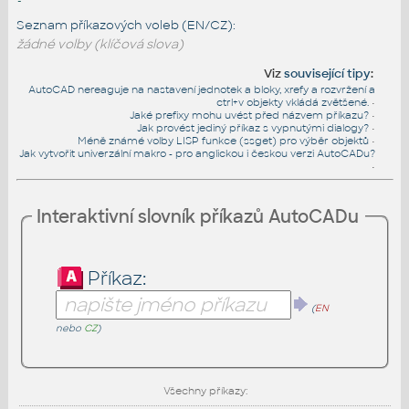
-
Seznam příkazových voleb (EN/CZ):
žádné volby (klíčová slova)
Viz
související tipy
:
AutoCAD nereaguje na nastavení jednotek a bloky, xrefy a rozvržení a
ctrl+v objekty vkládá zvětšené.
•
Jaké prefixy mohu uvést před názvem příkazu?
•
Jak provést jediný příkaz s vypnutými dialogy?
•
Méně známé volby LISP funkce (ssget) pro výběr objektů
•
Jak vytvořit univerzální makro - pro anglickou i českou verzi AutoCADu?
•
Interaktivní slovník příkazů AutoCADu
Příkaz:
(
EN
nebo
CZ
)
Všechny příkazy: