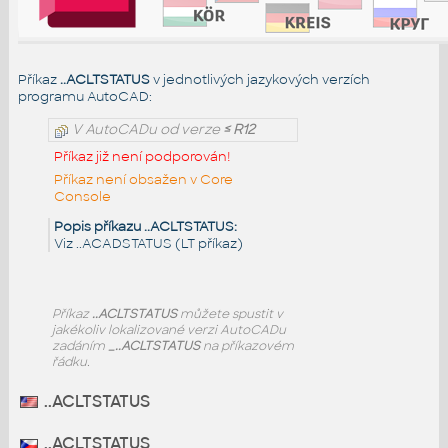
Příkaz
..ACLTSTATUS
v jednotlivých jazykových verzích
programu AutoCAD:
V AutoCADu od verze
≤ R12
Příkaz již není podporován!
Příkaz není obsažen v Core
Console
Popis příkazu ..ACLTSTATUS:
Viz ..ACADSTATUS (LT příkaz)
Příkaz
..ACLTSTATUS
můžete spustit v
jakékoliv lokalizované verzi AutoCADu
zadáním
_..ACLTSTATUS
na příkazovém
řádku.
..ACLTSTATUS
..ACLTSTATUS