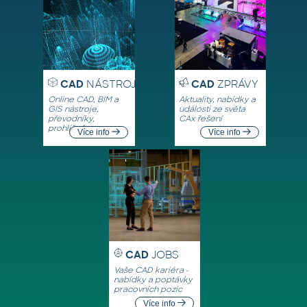
CAD
NÁSTROJE
CAD
ZPRÁVY
Online CAD, BIM a
Aktuality, nabídky a
GIS nástroje,
události ze světa
převodníky,
CAx řešení
prohlížeče
Více info
Více info
CAD
JOBS
Vaše CAD kariéra -
nabídky a poptávky
pracovních pozic
Více info