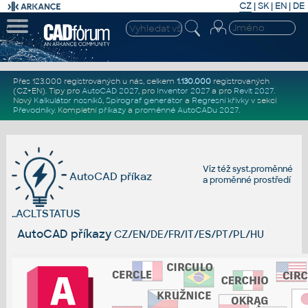
CZ
|
SK
|
EN
|
DE
Přes 123.000 registrovaných u nás, celkem
1.130.000
registrovaných
(CZ+EN)
. Tipy pro
AutoCAD 2027
, pro
Inventor 2027
a pro
Revit 2027
.
Nový
Kalkulátor nosníků
,
Spirograf generátor
a
Regresní křivky
v sekci
Převodníky
.
Kompletní
příkazy
a
proměnné AutoCADu 2027
.
Viz též
syst.proměnné
AutoCAD příkaz
a
proměnné prostředí
..ACLTSTATUS
AutoCAD příkazy
CZ/EN/DE/FR/IT/ES/PT/PL/HU