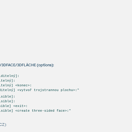
A/3DFACE/3DFLÄCHE (options):
iditelný]:
itelný]:
itelný] <konec>:
ditelný] <vytvoř trojstrannou plochu>:"
isible]:
isible]:
sible] <exit>:
isible] <create three-sided face>:"
CZ):