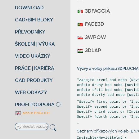
DOWNLOAD
3DFACCIA
CAD+BIM BLOKY
FACE3D
PŘEVODNÍKY
3WPOW
ŠKOLENÍ | VÝUKA
3DLAP
VIDEO UKÁZKY
PRÁCE | KARIÉRA
Výzvy a volby příkazu 3DPLOCH
CAD PRODUKTY
"Zadejte první bod nebo [Nev
Určete druhý bod nebo [Nevid
Určete třetí bod nebo [Nevid
WEB ODKAZY
Určete čtvrtý bod nebo [Nevi
"Specify first point or [Inv
PROFI PODPORA
ⓘ
Specify second point or [Inv
Specify third point or [Invi
also in ENGLISH
Specify fourth point or [Inv
-
Seznam příkazových voleb (EN/
Invisible/Neviditelný •