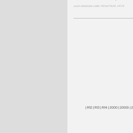
autor databáze voleb: Michal Miclík, UPCE
|
R12
|
R13
|
R14
|
2000
|
2000i
|