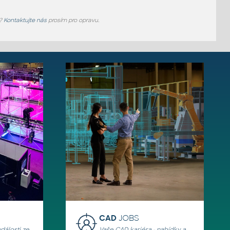
e?
Kontaktujte nás
prosím pro opravu.
CAD
JOBS
události ze
Vaše CAD kariéra - nabídky a