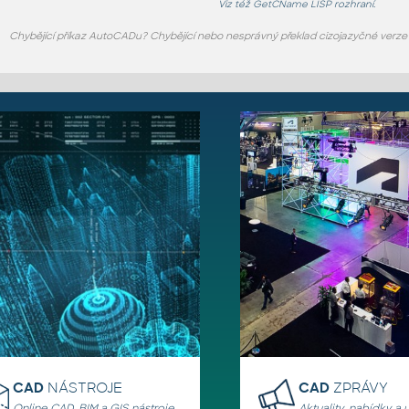
Viz též
GetCName
LISP rozhraní.
Chybějící příkaz AutoCADu? Chybějící nebo nesprávný překlad cizojazyčné verz
CAD
NÁSTROJE
CAD
ZPRÁVY
Online CAD, BIM a GIS nástroje,
Aktuality, nabídky a 