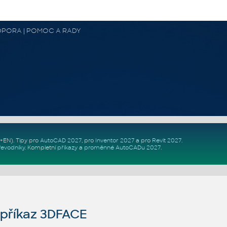
 PODPORA | POMOC A RADY
Z+EN)
. Tipy pro
AutoCAD 2027
, pro
Inventor 2027
a pro
Revit 2027
.
řevodníky
.
Kompletní
příkazy
a
proměnné AutoCADu 2027
.
příkaz 3DFACE