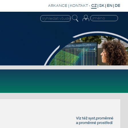
ARKANCE
|
KONTAKT
-
CZ
|
SK
|
EN
|
DE
Viz též
syst.proměnné
a
proměnné prostředí