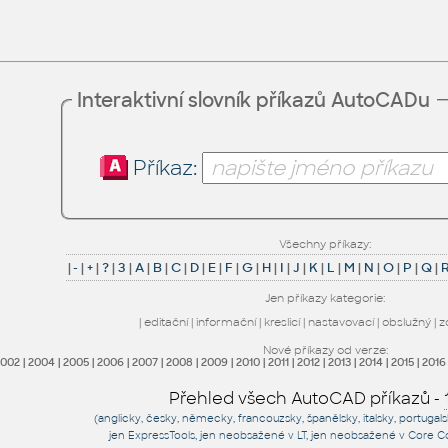
Interaktivní slovník příkazů AutoCADu
Příkaz:
Všechny příkazy:
|
-
|
+
|
?
|
3
|
A
|
B
|
C
|
D
|
E
|
F
|
G
|
H
|
I
|
J
|
K
|
L
|
M
|
N
|
O
|
P
|
Q
|
Jen příkazy kategorie:
|
editační
|
informační
|
kreslicí
|
nastavovací
|
obslužný
|
z
Nové příkazy od verze:
2002
|
2004
|
2005
|
2006
|
2007
|
2008
|
2009
|
2010
|
2011
|
2012
|
2013
|
2014
|
2015
|
2016
Přehled všech AutoCAD příkazů -
(anglicky, česky, německy, francouzsky, španělsky, italsky, portugal
jen
ExpressTools
, jen
neobsažené v LT
, jen
neobsažené v Core C