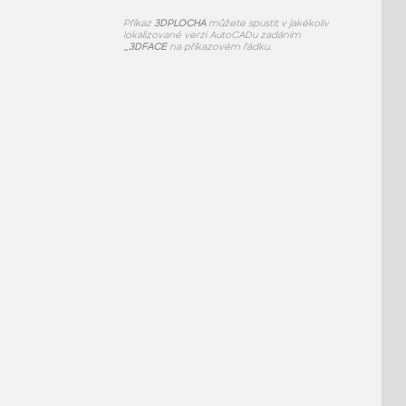
Příkaz
3DPLOCHA
můžete spustit v jakékoliv
lokalizované verzi AutoCADu zadáním
_3DFACE
na příkazovém řádku.