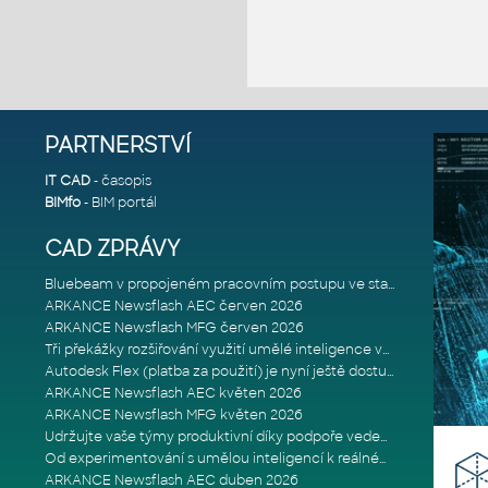
PARTNERSTVÍ
IT CAD
- časopis
BIMfo
- BIM portál
CAD ZPRÁVY
Bluebeam v propojeném pracovním postupu ve stavebnictví: Proč je int
ARKANCE Newsflash AEC červen 2026
ARKANCE Newsflash MFG červen 2026
Tři překážky rozšiřování využití umělé inteligence ve stavebním prům
Autodesk Flex (platba za použití) je nyní ještě dostupnější
ARKANCE Newsflash AEC květen 2026
ARKANCE Newsflash MFG květen 2026
Udržujte vaše týmy produktivní díky podpoře vedené odborníky
Od experimentování s umělou inteligencí k reálnému dopadu na podniká
ARKANCE Newsflash AEC duben 2026