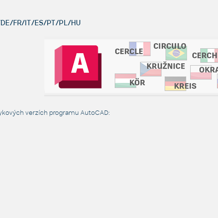
DE/FR/IT/ES/PT/PL/HU
azykových verzích programu AutoCAD: