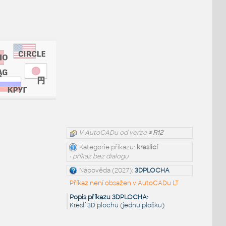
V AutoCADu od verze
≤ R12
Kategorie příkazu:
kreslicí
• příkaz bez dialogu
Nápověda (2027):
3DPLOCHA
Příkaz není obsažen v AutoCADu LT
Popis příkazu 3DPLOCHA:
Kreslí 3D plochu (jednu plošku)