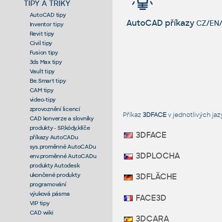
TIPY A TRIKY
AutoCAD tipy
AutoCAD příkazy
CZ/EN/
Inventor tipy
Revit tipy
Civil tipy
Fusion tipy
3ds Max tipy
Vault tipy
Be.Smart tipy
CAM tipy
video-tipy
zprovoznění licencí
Příkaz
3DFACE
v jednotlivých j
CAD konverze a slovníky
produkty - SP,kódy,klíče
3DFACE
příkazy AutoCADu
sys.proměnné AutoCADu
3DPLOCHA
env.proměnné AutoCADu
produkty Autodesk
ukončené produkty
3DFLÄCHE
programování
výuková pásma
FACE3D
VIP tipy
CAD wiki
3DCARA