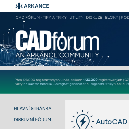
CAD FÓRUM - TIPY A TRIKY | UTILITY | DISKUZE | BLOKY |
Přes 123.000 registrovaných u nás, celkem
1.130.000
registrovaných (C
Nový
Kalkulátor nosníků
,
Spirograf generátor
a
Regresní křivky
v sekci
P
HLAVNÍ STRÁNKA
DISKUZNÍ FÓRUM
AutoCAD 