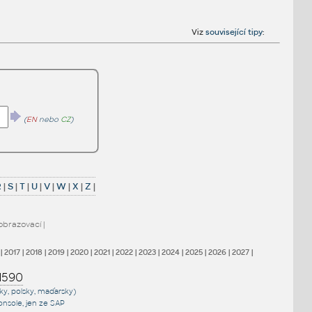
Viz
související tipy
:
(
EN
nebo
CZ
)
R
|
S
|
T
|
U
|
V
|
W
|
X
|
Z
|
obrazovací
|
|
2017
|
2018
|
2019
|
2020
|
2021
|
2022
|
2023
|
2024
|
2025
|
2026
|
2027
|
1590
sky, polsky, maďarsky)
onsole
, jen
ze SAP