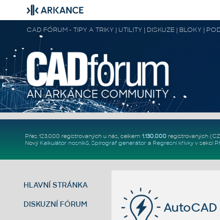
CAD FÓRUM - TIPY A TRIKY | UTILITY | DISKUZE | BLOKY |
Přes 123.000 registrovaných u nás, celkem
1.130.000
registrovaných (C
Nový
Kalkulátor nosníků
,
Spirograf generátor
a
Regresní křivky
v sekci
P
HLAVNÍ STRÁNKA
DISKUZNÍ FÓRUM
AutoCAD 