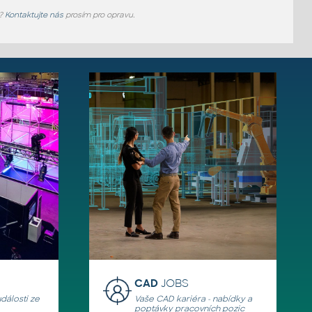
e?
Kontaktujte nás
prosím pro opravu.
CAD
JOBS
události ze
Vaše CAD kariéra - nabídky a
poptávky pracovních pozic