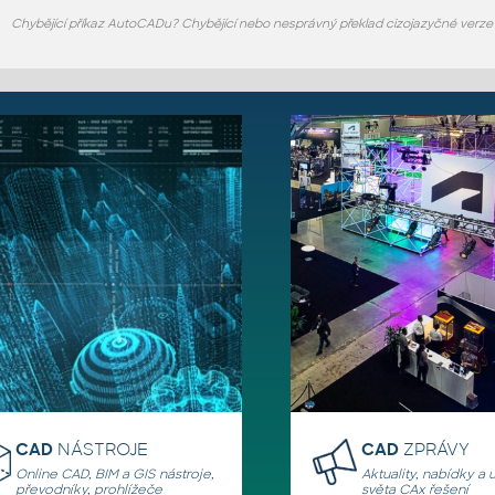
Chybějící příkaz AutoCADu? Chybějící nebo nesprávný překlad cizojazyčné verz
CAD
NÁSTROJE
CAD
ZPRÁVY
Online CAD, BIM a GIS nástroje,
Aktuality, nabídky a 
převodníky, prohlížeče
světa CAx řešení