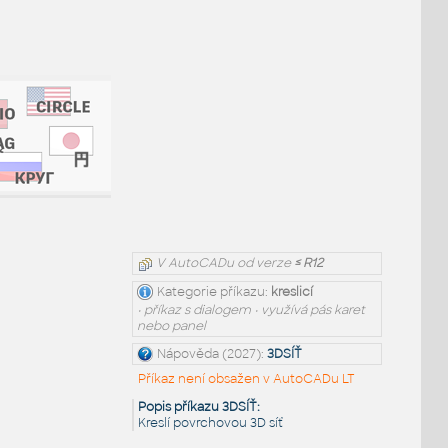
V AutoCADu od verze
≤ R12
Kategorie příkazu:
kreslicí
• příkaz s dialogem • využívá pás karet
nebo panel
Nápověda (2027):
3DSÍŤ
Příkaz není obsažen v AutoCADu LT
Popis příkazu 3DSÍŤ:
Kreslí povrchovou 3D síť