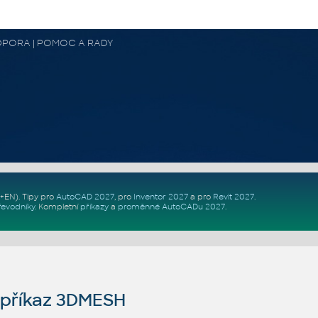
 PODPORA | POMOC A RADY
Z+EN)
. Tipy pro
AutoCAD 2027
, pro
Inventor 2027
a pro
Revit 2027
.
řevodníky
.
Kompletní
příkazy
a
proměnné AutoCADu 2027
.
příkaz 3DMESH