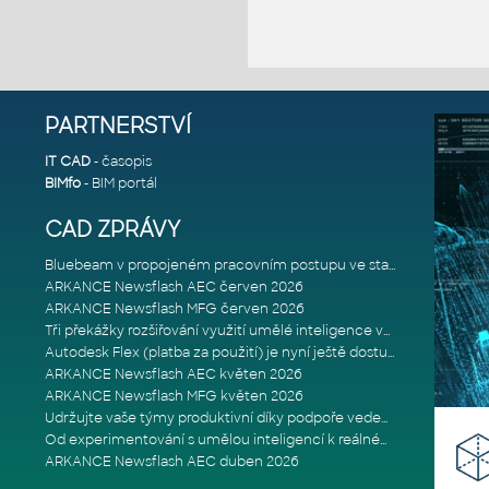
PARTNERSTVÍ
IT CAD
- časopis
BIMfo
- BIM portál
CAD ZPRÁVY
Bluebeam v propojeném pracovním postupu ve stavebnictví: Proč je int
ARKANCE Newsflash AEC červen 2026
ARKANCE Newsflash MFG červen 2026
Tři překážky rozšiřování využití umělé inteligence ve stavebním prům
Autodesk Flex (platba za použití) je nyní ještě dostupnější
ARKANCE Newsflash AEC květen 2026
ARKANCE Newsflash MFG květen 2026
Udržujte vaše týmy produktivní díky podpoře vedené odborníky
Od experimentování s umělou inteligencí k reálnému dopadu na podniká
ARKANCE Newsflash AEC duben 2026