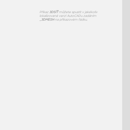
Příkaz
3DSÍŤ
můžete spustit v jakékoliv
lokalizované verzi AutoCADu zadáním
_3DMESH
na příkazovém řádku.