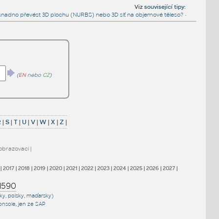
Viz
související tipy
:
snadno převést 3D plochu (NURBS) nebo 3D síť na objemové těleso?
•
(
EN
nebo
CZ
)
R
|
S
|
T
|
U
|
V
|
W
|
X
|
Z
|
obrazovací
|
|
2017
|
2018
|
2019
|
2020
|
2021
|
2022
|
2023
|
2024
|
2025
|
2026
|
2027
|
1590
sky, polsky, maďarsky)
onsole
, jen
ze SAP