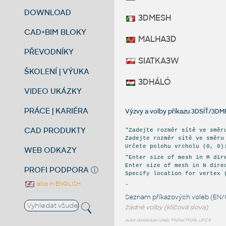
DOWNLOAD
3DMESH
CAD+BIM BLOKY
MALHA3D
PŘEVODNÍKY
SIATKA3W
ŠKOLENÍ | VÝUKA
3DHÁLÓ
VIDEO UKÁZKY
PRÁCE | KARIÉRA
Výzvy a volby příkazu 3DSÍŤ/3DM
CAD PRODUKTY
"Zadejte rozměr sítě ve směr
Zadejte rozměr sítě ve směru
Určete polohu vrcholu (0, 0)
WEB ODKAZY
"Enter size of mesh in M dir
Enter size of mesh in N dire
PROFI PODPORA
ⓘ
Specify location for vertex 
also in ENGLISH
-
Seznam příkazových voleb (EN/
žádné volby (klíčová slova)
autor databáze voleb: Michal Miclík, UPCE