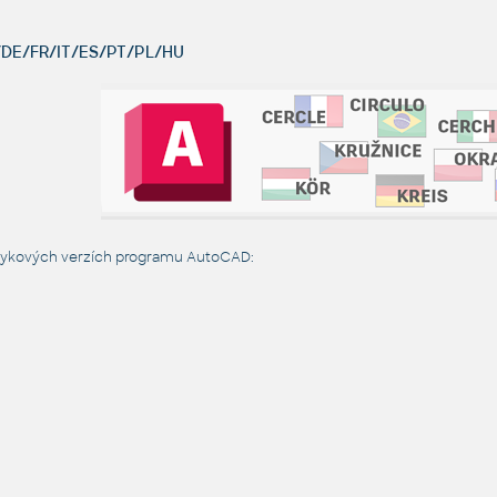
DE/FR/IT/ES/PT/PL/HU
azykových verzích programu AutoCAD: