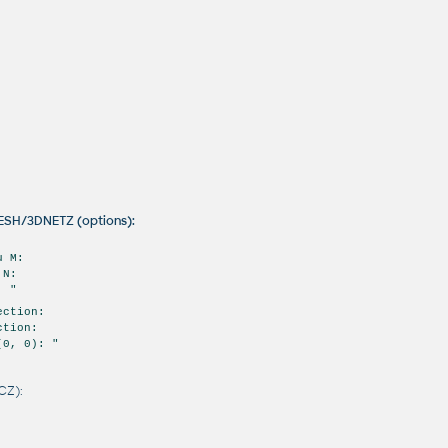
ESH/3DNETZ (options):
u M:
 N:
: "
ection:
ction:
(0, 0): "
CZ):