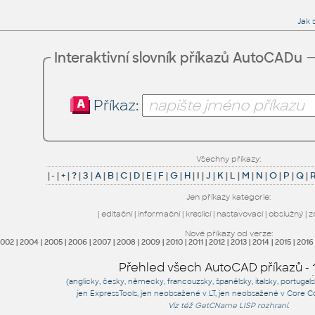
Jak 
Interaktivní slovník příkazů AutoCADu
Příkaz:
Všechny příkazy:
|
-
|
+
|
?
|
3
|
A
|
B
|
C
|
D
|
E
|
F
|
G
|
H
|
I
|
J
|
K
|
L
|
M
|
N
|
O
|
P
|
Q
|
Jen příkazy kategorie:
|
editační
|
informační
|
kreslicí
|
nastavovací
|
obslužný
|
z
Nové příkazy od verze:
2002
|
2004
|
2005
|
2006
|
2007
|
2008
|
2009
|
2010
|
2011
|
2012
|
2013
|
2014
|
2015
|
2016
Přehled všech AutoCAD příkazů -
(anglicky, česky, německy, francouzsky, španělsky, italsky, portugal
jen
ExpressTools
, jen
neobsažené v LT
, jen
neobsažené v Core C
Viz též
GetCName
LISP rozhraní.