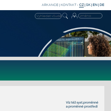
ARKANCE
|
KONTAKT
-
CZ
|
SK
|
EN
|
DE
Viz též
syst.proměnné
a
proměnné prostředí