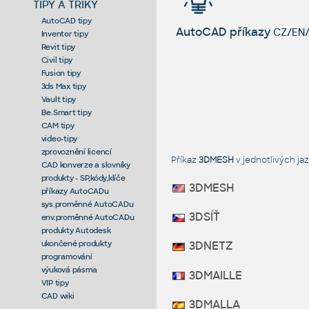
TIPY A TRIKY
AutoCAD tipy
AutoCAD příkazy
CZ/EN/
Inventor tipy
Revit tipy
Civil tipy
Fusion tipy
3ds Max tipy
Vault tipy
Be.Smart tipy
CAM tipy
video-tipy
zprovoznění licencí
Příkaz
3DMESH
v jednotlivých j
CAD konverze a slovníky
produkty - SP,kódy,klíče
3DMESH
příkazy AutoCADu
sys.proměnné AutoCADu
3DSÍŤ
env.proměnné AutoCADu
produkty Autodesk
ukončené produkty
3DNETZ
programování
výuková pásma
3DMAILLE
VIP tipy
CAD wiki
3DMALLA