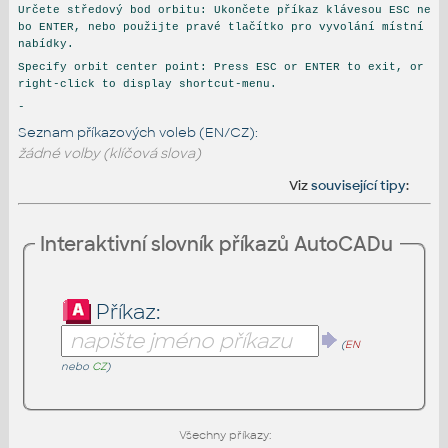
Určete středový bod orbitu: Ukončete příkaz klávesou ESC ne
bo ENTER, nebo použijte pravé tlačítko pro vyvolání místní
nabídky.
Specify orbit center point: Press ESC or ENTER to exit, or
right-click to display shortcut-menu.
-
Seznam příkazových voleb (EN/CZ):
žádné volby (klíčová slova)
Viz
související tipy
:
Interaktivní slovník příkazů AutoCADu
Příkaz:
(
EN
nebo
CZ
)
Všechny příkazy: