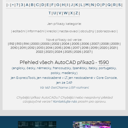
|
-
|
+
|
?
|
3
|
A
|
B
|
C
|
D
|
E
|
F
|
G
|
H
|
I
|
J
|
K
|
L
|
M
|
N
|
O
|
P
|
Q
|
R
|
S
|
T
|
U
|
V
|
W
|
X
|
Z
|
Jen příkazy kategorie:
|
editační
|
informační
|
kreslicí
|
nastavovací
|
obslužný
|
zobrazovací
|
Nové příkazy od verze:
|
R12
|
R13
|
R14
|
2000
|
2000i
|
2002
|
2004
|
2005
|
2006
|
2007
|
2008
|
2009
|
2010
|
2011
|
2012
|
2013
|
2014
|
2015
|
2016
|
2017
|
2018
|
2019
|
2020
|
2021
|
2022
|
2023
|
2024
|
2025
|
2026
|
2027
|
Přehled všech AutoCAD příkazů -
1590
(anglicky, česky, německy, francouzsky, španělsky, italsky, portugalsky,
polsky, maďarsky)
jen
ExpressTools
, jen
neobsažené v LT
, jen
neobsažené v Core Console
,
jen
ze SAP
Viz též
GetCName
LISP rozhraní.
Chybějící příkaz AutoCADu? Chybějící nebo nesprávný překlad
cizojazyčné verze?
Kontaktujte nás
prosím pro opravu.