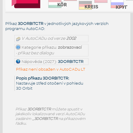
Příkaz
3DORBITCTR
v jednotlivých jazykových verzích
programu AutoCAD:
V AutoCADu od verze
2002
Kategorie příkazu:
zobrazovací
• příkaz bez dialogu
Nápověda (2027):
3DORBITCTR
Příkaz není obsažen v AutoCADu LT
Popis příkazu 3DORBITCTR:
Nastavuje střed otočení v pohledu
3D Orbit
Příkaz
3DORBITCTR
můžete spustit v
jakékoliv lokalizované verzi AutoCADu
zadáním
_3DORBITCTR
na příkazovém
řádku.