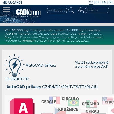
CZ
|
SK
|
EN
|
DE
Přes 123.000 registrovaných u nás, celkem
1.130.000
registrovaných
(CZ+EN)
. Tipy pro
AutoCAD 2027
, pro
Inventor 2027
a pro
Revit 2027
.
Nový
Kalkulátor nosníků
,
Spirograf generátor
a
Regresní křivky
v sekci
Převodníky
.
Kompletní
příkazy
a
proměnné AutoCADu 2027
.
Viz též
syst.proměnné
AutoCAD příkaz
a
proměnné prostředí
3DORBITCTR
AutoCAD příkazy
CZ/EN/DE/FR/IT/ES/PT/PL/HU