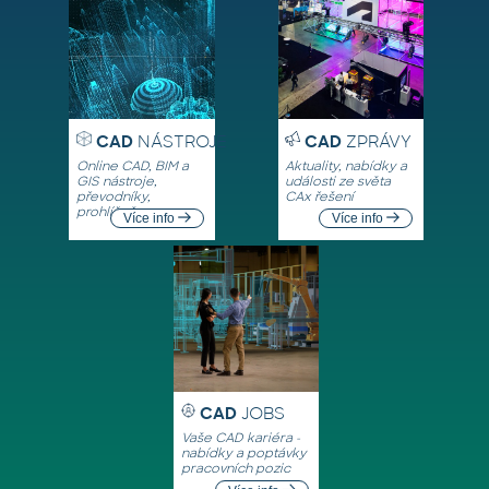
CAD
NÁSTROJE
CAD
ZPRÁVY
Online CAD, BIM a
Aktuality, nabídky a
GIS nástroje,
události ze světa
převodníky,
CAx řešení
prohlížeče
Více info
Více info
CAD
JOBS
Vaše CAD kariéra -
nabídky a poptávky
pracovních pozic