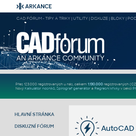
CAD FÓRUM - TIPY A TRIKY | UTILITY | DISKUZE | BLOKY |
Přes 123.000 registrovaných u nás, celkem
1.130.000
registrovaných (C
Nový
Kalkulátor nosníků
,
Spirograf generátor
a
Regresní křivky
v sekci
P
HLAVNÍ STRÁNKA
DISKUZNÍ FÓRUM
AutoCAD 