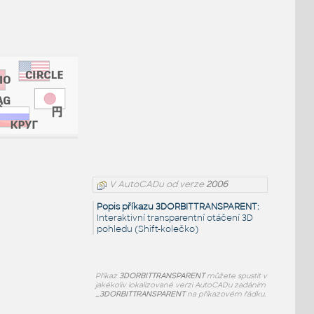
V AutoCADu od verze
2006
Popis příkazu 3DORBITTRANSPARENT:
Interaktivní transparentní otáčení 3D
pohledu (Shift-kolečko)
Příkaz
3DORBITTRANSPARENT
můžete spustit v
jakékoliv lokalizované verzi AutoCADu zadáním
_3DORBITTRANSPARENT
na příkazovém řádku.