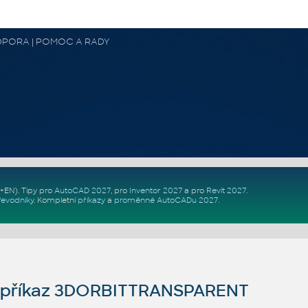
 PODPORA | POMOC A RADY
Z+EN)
. Tipy pro
AutoCAD 2027
, pro
Inventor 2027
a pro
Revit 2027
.
řevodníky
.
Kompletní
příkazy
a
proměnné AutoCADu 2027
.
příkaz 3DORBITTRANSPARENT