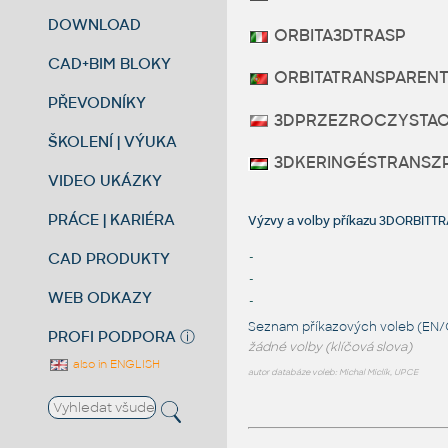
DOWNLOAD
ORBITA3DTRASP
CAD+BIM BLOKY
ORBITATRANSPAREN
PŘEVODNÍKY
3DPRZEZROCZYSTAO
ŠKOLENÍ | VÝUKA
3DKERINGÉSTRANSZ
VIDEO UKÁZKY
PRÁCE | KARIÉRA
Výzvy a volby příkazu 3DORBI
CAD PRODUKTY
-
-
WEB ODKAZY
-
Seznam příkazových voleb (EN/
PROFI PODPORA
ⓘ
žádné volby (klíčová slova)
also in ENGLISH
autor databáze voleb: Michal Miclík, UPCE