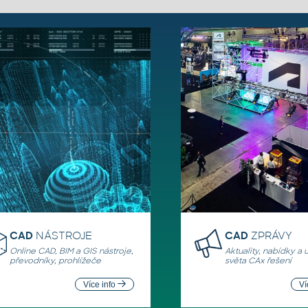
CAD
NÁSTROJE
CAD
ZPRÁVY
Online CAD, BIM a GIS nástroje,
Aktuality, nabídky a 
převodníky, prohlížeče
světa CAx řešení
Více info
Ví