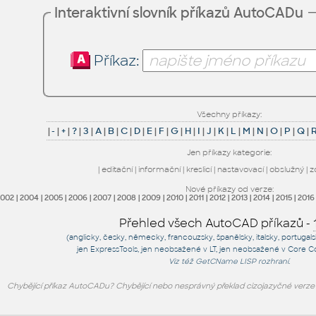
Interaktivní slovník příkazů AutoCADu
Příkaz:
Všechny příkazy:
|
-
|
+
|
?
|
3
|
A
|
B
|
C
|
D
|
E
|
F
|
G
|
H
|
I
|
J
|
K
|
L
|
M
|
N
|
O
|
P
|
Q
|
Jen příkazy kategorie:
|
editační
|
informační
|
kreslicí
|
nastavovací
|
obslužný
|
z
Nové příkazy od verze:
2002
|
2004
|
2005
|
2006
|
2007
|
2008
|
2009
|
2010
|
2011
|
2012
|
2013
|
2014
|
2015
|
2016
Přehled všech AutoCAD příkazů -
(anglicky, česky, německy, francouzsky, španělsky, italsky, portugal
jen
ExpressTools
, jen
neobsažené v LT
, jen
neobsažené v Core C
Viz též
GetCName
LISP rozhraní.
Chybějící příkaz AutoCADu? Chybějící nebo nesprávný překlad cizojazyčné verz