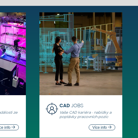
CAD
JOBS
události ze
Vaše CAD kariéra - nabídky a
poptávky pracovních pozic
ce info
Více info