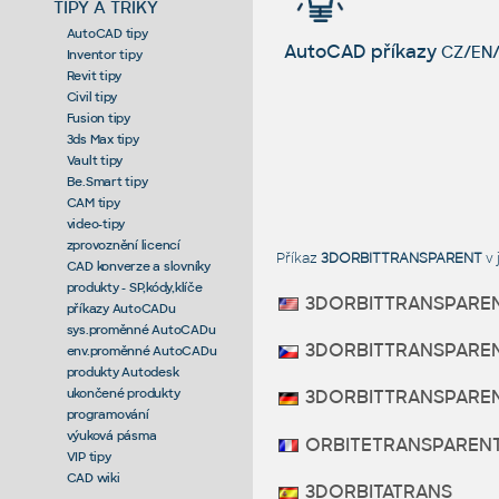
TIPY A TRIKY
AutoCAD tipy
AutoCAD příkazy
CZ/EN/
Inventor tipy
Revit tipy
Civil tipy
Fusion tipy
3ds Max tipy
Vault tipy
Be.Smart tipy
CAM tipy
video-tipy
zprovoznění licencí
Příkaz
3DORBITTRANSPARENT
v 
CAD konverze a slovníky
produkty - SP,kódy,klíče
3DORBITTRANSPARE
příkazy AutoCADu
sys.proměnné AutoCADu
3DORBITTRANSPARE
env.proměnné AutoCADu
produkty Autodesk
ukončené produkty
3DORBITTRANSPARE
programování
výuková pásma
ORBITETRANSPAREN
VIP tipy
CAD wiki
3DORBITATRANS