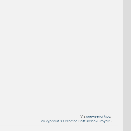
Viz
související tipy
:
Jak vypnout 3D orbit na Shift+kolečku myši?
•