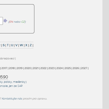
(
EN
nebo
CZ
)
R
|
S
|
T
|
U
|
V
|
W
|
X
|
Z
|
obrazovací
|
|
2017
|
2018
|
2019
|
2020
|
2021
|
2022
|
2023
|
2024
|
2025
|
2026
|
2027
|
1590
sky, polsky, maďarsky)
onsole
, jen
ze SAP
e?
Kontaktujte nás
prosím pro opravu.