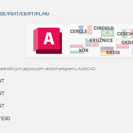
DE/FR/IT/ES/PT/PL/HU
jednotlivých jazykových verzích programu AutoCAD:
NT
NT
NT
TE3D