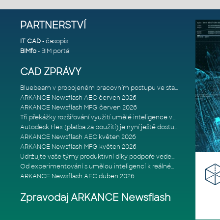
PARTNERSTVÍ
IT CAD
- časopis
BIMfo
- BIM portál
CAD ZPRÁVY
Bluebeam v propojeném pracovním postupu ve stavebnictví: Proč je int
ARKANCE Newsflash AEC červen 2026
ARKANCE Newsflash MFG červen 2026
Tři překážky rozšiřování využití umělé inteligence ve stavebním prům
Autodesk Flex (platba za použití) je nyní ještě dostupnější
ARKANCE Newsflash AEC květen 2026
ARKANCE Newsflash MFG květen 2026
Udržujte vaše týmy produktivní díky podpoře vedené odborníky
Od experimentování s umělou inteligencí k reálnému dopadu na podniká
ARKANCE Newsflash AEC duben 2026
Zpravodaj ARKANCE Newsflash