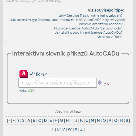
žádné volby (klíčová slova)
Viz
související tipy
:
Jaký Service Pack mám nainstalován?
•
Jak poznám typ licence, pod kterou mi běží AutoCAD? Kdy mi vyprší
časově omezená licence?
•
Aktivace licence AutoCADu "za pochodu".
•
Jak zjistit dobu trvání licence AutoCADu?
•
Atrakce v Rel.14
•
Interaktivní slovník příkazů AutoCADu
Příkaz:
(
EN
nebo
CZ
)
Všechny příkazy:
|
-
|
+
|
?
|
3
|
A
|
B
|
C
|
D
|
E
|
F
|
G
|
H
|
I
|
J
|
K
|
L
|
M
|
N
|
O
|
P
|
Q
|
R
|
S
|
T
|
U
|
V
|
W
|
X
|
Z
|