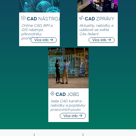
CAD
NÁSTROJE
CAD
ZPRÁVY
Online CAD, BIM a
Aktuality, nabídky a
GIS nástroje,
události ze světa
převodníky,
CAx řešení
prohlížeče
Více info
Více info
CAD
JOBS
Vaše CAD kariéra -
nabídky a poptávky
pracovních pozic
Více info