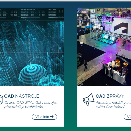
CAD
NÁSTROJE
CAD
ZPRÁVY
Online CAD, BIM a GIS nástroje,
Aktuality, nabídky a 
převodníky, prohlížeče
světa CAx řešení
Více info
Ví