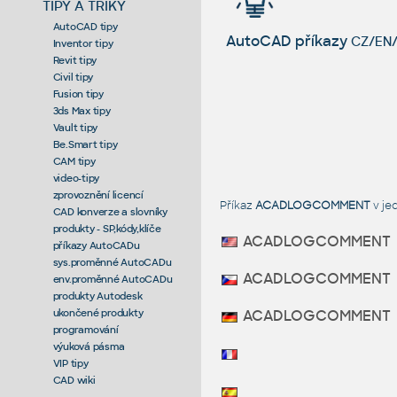
TIPY A TRIKY
AutoCAD tipy
AutoCAD příkazy
CZ/EN/
Inventor tipy
Revit tipy
Civil tipy
Fusion tipy
3ds Max tipy
Vault tipy
Be.Smart tipy
CAM tipy
video-tipy
zprovoznění licencí
Příkaz
ACADLOGCOMMENT
v je
CAD konverze a slovníky
produkty - SP,kódy,klíče
ACADLOGCOMMENT
příkazy AutoCADu
sys.proměnné AutoCADu
ACADLOGCOMMENT
env.proměnné AutoCADu
produkty Autodesk
ukončené produkty
ACADLOGCOMMENT
programování
výuková pásma
VIP tipy
CAD wiki