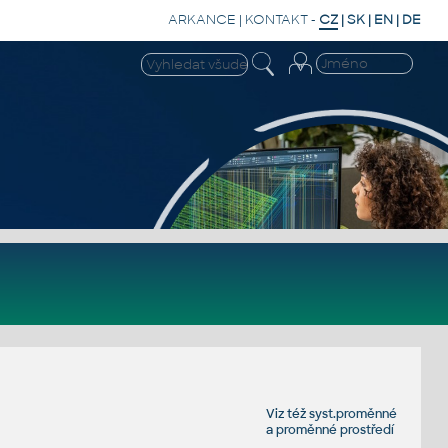
ARKANCE
|
KONTAKT
-
CZ
|
SK
|
EN
|
DE
Viz též
syst.proměnné
a
proměnné prostředí