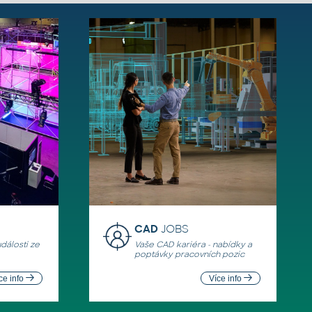
CAD
JOBS
události ze
Vaše CAD kariéra - nabídky a
poptávky pracovních pozic
ce info
Více info