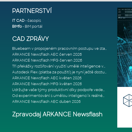
PARTNERSTVÍ
IT CAD
- časopis
BIMfo
- BIM portál
CAD ZPRÁVY
Bluebeam v propojeném pracovním postupu ve stavebnictví: Proč je int
ARKANCE Newsflash AEC červen 2026
ARKANCE Newsflash MFG červen 2026
Tři překážky rozšiřování využití umělé inteligence ve stavebním prům
Autodesk Flex (platba za použití) je nyní ještě dostupnější
ARKANCE Newsflash AEC květen 2026
ARKANCE Newsflash MFG květen 2026
Udržujte vaše týmy produktivní díky podpoře vedené odborníky
Od experimentování s umělou inteligencí k reálnému dopadu na podniká
ARKANCE Newsflash AEC duben 2026
Zpravodaj ARKANCE Newsflash