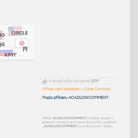
V AutoCADu od verze
2011
Příkaz není obsažen v Core Console
Popis příkazu ACADLOGCOMMENT:
Příkaz
ACADLOGCOMMENT
můžete spustit v
jakékoliv lokalizované verzi AutoCADu zadáním
_ACADLOGCOMMENT
na příkazovém řádku.