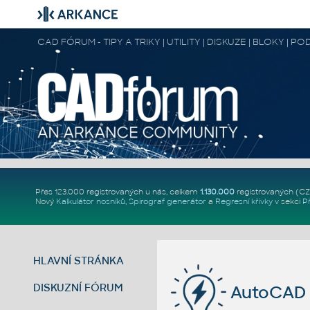
CAD FÓRUM - TIPY A TRIKY | UTILITY | DISKUZE | BLOKY |
Přes 123.000 registrovaných u nás, celkem
1.130.000
registrovaných (C
Nový
Kalkulátor nosníků
,
Spirograf generátor
a
Regresní křivky
v sekci
P
HLAVNÍ STRÁNKA
DISKUZNÍ FÓRUM
AutoCAD