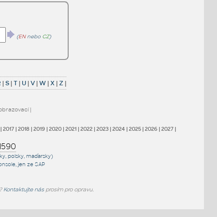
(
EN
nebo
CZ
)
R
|
S
|
T
|
U
|
V
|
W
|
X
|
Z
|
obrazovací
|
|
2017
|
2018
|
2019
|
2020
|
2021
|
2022
|
2023
|
2024
|
2025
|
2026
|
2027
|
1590
sky, polsky, maďarsky)
onsole
, jen
ze SAP
e?
Kontaktujte nás
prosím pro opravu.