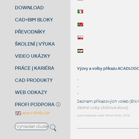
DOWNLOAD
CAD+BIM BLOKY
PŘEVODNÍKY
ŠKOLENÍ | VÝUKA
VIDEO UKÁZKY
PRÁCE | KARIÉRA
Výzvy a volby příkazu ACAD
CAD PRODUKTY
-
-
WEB ODKAZY
-
Seznam příkazových voleb (EN/
PROFI PODPORA
ⓘ
žádné volby (klíčová slova)
also in ENGLISH
autor databáze voleb: Michal Miclík, UPCE