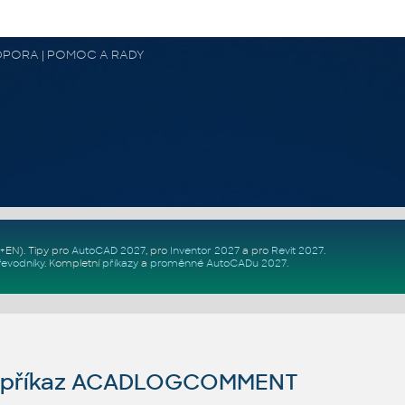
 PODPORA | POMOC A RADY
Z+EN)
. Tipy pro
AutoCAD 2027
, pro
Inventor 2027
a pro
Revit 2027
.
řevodníky
.
Kompletní
příkazy
a
proměnné AutoCADu 2027
.
 příkaz ACADLOGCOMMENT