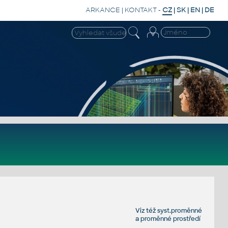
ARKANCE
|
KONTAKT
-
CZ
|
SK
|
EN
|
DE
Viz též
syst.proměnné
a
proměnné prostředí