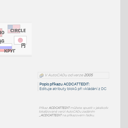
V AutoCADu od verze
2005
Popis příkazu ACDCATTEDIT:
Edituje atributy bloků při vkládání z DC
Příkaz
ACDCATTEDIT
můžete spustit v jakékoliv
lokalizované verzi AutoCADu zadáním
_ACDCATTEDIT
na příkazovém řádku.