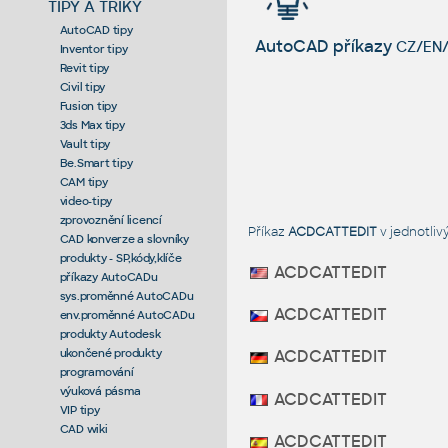
TIPY A TRIKY
AutoCAD tipy
AutoCAD příkazy
CZ/EN/
Inventor tipy
Revit tipy
Civil tipy
Fusion tipy
3ds Max tipy
Vault tipy
Be.Smart tipy
CAM tipy
video-tipy
zprovoznění licencí
Příkaz
ACDCATTEDIT
v jednotli
CAD konverze a slovníky
produkty - SP,kódy,klíče
ACDCATTEDIT
příkazy AutoCADu
sys.proměnné AutoCADu
ACDCATTEDIT
env.proměnné AutoCADu
produkty Autodesk
ukončené produkty
ACDCATTEDIT
programování
výuková pásma
ACDCATTEDIT
VIP tipy
CAD wiki
ACDCATTEDIT