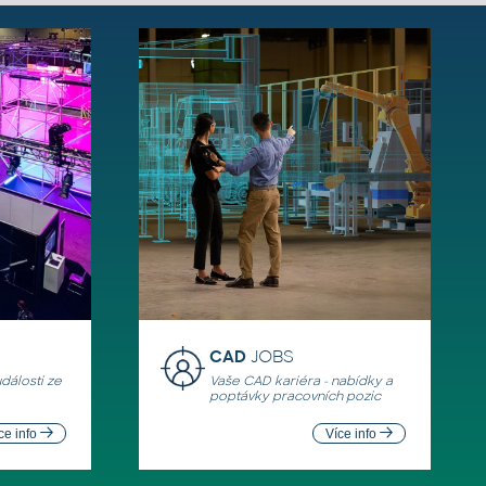
CAD
JOBS
události ze
Vaše CAD kariéra - nabídky a
poptávky pracovních pozic
ce info
Více info