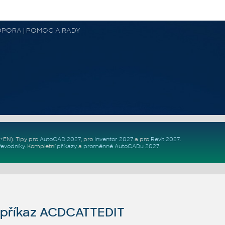
 PODPORA | POMOC A RADY
Z+EN)
. Tipy pro
AutoCAD 2027
, pro
Inventor 2027
a pro
Revit 2027
.
řevodníky
.
Kompletní
příkazy
a
proměnné AutoCADu 2027
.
příkaz ACDCATTEDIT