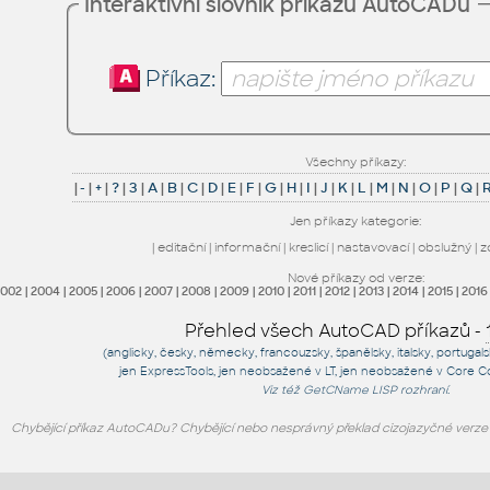
Interaktivní slovník příkazů AutoCADu
Příkaz:
Všechny příkazy:
|
-
|
+
|
?
|
3
|
A
|
B
|
C
|
D
|
E
|
F
|
G
|
H
|
I
|
J
|
K
|
L
|
M
|
N
|
O
|
P
|
Q
|
Jen příkazy kategorie:
|
editační
|
informační
|
kreslicí
|
nastavovací
|
obslužný
|
z
Nové příkazy od verze:
2002
|
2004
|
2005
|
2006
|
2007
|
2008
|
2009
|
2010
|
2011
|
2012
|
2013
|
2014
|
2015
|
2016
Přehled všech AutoCAD příkazů -
(anglicky, česky, německy, francouzsky, španělsky, italsky, portugal
jen
ExpressTools
, jen
neobsažené v LT
, jen
neobsažené v Core C
Viz též
GetCName
LISP rozhraní.
Chybějící příkaz AutoCADu? Chybějící nebo nesprávný překlad cizojazyčné verz