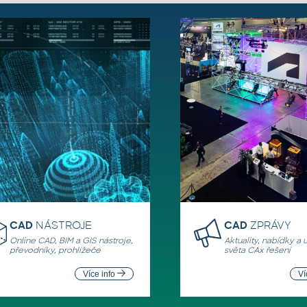
CAD
NÁSTROJE
CAD
ZPRÁVY
Online CAD, BIM a GIS nástroje,
Aktuality, nabídky a 
převodníky, prohlížeče
světa CAx řešení
Více info
Ví