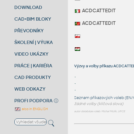
DOWNLOAD
ACDCATTEDIT
CAD+BIM BLOKY
ACDCATTEDIT
PŘEVODNÍKY
ŠKOLENÍ | VÝUKA
VIDEO UKÁZKY
PRÁCE | KARIÉRA
Výzvy a volby příkazu ACDCATT
CAD PRODUKTY
-
-
WEB ODKAZY
-
Seznam příkazových voleb (EN/
PROFI PODPORA
ⓘ
žádné volby (klíčová slova)
also in ENGLISH
autor databáze voleb: Michal Miclík, UPCE