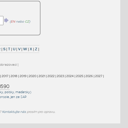
(
EN
nebo
CZ
)
R
|
S
|
T
|
U
|
V
|
W
|
X
|
Z
|
obrazovací
|
|
2017
|
2018
|
2019
|
2020
|
2021
|
2022
|
2023
|
2024
|
2025
|
2026
|
2027
|
1590
sky, polsky, maďarsky)
onsole
, jen
ze SAP
e?
Kontaktujte nás
prosím pro opravu.