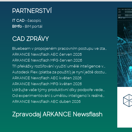
PARTNERSTVÍ
IT CAD
- časopis
BIMfo
- BIM portál
CAD ZPRÁVY
Bluebeam v propojeném pracovním postupu ve stavebnictví: Proč je int
ARKANCE Newsflash AEC červen 2026
ARKANCE Newsflash MFG červen 2026
Tři překážky rozšiřování využití umělé inteligence ve stavebním prům
Autodesk Flex (platba za použití) je nyní ještě dostupnější
ARKANCE Newsflash AEC květen 2026
ARKANCE Newsflash MFG květen 2026
Udržujte vaše týmy produktivní díky podpoře vedené odborníky
Od experimentování s umělou inteligencí k reálnému dopadu na podniká
ARKANCE Newsflash AEC duben 2026
Zpravodaj ARKANCE Newsflash