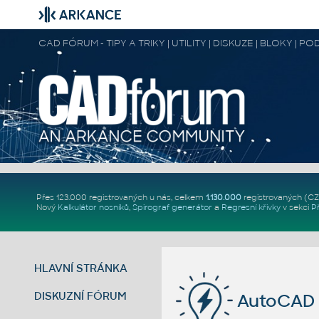
CAD FÓRUM - TIPY A TRIKY | UTILITY | DISKUZE | BLOKY |
Přes 123.000 registrovaných u nás, celkem
1.130.000
registrovaných (C
Nový
Kalkulátor nosníků
,
Spirograf generátor
a
Regresní křivky
v sekci
P
HLAVNÍ STRÁNKA
DISKUZNÍ FÓRUM
AutoCAD 