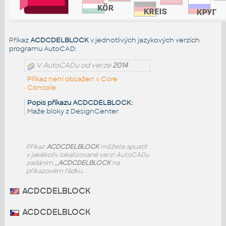
Příkaz
ACDCDELBLOCK
v jednotlivých jazykových verzích
programu AutoCAD:
V AutoCADu od verze
2014
Příkaz není obsažen v Core
Console
Popis příkazu ACDCDELBLOCK:
Maže bloky z DesignCenter
Příkaz
ACDCDELBLOCK
můžete spustit
v jakékoliv lokalizované verzi AutoCADu
zadáním
_ACDCDELBLOCK
na
příkazovém řádku.
ACDCDELBLOCK
ACDCDELBLOCK