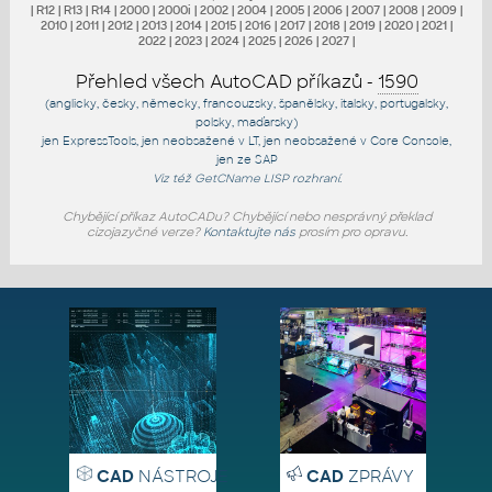
|
R12
|
R13
|
R14
|
2000
|
2000i
|
2002
|
2004
|
2005
|
2006
|
2007
|
2008
|
2009
|
2010
|
2011
|
2012
|
2013
|
2014
|
2015
|
2016
|
2017
|
2018
|
2019
|
2020
|
2021
|
2022
|
2023
|
2024
|
2025
|
2026
|
2027
|
Přehled všech AutoCAD příkazů -
1590
(anglicky, česky, německy, francouzsky, španělsky, italsky, portugalsky,
polsky, maďarsky)
jen
ExpressTools
, jen
neobsažené v LT
, jen
neobsažené v Core Console
,
jen
ze SAP
Viz též
GetCName
LISP rozhraní.
Chybějící příkaz AutoCADu? Chybějící nebo nesprávný překlad
cizojazyčné verze?
Kontaktujte nás
prosím pro opravu.
CAD
NÁSTROJE
CAD
ZPRÁVY