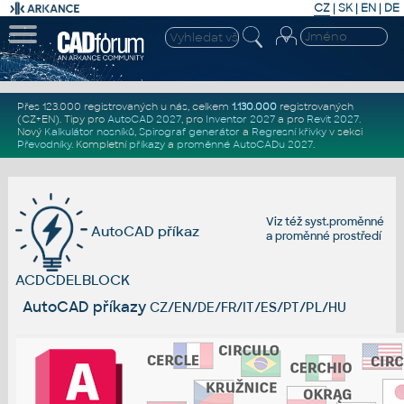
CZ
|
SK
|
EN
|
DE
Přes 123.000 registrovaných u nás, celkem
1.130.000
registrovaných
(CZ+EN)
. Tipy pro
AutoCAD 2027
, pro
Inventor 2027
a pro
Revit 2027
.
Nový
Kalkulátor nosníků
,
Spirograf generátor
a
Regresní křivky
v sekci
Převodníky
.
Kompletní
příkazy
a
proměnné AutoCADu 2027
.
Viz též
syst.proměnné
AutoCAD příkaz
a
proměnné prostředí
ACDCDELBLOCK
AutoCAD příkazy
CZ/EN/DE/FR/IT/ES/PT/PL/HU