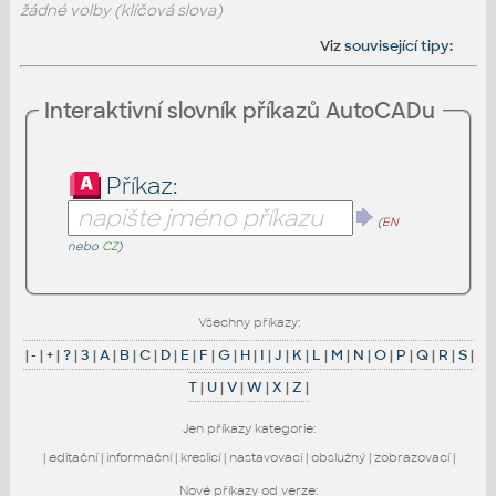
žádné volby (klíčová slova)
Viz
související tipy
:
Interaktivní slovník příkazů AutoCADu
Příkaz:
(
EN
nebo
CZ
)
Všechny příkazy:
|
-
|
+
|
?
|
3
|
A
|
B
|
C
|
D
|
E
|
F
|
G
|
H
|
I
|
J
|
K
|
L
|
M
|
N
|
O
|
P
|
Q
|
R
|
S
|
T
|
U
|
V
|
W
|
X
|
Z
|
Jen příkazy kategorie:
|
editační
|
informační
|
kreslicí
|
nastavovací
|
obslužný
|
zobrazovací
|
Nové příkazy od verze: