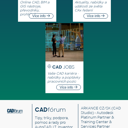
Online CAD, BIM a
Aktuality, nabídky a
GIS nástroje,
události ze světa
převodníky,
CAx řešení
prohlížeče
Více info
Více info
CAD
JOBS
Vaše CAD kariéra -
nabídky a poptávky
pracovních pozic
Více info
CAD
fórum
ARKANCE CZ/SK
(CAD
Studio) - Autodesk
Platinum Partner &
Tipy, triky, podpora,
Training Center &
pomoc a rady pro
Services Partner
AutoCAD, LT, Inventor,