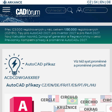
CZ
|
SK
|
EN
|
DE
Přes 123.000 registrovaných u nás, celkem
1.130.000
registrovaných
(CZ+EN)
. Tipy pro
AutoCAD 2027
, pro
Inventor 2027
a pro
Revit 2027
.
Nový
Kalkulátor nosníků
,
Spirograf generátor
a
Regresní křivky
v sekci
Převodníky
.
Kompletní
příkazy
a
proměnné AutoCADu 2027
.
Viz též
syst.proměnné
AutoCAD příkaz
a
proměnné prostředí
ACDCDWGASXREF
AutoCAD příkazy
CZ/EN/DE/FR/IT/ES/PT/PL/HU