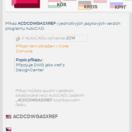
Příkaz
ACDCDWGASXREF
v jednotlivých jazykových verzích
programu AutoCAD:
V AutoCADu od verze
2014
Příkaz není obsažen v Core
Console
Popis příkazu :
Připojuje DWG jako xref z
DesignCenter
Příkaz
můžete spustit v jakékoliv
lokalizované verzi AutoCADu zadáním
_ACDCDWGASXREF
na příkazovém
řádku.
ACDCDWGASXREF