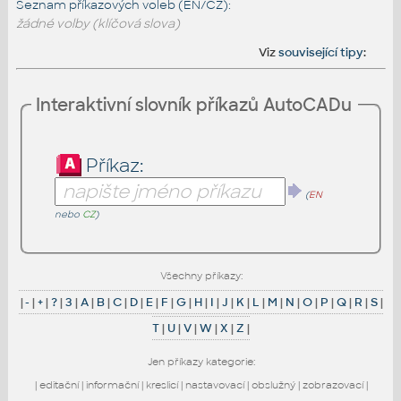
Seznam příkazových voleb (EN/CZ):
žádné volby (klíčová slova)
Viz
související tipy
:
Interaktivní slovník příkazů AutoCADu
Příkaz:
(
EN
nebo
CZ
)
Všechny příkazy:
|
-
|
+
|
?
|
3
|
A
|
B
|
C
|
D
|
E
|
F
|
G
|
H
|
I
|
J
|
K
|
L
|
M
|
N
|
O
|
P
|
Q
|
R
|
S
|
T
|
U
|
V
|
W
|
X
|
Z
|
Jen příkazy kategorie:
|
editační
|
informační
|
kreslicí
|
nastavovací
|
obslužný
|
zobrazovací
|