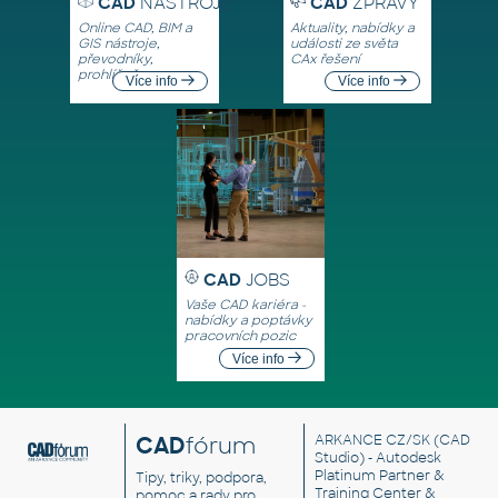
CAD
NÁSTROJE
CAD
ZPRÁVY
Online CAD, BIM a
Aktuality, nabídky a
GIS nástroje,
události ze světa
převodníky,
CAx řešení
prohlížeče
Více info
Více info
CAD
JOBS
Vaše CAD kariéra -
nabídky a poptávky
pracovních pozic
Více info
CAD
fórum
ARKANCE CZ/SK
(CAD
Studio) - Autodesk
Platinum Partner &
Tipy, triky, podpora,
Training Center &
pomoc a rady pro