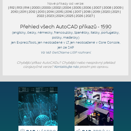
Nové příkazy od verze:
|
R12
|
R13
|
R14
|
2000
|
2000i
|
2002
|
2004
|
2005
|
2006
|
2007
|
2008
|
2009
|
2010
|
2011
|
2012
|
2013
|
2014
|
2015
|
2016
|
2017
|
2018
|
2019
|
2020
|
2021
|
2022
|
2023
|
2024
|
2025
|
2026
|
2027
|
Přehled všech AutoCAD příkazů -
1590
(anglicky, česky, německy, francouzsky, španělsky, italsky, portugalsky,
polsky, maďarsky)
jen
ExpressTools
, jen
neobsažené v LT
, jen
neobsažené v Core Console
,
jen
ze SAP
Viz též
GetCName
LISP rozhraní.
Chybějící příkaz AutoCADu? Chybějící nebo nesprávný překlad
cizojazyčné verze?
Kontaktujte nás
prosím pro opravu.